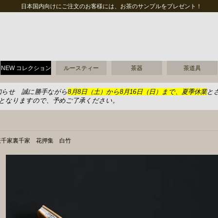
日本国内向けにご注文のお客様には、お茶のサンプルをプレゼント！
NEW コレクション
ルースティー
茶器
茶道具
知らせ 誠に勝手ながら
8月8日（土）から8月16日（日）まで、夏季休業
と
送となりますので、予めご了承ください。
表千家裏千家 花押集 白竹