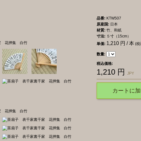
品番:
KTW507
原産国:
日本
材質:
竹、和紙
寸法:
５寸（15cm）
1,210
円 / 本
単価:
(税
数量:
税込価格:
1,210
円
JPY
カートに加