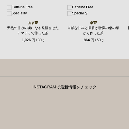
あま茶
桑茶
天然の甘みの虜になる発酵させた
自然な甘みと果香が特徴の桑の葉
アマチャで作った茶
から作った茶
1,026
円 / 30 g
864
円 / 50 g
INSTAGRAMで最新情報をチェック