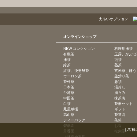
支払いオプション：
オンラインショップ
NEW コレクション
料理用抹茶
有機茶
玉露、かぶせ
抹茶
煎茶
緑茶
茎茶
紅茶、後発酵茶
玄米茶、ほう
ウーロン茶
釜炒り茶
茶外茶
急須
日本茶
湯冷し
台湾茶
湯呑み
中国茶
抹茶碗
白茶
茶器セット
鳳凰単欉
ギフト
高山茶
茶道具
ティーバッグ
茶筒
碧翠園
お香
お客様
芳香園
松栄堂
上林春松本店