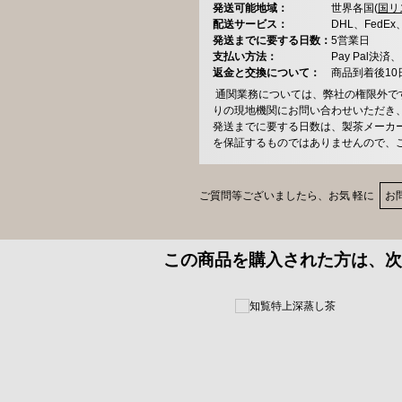
発送可能地域：
世界各国(
国リ
配送サービス：
DHL、FedE
発送までに要する日数：
5営業日
支払い方法：
Pay Pal
返金と交換について：
商品到着後1
通関業務については、弊社の権限外で
りの現地機関にお問い合わせいただき
発送までに要する日数は、製茶メーカ
を保証するものではありませんので、
ご質問等ございましたら、お気 軽に
お
この商品を購入された方は、次