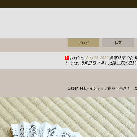
ブログ
抹茶
夏季休業のお
お知らせ:
Aug 03, 2026
しては、8月17日（月）以降に順次発
Sazen Tea
»
インテリア商品
»
茶扇子 