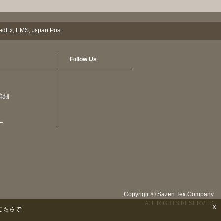
Follow Us
詳細
ー
Copyright © Sazen Tea Company
ALL RIGHTS RESERVED
X
こちらで