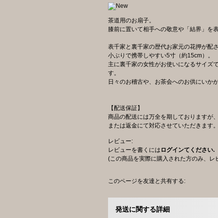
茶道用のお扇子。
膝前に置いて相手への敬意や「結界」を
表千家と裏千家の歴代お家元の花押が配
小ぶりで携帯しやすい5寸（約15cm）。
主に裏千家の女性がお使いになるサイズ
す。
日々のお稽古や、お茶会へのお供にいか
【配送保証】
商品の配送には万全を期しておりますが
または返金にて対応させていただきます
レビュー:
レビューを書くには
ログインてください.
(この商品を実際に購入された方のみ、レ
このページを友達と共有する:
発送に関する詳細