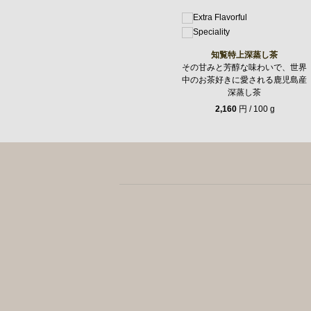
知覧特上深蒸し茶
その甘みと芳醇な味わいで、世界
中のお茶好きに愛される鹿児島産
深蒸し茶
2,160
円 / 100 g