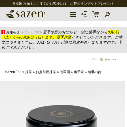
日本国内向けにご注文のお客様には、お茶のサンプルをプレゼント！
夏季休業のお知らせ 誠に勝手ながら
8月8日
お知らせ:
Aug 03, 2026
（土）から8月16日（日）まで、夏季休業
とさせていただきます。ご注
文につきましては、8月17日（月）以降に順次発送となりますので、予
めご了承ください。
<< 前へ
次へ >>
Sazen Tea
»
抹茶
»
お点前用抹茶
»
碧翠園
»
裏千家
»
瑞世の昔