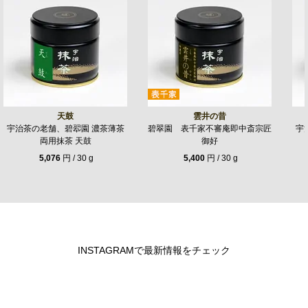
天鼓
雲井の昔
宇治茶の老舗、碧翆園 濃茶薄茶
碧翠園 表千家不審庵即中斎宗匠
宇
両用抹茶 天鼓
御好
5,076
円 / 30 g
5,400
円 / 30 g
INSTAGRAMで最新情報をチェック