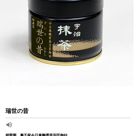
瑞世の昔
碧翠園 裏千家今日庵鵬雲斎宗匠御好