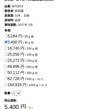
品番:
MTG015
製造者:
碧翆園
原産国:
日本、京都
原材料:
緑茶
賞味期限:
2027年 3月
単価:
5,184 円
/ 30 g 袋
5,400 円
/ 30 g 缶
16,740 円
/ 100 g 袋
25,056 円
/ 150 g 袋
25,272 円
/ 150 g 缶
49,896 円
/ 300 g 袋
50,112 円
/ 300 g 缶
82,728 円
/ 500 g バルク
164,916 円
/ 1000 g バルク
数量:
税込価格:
5,400
円
JPY