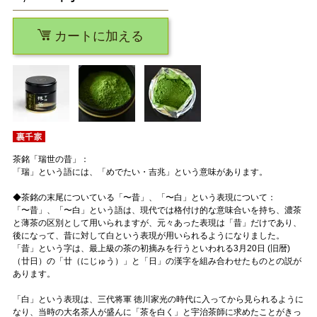
カートに加える
茶銘「瑞世の昔」：
「瑞」という語には、「めでたい・吉兆」という意味があります。
◆茶銘の末尾についている「〜昔」、「〜白」という表現について：
「〜昔」、「〜白」という語は、現代では格付け的な意味合いを持ち、濃茶
と薄茶の区別として用いられますが、元々あった表現は「昔」だけであり、
後になって、昔に対して白という表現が用いられるようになりました。
「昔」という字は、最上級の茶の初摘みを行うといわれる3月20日 (旧暦)
（廿日）の「廿（にじゅう）」と「日」の漢字を組み合わせたものとの説が
あります。
「白」という表現は、三代将軍 徳川家光の時代に入ってから見られるように
なり、当時の大名茶人が盛んに「茶を白く」と宇治茶師に求めたことがきっ