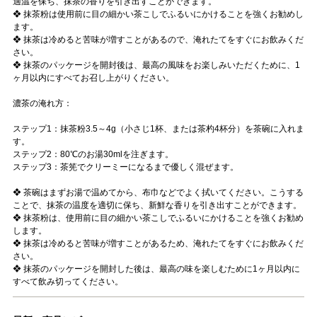
適温を保ち、抹茶の香りを引き出すことができます。
❖ 抹茶粉は使用前に目の細かい茶こしでふるいにかけることを強くお勧めし
ます。
❖ 抹茶は冷めると苦味が増すことがあるので、淹れたてをすぐにお飲みくだ
さい。
❖ 抹茶のパッケージを開封後は、最高の風味をお楽しみいただくために、1
ヶ月以内にすべてお召し上がりください。
濃茶の淹れ方：
ステップ1：抹茶粉3.5～4g（小さじ1杯、または茶杓4杯分）を茶碗に入れま
す。
ステップ2：80℃のお湯30mlを注ぎます。
ステップ3：茶筅でクリーミーになるまで優しく混ぜます。
❖ 茶碗はまずお湯で温めてから、布巾などでよく拭いてください。こうする
ことで、抹茶の温度を適切に保ち、新鮮な香りを引き出すことができます。
❖ 抹茶粉は、使用前に目の細かい茶こしでふるいにかけることを強くお勧め
します。
❖ 抹茶は冷めると苦味が増すことがあるため、淹れたてをすぐにお飲みくだ
さい。
❖ 抹茶のパッケージを開封した後は、最高の味を楽しむために1ヶ月以内に
すべて飲み切ってください。