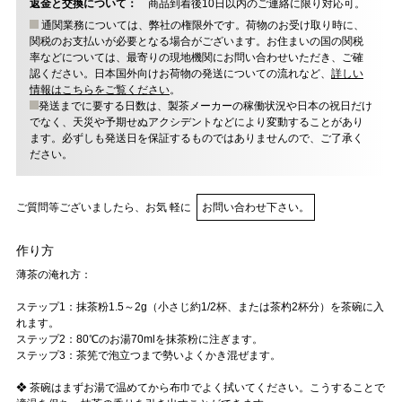
返金と交換について：
商品到着後10日以内のご連絡に限り対応可。
通関業務については、弊社の権限外です。荷物のお受け取り時に、
関税のお支払いが必要となる場合がございます。お住まいの国の関税
率などについては、最寄りの現地機関にお問い合わせいただき、ご確
認ください。日本国外向けお荷物の発送についての流れなど、
詳しい
情報はこちらをご覧ください
。
発送までに要する日数は、製茶メーカーの稼働状況や日本の祝日だけ
でなく、天災や予期せぬアクシデントなどにより変動することがあり
ます。必ずしも発送日を保証するものではありませんので、ご了承く
ださい。
ご質問等ございましたら、お気 軽に
お問い合わせ下さい。
作り方
薄茶の淹れ方：
ステップ1：抹茶粉1.5～2g（小さじ約1/2杯、または茶杓2杯分）を茶碗に入
れます。
ステップ2：80℃のお湯70mlを抹茶粉に注ぎます。
ステップ3：茶筅で泡立つまで勢いよくかき混ぜます。
❖ 茶碗はまずお湯で温めてから布巾でよく拭いてください。こうすることで