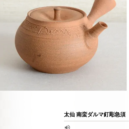
太仙 南蛮ダルマ釘彫急須