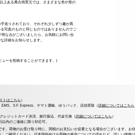
0以上ある萬古焼窯元では、さまざまな色や形の
一つ手造りされており、それぞれ少しずつ趣が異
いる写真のものと同じものではありませんのでご
不明な点がございましたら、お気軽にお問い合
確な詳細をお知らせします。
ビューを投稿することができます。)
ストはこちら
）
x、EMS、S.F. Express、ヤマト運輸、ゆうパック、店頭受取（
詳細についてはこちら
決済、クレジットカード決済、銀行振込、代金引換（
詳細についてはこちら
）
0日以内のご連絡に限り対応可。
です。荷物のお受け取り時に、関税のお支払いが必要となる場合がございます。お
き、ご確認ください。日本国外向けお荷物の発送についての流れなど、
詳しい情報