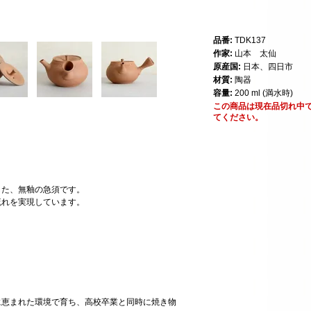
品番:
TDK137
作家:
山本 太仙
原産国:
日本、四日市
材質:
陶器
容量:
200 ml (満水時)
この商品は現在品切れ中
てください。
した、無釉の急須です。
流れを実現しています。
に恵まれた環境で育ち、高校卒業と同時に焼き物