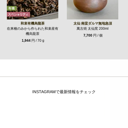
和束有機烏龍茶
太仙 南蛮ダルマ無地急須
在来種のみから作られた和束産有
萬古焼 太仙窯 200ml
機烏龍茶
7,700
円 / 個
1,944
円 / 70 g
INSTAGRAMで最新情報をチェック