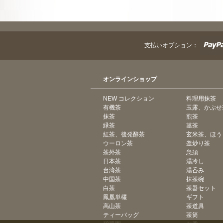
支払いオプション：
オンラインショップ
NEW コレクション
料理用抹茶
有機茶
玉露、かぶせ
抹茶
煎茶
緑茶
茎茶
紅茶、後発酵茶
玄米茶、ほう
ウーロン茶
釜炒り茶
茶外茶
急須
日本茶
湯冷し
台湾茶
湯呑み
中国茶
抹茶碗
白茶
茶器セット
鳳凰単欉
ギフト
高山茶
茶道具
ティーバッグ
茶筒