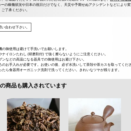
カーの稼働状況や日本の祝日だけでなく、天災や予期せぬアクシデントなどにより変
、ご了承ください。
問い合わせ下さい。
機の御使用は避けて手洗いでお願いします。
ナイロンたわし (研磨剤付) で強く擦らないようにご注意ください。
ブンなどの高温になる器具での御使用はお避け下さい。
ろのお手入れが必要です。お使いの後、必ず水洗いして茶殻や茶カスを取ってくだ
ったら食器用オーガニック洗剤で洗ってください。きれいなツヤが残ります。
の商品も購入されています