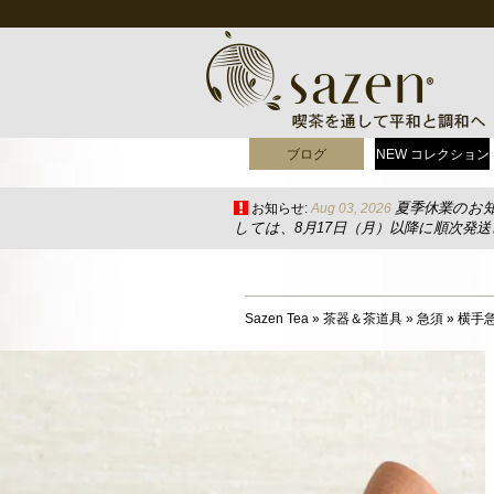
ブログ
NEW コレクション
夏季休業のお
お知らせ:
Aug 03, 2026
しては、8月17日（月）以降に順次発
Sazen Tea
»
茶器＆茶道具
»
急須
»
横手