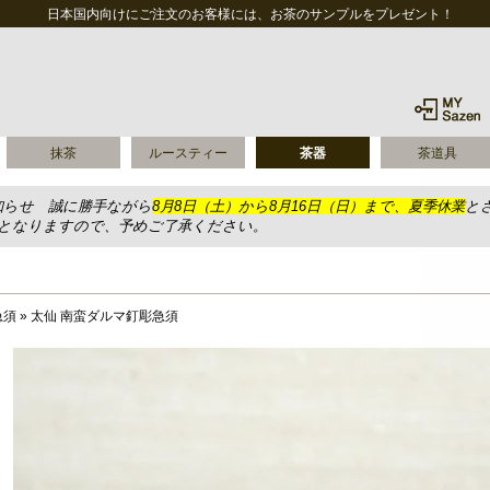
日本国内向けにご注文のお客様には、お茶のサンプルをプレゼント！
抹茶
ルースティー
茶器
茶道具
知らせ 誠に勝手ながら
8月8日（土）から8月16日（日）まで、夏季休業
と
送となりますので、予めご了承ください。
急須
»
太仙 南蛮ダルマ釘彫急須