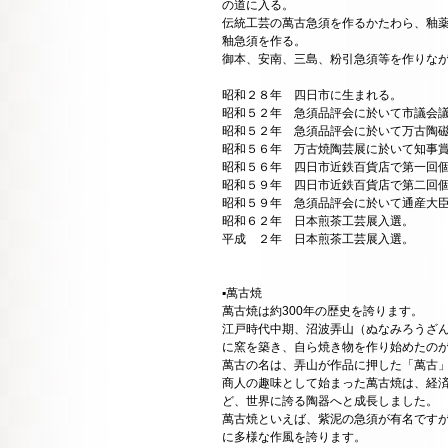
の道に入る。
伝統工芸の萬古急須を作るかたわら、釉
釉急須を作る。
御本、安南、三島、粉引急須等を作りな
昭和２８年 四日市に生まれる。
昭和５２年 急須品評会に於いて市議会
昭和５２年 急須品評会に於いて万古陶
昭和５６年 万古焼陶芸展に於いて知事
昭和５６年 四日市近鉄百貨店で第一回
昭和５９年 四日市近鉄百貨店で第二回
昭和５９年 急須品評会に於いて通産大
昭和６２年 日本煎茶工芸展入選。
平成 ２年 日本煎茶工芸展入選。
▪️萬古焼
萬古焼は約300年の歴史を誇ります。
江戸時代中期、沼波弄山（ぬなみろうざ
に窯を築き、自ら焼き物を作り始めたの
萬古の名は、弄山が作品に押した「萬古
商人の趣味として始まった萬古焼は、経
ど、世界に誇る陶器へと成長しました。
萬古焼といえば、紫泥の急須が有名です
に多様な作風を誇ります。