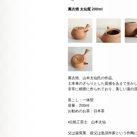
萬古焼 太仙窯 200ml
萬古焼、山本太仙氏の作品。
土本来のざらりとした質感をあえて生か
非常に精密に作られており、美しい湯の
茶こし：一体型
容量：200ml
お勧めのお茶：日本茶
▪️伝統工芸士 山本太仙
父は築窯業、祖父は急須作家という作陶