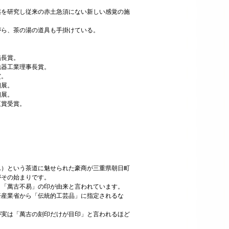
薬を研究し従来の赤土急須にない新しい感覚の施
がら、茶の湯の道具も手掛けている。
議長賞。
磁器工業理事長賞。
賞。
個展。
個展。
臣賞受賞。
ん）という茶道に魅せられた豪商が三重県朝日町
がその始まりです。
」「萬古不易」の印が由来と言われています。
済産業省から「伝統的工芸品」に指定されるな
が実は「萬古の刻印だけが目印」と言われるほど