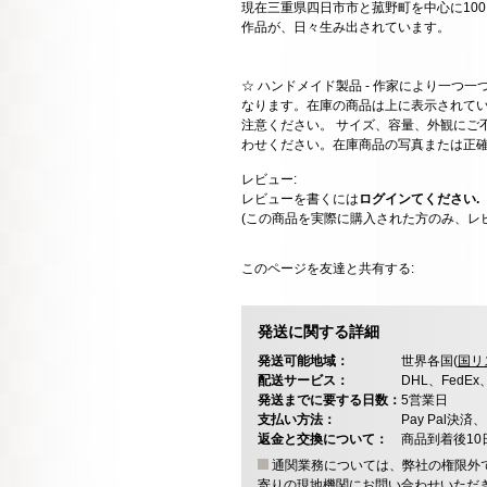
現在三重県四日市市と菰野町を中心に10
作品が、日々生み出されています。
☆ ハンドメイド製品 - 作家により一つ
なります。在庫の商品は上に表示されて
注意ください。 サイズ、容量、外観にご
わせください。在庫商品の写真または正
レビュー:
レビューを書くには
ログインてください.
(この商品を実際に購入された方のみ、レ
このページを友達と共有する:
発送に関する詳細
発送可能地域：
世界各国(
国リ
配送サービス：
DHL、FedE
発送までに要する日数：
5営業日
支払い方法：
Pay Pal
返金と交換について：
商品到着後1
通関業務については、弊社の権限外
寄りの現地機関にお問い合わせいただ