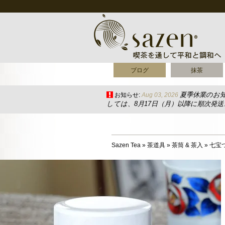
ブログ
抹茶
夏季休業のお
お知らせ:
Aug 03, 2026
しては、8月17日（月）以降に順次発
Sazen Tea
»
茶道具
»
茶筒 & 茶入
»
七宝