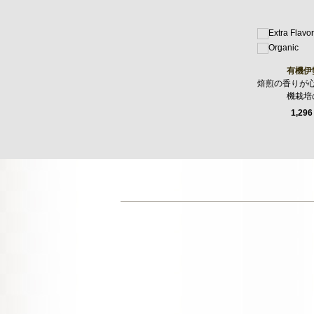
有機伊
焙煎の香りが
機栽培
1,296