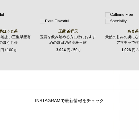
勢ほうじ茶
玉露 茶祥天
あま茶
心地よい三重県産有
玉露を飲み始める方に特におすす
天然の甘みの虜にな
のほうじ茶
めの京田辺産高級玉露
アマチャで作
円 / 100 g
3,024
円 / 50 g
1,026
円 / 
INSTAGRAMで最新情報をチェック