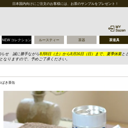
日本国内向けにご注文のお客様には、お茶のサンプルをプレゼント！
NEW コレクション
ルースティー
茶器
茶道具
知らせ 誠に勝手ながら
8月8日（土）から8月16日（日）まで、夏季休業
と
送となりますので、予めご了承ください。
つばき茶缶