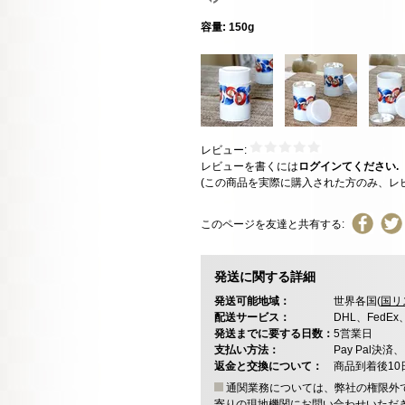
容量: 150g
レビュー:
レビューを書くには
ログインてください.
(この商品を実際に購入された方のみ、レ
このページを友達と共有する:
発送に関する詳細
発送可能地域：
世界各国(
国リ
配送サービス：
DHL、FedE
発送までに要する日数：
5営業日
支払い方法：
Pay Pal
返金と交換について：
商品到着後1
通関業務については、弊社の権限外
寄りの現地機関にお問い合わせいただ