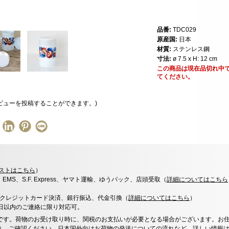
品番:
TDC029
原産国:
日本
材質:
ステンレス鋼
寸法:
ø 7.5 x H: 12 cm
この商品は現在品切れ中
てください。
ビューを投稿することができます。)
ストはこちら
）
x、EMS、S.F. Express、ヤマト運輸、ゆうパック、店頭受取（
詳細についてはこちら
決済、クレジットカード決済、銀行振込、代金引換（
詳細についてはこちら
）
0日以内のご連絡に限り対応可。
です。荷物のお受け取り時に、関税のお支払いが必要となる場合がございます。お
き、ご確認ください。日本国外向けお荷物の発送についての流れなど、
詳しい情報