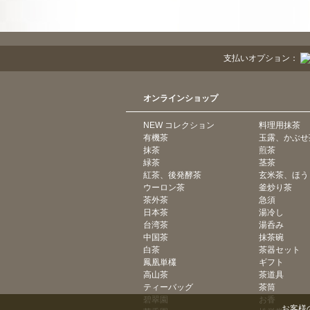
支払いオプション：
オンラインショップ
NEW コレクション
料理用抹茶
有機茶
玉露、かぶせ
抹茶
煎茶
緑茶
茎茶
紅茶、後発酵茶
玄米茶、ほう
ウーロン茶
釜炒り茶
茶外茶
急須
日本茶
湯冷し
台湾茶
湯呑み
中国茶
抹茶碗
白茶
茶器セット
鳳凰単欉
ギフト
高山茶
茶道具
ティーバッグ
茶筒
碧翠園
お香
お客様