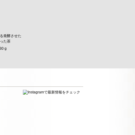
る発酵させた
った茶
30 g