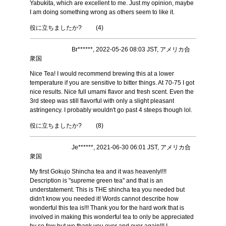
Yabukita, which are excellent to me. Just my opinion, maybe
I am doing something wrong as others seem to like it.
役に立ちましたか?
(
4
)
Br******, 2022-05-26 08:03 JST, アメリカ合
衆国
Nice Tea! I would recommend brewing this at a lower
temperature if you are sensitive to bitter things. At 70-75 I got
nice results. Nice full umami flavor and fresh scent. Even the
3rd steep was still flavorful with only a slight pleasant
astringency. I probably wouldn't go past 4 steeps though lol.
役に立ちましたか?
(
8
)
Je******, 2021-06-30 06:01 JST, アメリカ合
衆国
My first Gokujo Shincha tea and it was heavenlyl!!!
Description is "supreme green tea" and that is an
understatement. This is THE shincha tea you needed but
didn't know you needed it! Words cannot describe how
wonderful this tea is!!! Thank you for the hard work that is
involved in making this wonderful tea to only be appreciated