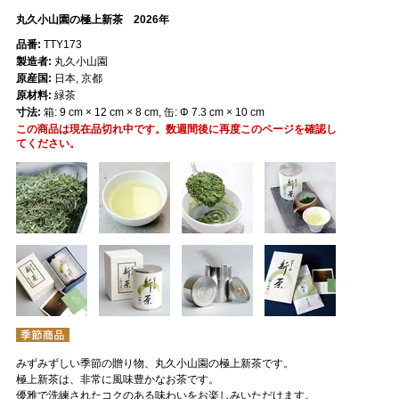
丸久小山園の極上新茶 2026年
品番:
TTY173
製造者:
丸久小山園
原産国:
日本, 京都
原材料:
緑茶
寸法:
箱: 9 cm × 12 cm × 8 cm, 缶: Φ 7.3 cm × 10 cm
この商品は現在品切れ中です。数週間後に再度このページを確認し
てください。
みずみずしい季節の贈り物、丸久小山園の極上新茶です。
極上新茶は、非常に風味豊かなお茶です。
優雅で洗練されたコクのある味わいをお楽しみいただけます。