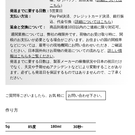
輸、ゆうパック、店頭受取（
詳細については
こちら
）
発送までに要する日数：
5営業日
支払い方法：
Pay Pal決済、クレジットカード決済、銀行振
込、代金引換（
詳細についてはこちら
）
返金と交換について：
商品到着後10日以内のご連絡に限り対応可。
通関業務については、弊社の権限外です。荷物のお受け取り時に、関
税のお支払いが必要となる場合がございます。お住まいの国の関税率
などについては、最寄りの現地機関にお問い合わせいただき、ご確認
ください。日本国外向けお荷物の発送についての流れなど、
詳しい情
報はこちらをご覧ください
。
発送までに要する日数は、製茶メーカーの稼働状況や日本の祝日だけ
でなく、天災や予期せぬアクシデントなどにより変動することがあり
ます。必ずしも発送日を保証するものではありませんので、ご了承く
ださい。
ご質問等ございましたら、お気 軽に
お問い合わせ下さい。
作り方
5g
180ml
85度
30秒~