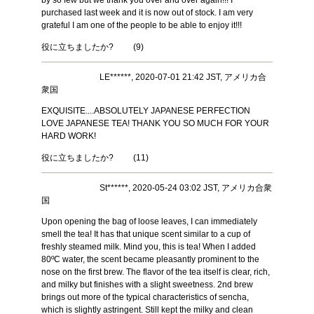
by so few but we thank you over and over again!!! I
purchased last week and it is now out of stock. I am very
grateful I am one of the people to be able to enjoy it!!!
役に立ちましたか?
(
9
)
LE******, 2020-07-01 21:42 JST, アメリカ合
衆国
EXQUISITE....ABSOLUTELY JAPANESE PERFECTION
LOVE JAPANESE TEA! THANK YOU SO MUCH FOR YOUR
HARD WORK!
役に立ちましたか?
(
11
)
St******, 2020-05-24 03:02 JST, アメリカ合衆
国
Upon opening the bag of loose leaves, I can immediately
smell the tea! It has that unique scent similar to a cup of
freshly steamed milk. Mind you, this is tea! When I added
80ºC water, the scent became pleasantly prominent to the
nose on the first brew. The flavor of the tea itself is clear, rich,
and milky but finishes with a slight sweetness. 2nd brew
brings out more of the typical characteristics of sencha,
which is slightly astringent. Still kept the milky and clean