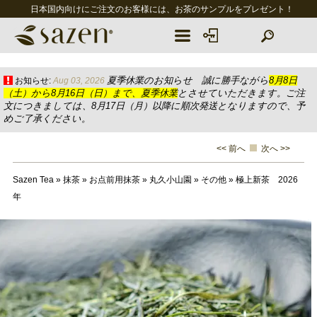
日本国内向けにご注文のお客様には、お茶のサンプルをプレゼント！
夏季休業のお知らせ 誠に勝手ながら
8月8日
お知らせ:
Aug 03, 2026
（土）から8月16日（日）まで、夏季休業
とさせていただきます。ご注
文につきましては、8月17日（月）以降に順次発送となりますので、予
めご了承ください。
<< 前へ
次へ >>
Sazen Tea
»
抹茶
»
お点前用抹茶
»
丸久小山園
»
その他
»
極上新茶 2026
年