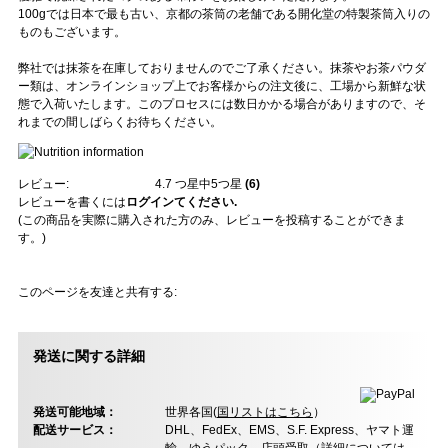
100gでは日本で最も古い、京都の茶筒の老舗である開化堂の特製茶筒入りの
ものもございます。
弊社では抹茶を在庫しておりませんのでご了承ください。抹茶やお茶パウダ
ー類は、オンラインショップ上でお客様からの注文後に、工場から新鮮な状
態で入荷いたします。このプロセスには数日かかる場合がありますので、そ
れまでの間しばらくお待ちください。
レビュー:
4.7
つ星中5つ星
(
6
)
レビューを書くには
ログインてください.
(この商品を実際に購入された方のみ、レビューを投稿することができま
す。)
このページを友達と共有する:
発送に関する詳細
発送可能地域：
世界各国(
国リストはこちら
）
配送サービス：
DHL、FedEx、EMS、S.F. Express、ヤマト運