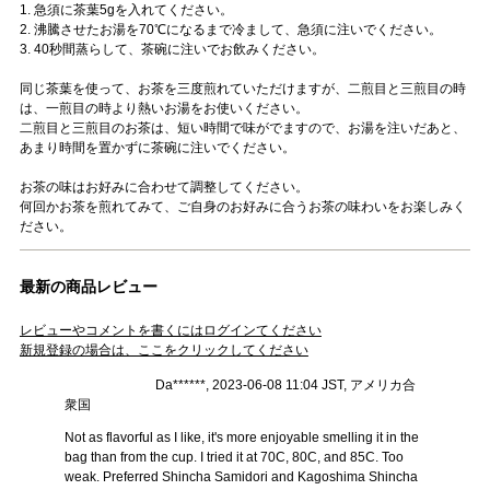
1. 急須に茶葉5gを入れてください。
2. 沸騰させたお湯を70℃になるまで冷まして、急須に注いでください。
3. 40秒間蒸らして、茶碗に注いでお飲みください。
同じ茶葉を使って、お茶を三度煎れていただけますが、二煎目と三煎目の時
は、一煎目の時より熱いお湯をお使いください。
二煎目と三煎目のお茶は、短い時間で味がでますので、お湯を注いだあと、
あまり時間を置かずに茶碗に注いでください。
お茶の味はお好みに合わせて調整してください。
何回かお茶を煎れてみて、ご自身のお好みに合うお茶の味わいをお楽しみく
ださい。
最新の商品レビュー
レビューやコメントを書くにはログインてください
新規登録の場合は、ここをクリックしてください
Da******, 2023-06-08 11:04 JST, アメリカ合
衆国
Not as flavorful as I like, it's more enjoyable smelling it in the
bag than from the cup. I tried it at 70C, 80C, and 85C. Too
weak. Preferred Shincha Samidori and Kagoshima Shincha