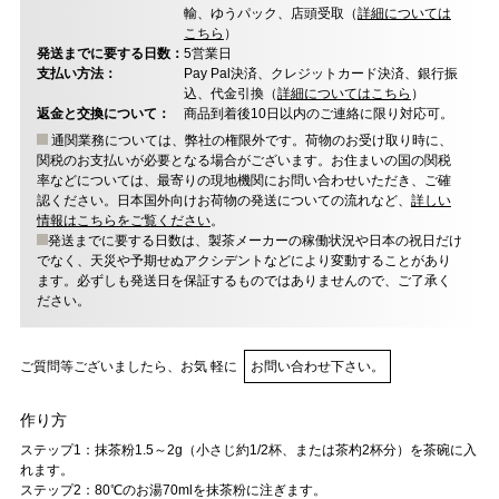
輸、ゆうパック、店頭受取（
詳細については
こちら
）
発送までに要する日数：
5営業日
支払い方法：
Pay Pal決済、クレジットカード決済、銀行振
込、代金引換（
詳細についてはこちら
）
返金と交換について：
商品到着後10日以内のご連絡に限り対応可。
通関業務については、弊社の権限外です。荷物のお受け取り時に、
関税のお支払いが必要となる場合がございます。お住まいの国の関税
率などについては、最寄りの現地機関にお問い合わせいただき、ご確
認ください。日本国外向けお荷物の発送についての流れなど、
詳しい
情報はこちらをご覧ください
。
発送までに要する日数は、製茶メーカーの稼働状況や日本の祝日だけ
でなく、天災や予期せぬアクシデントなどにより変動することがあり
ます。必ずしも発送日を保証するものではありませんので、ご了承く
ださい。
ご質問等ございましたら、お気 軽に
お問い合わせ下さい。
作り方
ステップ1：抹茶粉1.5～2g（小さじ約1/2杯、または茶杓2杯分）を茶碗に入
れます。
ステップ2：80℃のお湯70mlを抹茶粉に注ぎます。