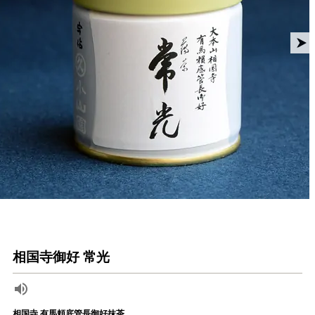
相国寺御好 常光
相国寺 有馬頼底管長御好抹茶