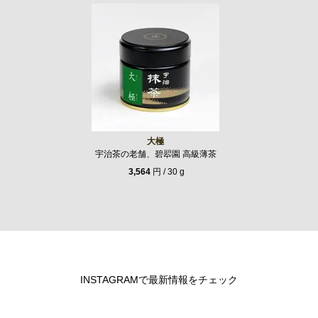
大極
宇治茶の老舗、碧翆園 高級薄茶
3,564
円 / 30 g
INSTAGRAMで最新情報をチェック