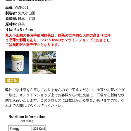
品番:
MMK051
製造者:
丸久小山園
原産国:
日本、京都
原材料:
緑茶
寸法:
6 x 5 x 6 cm
丸久小山園の各お手前用抹茶は、抹茶の世界的な人気の高まりに伴
う品薄の影響もあり、Sazen Teaのオンラインショップにおきまし
ては無期限の販売停止となります。
弊社では抹茶を在庫しておりませんのでご了承ください。抹茶やお茶パウダ
ー類は、オンラインショップ上でお客様からの注文後に、工場から新鮮な状
態で入荷いたします。このプロセスには数日かかる場合がありますので、そ
れまでの間しばらくお待ちください。