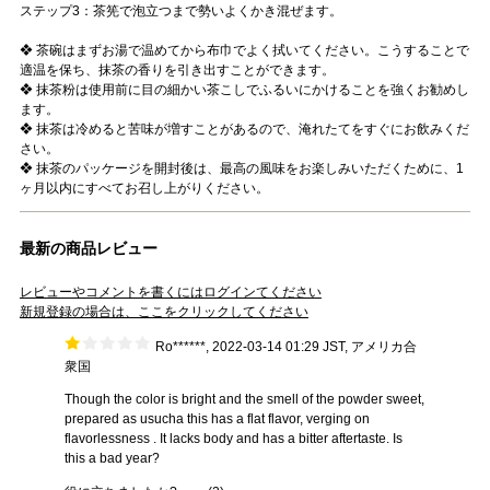
ステップ3：茶筅で泡立つまで勢いよくかき混ぜます。
❖ 茶碗はまずお湯で温めてから布巾でよく拭いてください。こうすることで
適温を保ち、抹茶の香りを引き出すことができます。
❖ 抹茶粉は使用前に目の細かい茶こしでふるいにかけることを強くお勧めし
ます。
❖ 抹茶は冷めると苦味が増すことがあるので、淹れたてをすぐにお飲みくだ
さい。
❖ 抹茶のパッケージを開封後は、最高の風味をお楽しみいただくために、1
ヶ月以内にすべてお召し上がりください。
最新の商品レビュー
レビューやコメントを書くにはログインてください
新規登録の場合は、ここをクリックしてください
Ro******, 2022-03-14 01:29 JST, アメリカ合
衆国
Though the color is bright and the smell of the powder sweet,
prepared as usucha this has a flat flavor, verging on
flavorlessness . It lacks body and has a bitter aftertaste. Is
this a bad year?