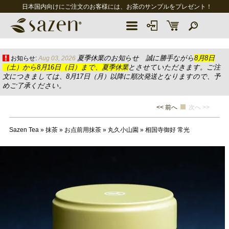
日本国内向けにご注文のお客様には、お茶のサンプルをプレゼント！
夏季休業のお知らせ 誠に勝手ながら
8月8日
お知らせ:
Aug 03, 2026
（土）から8月16日（日）まで、夏季休業
とさせていただきます。ご注
文につきましては、8月17日（月）以降に順次発送となりますので、予
めご了承ください。
<< 前へ
次へ >>
Sazen Tea
»
抹茶
»
お点前用抹茶
»
丸久小山園
»
相国寺御好 常光