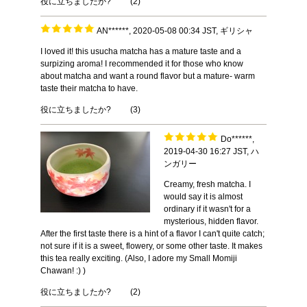
役に立ちましたか?
(
2
)
AN******, 2020-05-08 00:34 JST, ギリシャ
I loved it! this usucha matcha has a mature taste and a
surpizing aroma! I recommended it for those who know
about matcha and want a round flavor but a mature- warm
taste their matcha to have.
役に立ちましたか?
(
3
)
Do******,
2019-04-30 16:27 JST, ハ
ンガリー
Creamy, fresh matcha. I
would say it is almost
ordinary if it wasn't for a
mysterious, hidden flavor.
After the first taste there is a hint of a flavor I can't quite catch;
not sure if it is a sweet, flowery, or some other taste. It makes
this tea really exciting. (Also, I adore my Small Momiji
Chawan! :) )
役に立ちましたか?
(
2
)