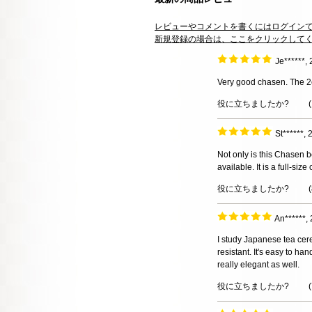
レビューやコメントを書くにはログイン
新規登録の場合は、ここをクリックして
Je******,
Very good chasen. The 2cm
役に立ちましたか?
(
St******
Not only is this Chasen b
available. It is a full-si
役に立ちましたか?
(
An******
I study Japanese tea cere
resistant. It's easy to h
really elegant as well.
役に立ちましたか?
(