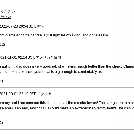
てください
ください
 2022-07-23 20:54 JST, 香港
 diameter of the handle is just right for whisking, and grips easily.
12
)
, 2021-11-01 02:14 JST, アメリカ合衆国
eautiful it also does a very good job of whisking, much better than the cheap Chin
ze chasen so make sure your bowl is big enough to comfortably use it.
8
)
, 2021-09-01 22:19 JST, イタリア
mony and I recommend this chasen to all the matcha lovers! The strings are thin and
andle and clean and, most of all, I could make an extraordinary frothy foam! The dark
7
)