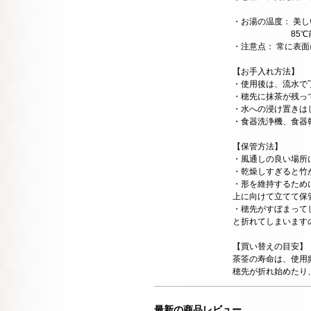
・お湯の温度： 美
85℃前後のお
・注意点： 常に表
【お手入れ方法】
・使用後は、流水で
・穂先に抹茶が残っ
・水への浸け置きは
・食器洗浄機、食器
【保管方法】
・風通しの良い場所
・乾燥しすぎると竹
・形を維持するため
上に向けて立てて保
・穂先がすぼまって
と折れてしまいます
【買い替えの目安】
茶筌の寿命は、使用
穂先が折れ始めたり
最新の商品レビュー