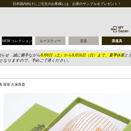
日本国内向けにご注文のお客様には、お茶のサンプルをプレゼント！
NEW コレクション
ルースティー
茶器
茶道具
知らせ 誠に勝手ながら
8月8日（土）から8月16日（日）まで、夏季休業
と
送となりますので、予めご了承ください。
真 茶筌 久保良斎