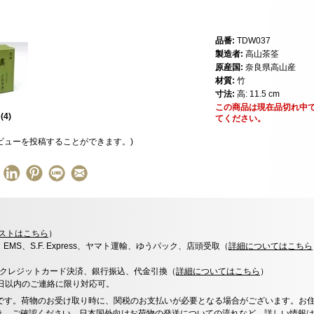
品番:
TDW037
製造者:
高山茶筌
原産国:
奈良県高山産
材質:
竹
寸法:
高: 11.5 cm
この商品は現在品切れ中
星
(
4
)
てください。
ビューを投稿することができます。)
ストはこちら
）
x、EMS、S.F. Express、ヤマト運輸、ゆうパック、店頭受取（
詳細についてはこちら
決済、クレジットカード決済、銀行振込、代金引換（
詳細についてはこちら
）
0日以内のご連絡に限り対応可。
です。荷物のお受け取り時に、関税のお支払いが必要となる場合がございます。お
き、ご確認ください。日本国外向けお荷物の発送についての流れなど、
詳しい情報