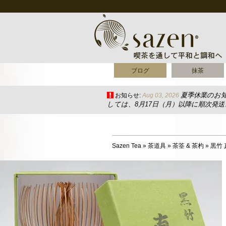
ブログ
抹茶
夏季休業のお
お知らせ:
Aug 03, 2026
しては、8月17日（月）以降に順次発
Sazen Tea
»
茶道具
»
茶筌 & 茶杓
»
黒竹 