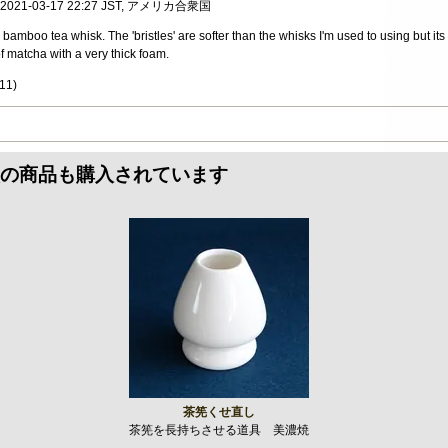
, 2021-03-17 22:27 JST, アメリカ合衆国
k bamboo tea whisk. The 'bristles' are softer than the whisks I'm used to using but it
f matcha with a very thick foam.
11
)
の商品も購入されています
茶筅くせ直し
茶筅を長持ちさせる道具 美濃焼