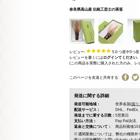
奈良県高山産 伝統工芸士の茶筌
レビュー:
5.0
つ星中5つ
レビューを書くには
ログインてください.
(この商品を実際に購入された方のみ、レ
このページを友達と共有する:
発送に関する詳細
発送可能地域：
世界各国(
国リ
配送サービス：
DHL、FedE
発送までに要する日数：
5営業日
支払い方法：
Pay Pal
返金と交換について：
商品到着後1
通関業務については、弊社の権限外
寄りの現地機関にお問い合わせいただ