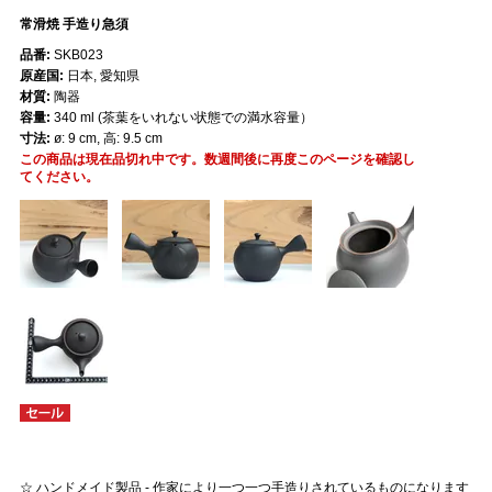
常滑焼 手造り急須
品番:
SKB023
原産国:
日本, 愛知県
材質:
陶器
容量:
340 ml (茶葉をいれない状態での満水容量）
寸法:
ø: 9 cm, 高: 9.5 cm
この商品は現在品切れ中です。数週間後に再度このページを確認し
てください。
☆ ハンドメイド製品 - 作家により一つ一つ手造りされているものになります