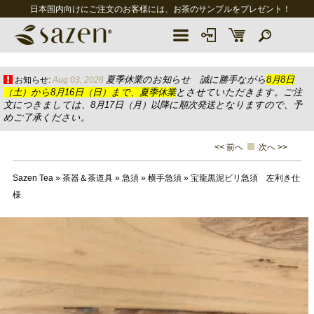
日本国内向けにご注文のお客様には、お茶のサンプルをプレゼント！
夏季休業のお知らせ 誠に勝手ながら
8月8日
お知らせ:
Aug 03, 2026
（土）から8月16日（日）まで、夏季休業
とさせていただきます。ご注
文につきましては、8月17日（月）以降に順次発送となりますので、予
めご了承ください。
<< 前へ
次へ >>
Sazen Tea
»
茶器＆茶道具
»
急須
»
横手急須
»
宝龍黒泥ビリ急須 左利き仕
様