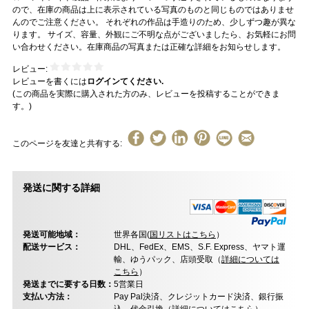
ので、在庫の商品は上に表示されている写真のものと同じものではありませ
んのでご注意ください。 それぞれの作品は手造りのため、少しずつ趣が異な
ります。 サイズ、容量、外観にご不明な点がございましたら、お気軽にお問
い合わせください。在庫商品の写真または正確な詳細をお知らせします。
レビュー:
レビューを書くには
ログインてください.
(この商品を実際に購入された方のみ、レビューを投稿することができま
す。)
このページを友達と共有する:
発送に関する詳細
発送可能地域：
世界各国(
国リストはこちら
）
配送サービス：
DHL、FedEx、EMS、S.F. Express、ヤマト運
輸、ゆうパック、店頭受取（
詳細については
こちら
）
発送までに要する日数：
5営業日
支払い方法：
Pay Pal決済、クレジットカード決済、銀行振