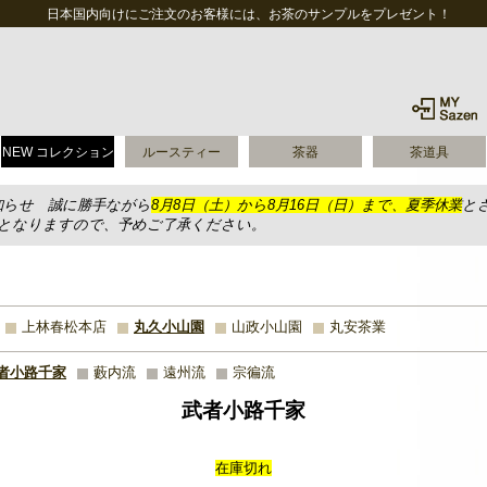
日本国内向けにご注文のお客様には、お茶のサンプルをプレゼント！
NEW コレクション
ルースティー
茶器
茶道具
知らせ 誠に勝手ながら
8月8日（土）から8月16日（日）まで、夏季休業
と
送となりますので、予めご了承ください。
上林春松本店
丸久小山園
山政小山園
丸安茶業
者小路千家
藪内流
遠州流
宗徧流
武者小路千家
在庫切れ