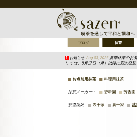
ブログ
抹茶
夏季休業のお
お知らせ:
Aug 03, 2026
しては、8月17日（月）以降に順次発
お点前用抹茶
料理用抹茶
抹茶メーカー：
碧翠園
芳香園
茶道流派:
表千家
裏千家
武