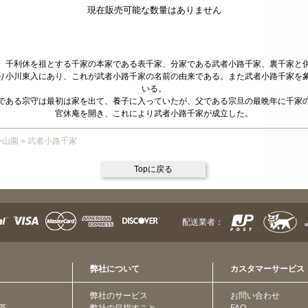
現在販売可能な数量はありません
、千利休を祖とする千家の本家である表千家、分家である武者小路千家、裏千家と
り小川東入にあり、これが武者小路千家の名前の由来である。また武者小路千家を
いる。
である宗守は最初は家を出て、養子に入っていたが、父である宗旦の最晩年に千家
官休庵を開き、これにより武者小路千家が成立した。
小山園
»
武者小路千家
Topに戻る
配送業者：
弊社について
カスタマーサービス
弊社のサービス
お問い合わせ