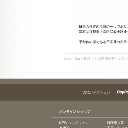
日本の茶道の流派の一つであり
宗家は京都市上京区武者小路通
千利休の孫である千宗旦の次男
Sazen Tea
»
抹茶
»
お点前用抹茶
»
丸久
支払いオプション：
オンラインショップ
NEW コレクション
料理用抹茶