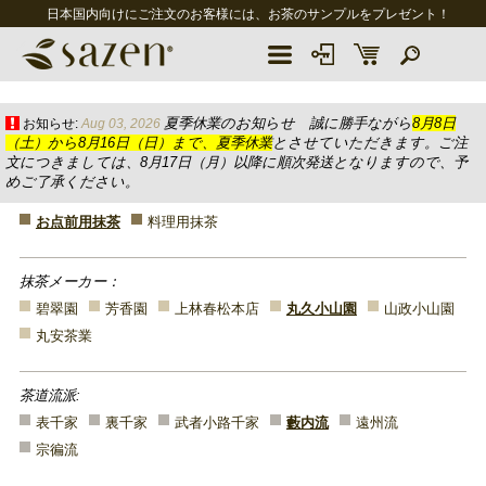
日本国内向けにご注文のお客様には、お茶のサンプルをプレゼント！
夏季休業のお知らせ 誠に勝手ながら
8月8日
お知らせ:
Aug 03, 2026
（土）から8月16日（日）まで、夏季休業
とさせていただきます。ご注
文につきましては、8月17日（月）以降に順次発送となりますので、予
めご了承ください。
お点前用抹茶
料理用抹茶
抹茶メーカー：
碧翠園
芳香園
上林春松本店
丸久小山園
山政小山園
丸安茶業
茶道流派:
表千家
裏千家
武者小路千家
藪内流
遠州流
宗徧流