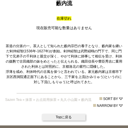
藪内流
在庫切れ
現在販売可能な数量はありません
茶道の分派の一。茶人として知られた藪内宗巴の養子となり、藪内家を継い
だ剣仲紹智(1536年-1627年)が創始。剣仲紹智は武野紹鴎の門下で、同じ門
下で兄弟子の千利休と親交が深く、やがて利休に師事して相伝を受け、利休
の媒酌で古田織部の妹をめとったと伝えられる。織田信長や豊臣秀吉に重用
された利休とは対照的に、京都洛北の紫竹に隠棲した。
浮薄を戒め、利休時代の古風を保つと言われている。家元藪内家は京都市下
京区西洞院通正面下にあることから、三千家を上流(かみりゅう)というのに
対し下流(しもりゅう)と呼ばれてきた。
SORT BY
Sazen Tea
»
抹茶
»
お点前用抹茶
»
丸久小山園
»
藪内流
NARROW BY
Topに戻る