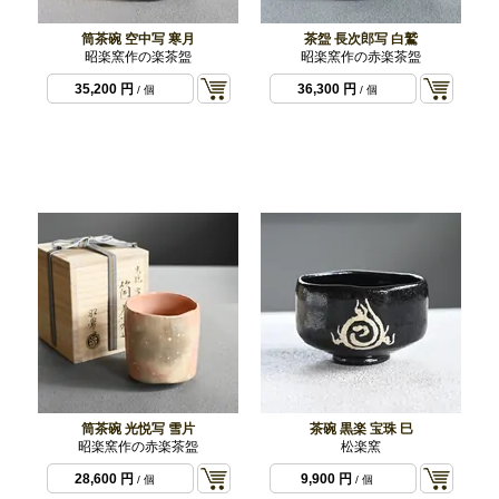
筒茶碗 空中写 寒月
茶盌 長次郎写 白鷲
昭楽窯作の楽茶盌
昭楽窯作の赤楽茶盌
35,200 円
36,300 円
/ 個
/ 個
筒茶碗 光悦写 雪片
茶碗 黒楽 宝珠 巳
昭楽窯作の赤楽茶盌
松楽窯
28,600 円
9,900 円
/ 個
/ 個