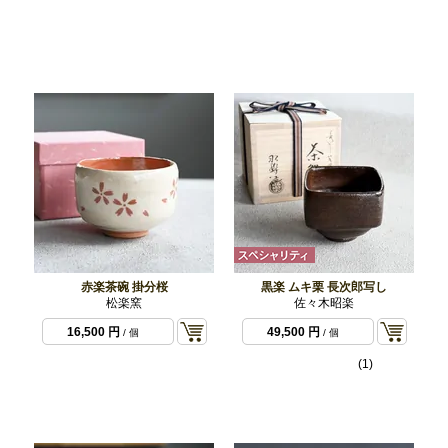
赤楽茶碗 掛分桜
黒楽 ムキ栗 長次郎写し
松楽窯
佐々木昭楽
16,500 円
49,500 円
/ 個
/ 個
(1)