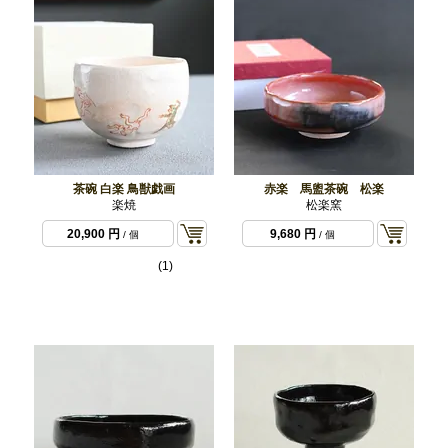
茶碗 白楽 鳥獣戯画
赤楽 馬盥茶碗 松楽
楽焼
松楽窯
20,900 円
9,680 円
/ 個
/ 個
(1)