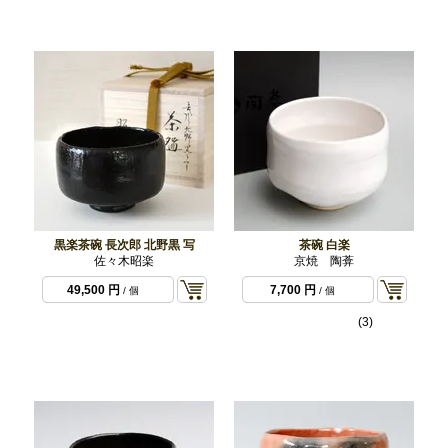
黒楽茶碗 長次郎 北野黒 写
茶碗 白楽
佐々木昭楽
京焼 陶葊
49,500 円
7,700 円
/ 個
/ 個
(3)