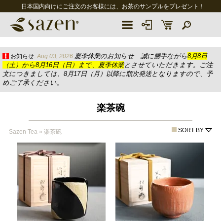
日本国内向けにご注文のお客様には、お茶のサンプルをプレゼント！
夏季休業のお知らせ 誠に勝手ながら
8月8日
お知らせ:
Aug 03, 2026
（土）から8月16日（日）まで、夏季休業
とさせていただきます。ご注
文につきましては、8月17日（月）以降に順次発送となりますので、予
めご了承ください。
楽茶碗
SORT BY
Sazen Tea
»
楽茶碗