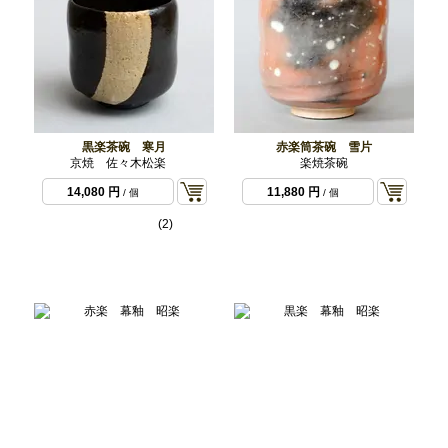
黒楽茶碗 寒月
赤楽筒茶碗 雪片
京焼 佐々木松楽
楽焼茶碗
14,080 円
11,880 円
/ 個
/ 個
(2)