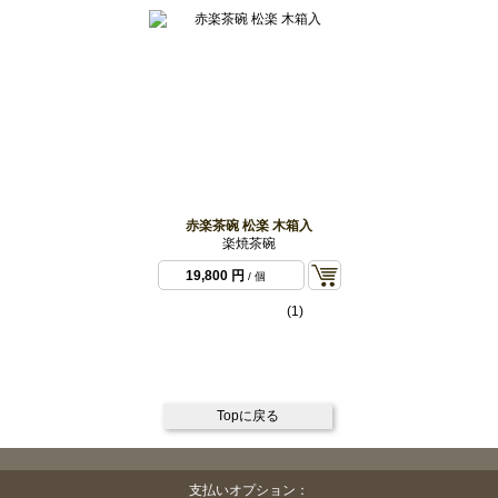
赤楽茶碗 松楽 木箱入
楽焼茶碗
19,800 円
/ 個
(1)
Topに戻る
支払いオプション：