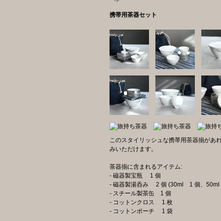
携帯用茶器セット
このスタイリッシュな携帯用茶器揃があ
みいただけます。
茶器揃に含まれるアイテム:
- 磁器製宝瓶 1 個
- 磁器製湯呑み 2 個 (30ml 1 個、50ml
- スチール製茶缶 1 個
- コットンクロス 1 枚
- コットンポーチ 1 袋