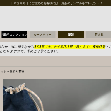
日本国内向けにご注文のお客様には、お茶のサンプルをプレゼント！
NEW コレクション
ルースティー
茶器
茶道具
知らせ 誠に勝手ながら
8月8日（土）から8月16日（日）まで、夏季休業
と
送となりますので、予めご了承ください。
セット
»
旅持ち茶器