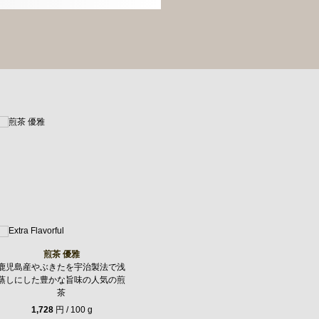
煎茶 優雅
鹿児島産やぶきたを宇治製法で浅
蒸しにした豊かな旨味の人気の煎
茶
1,728
円 / 100 g