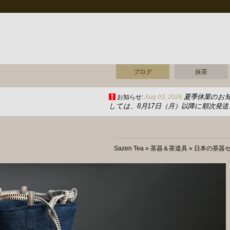
ブログ
抹茶
夏季休業のお
お知らせ:
Aug 03, 2026
しては、8月17日（月）以降に順次発
Sazen Tea
»
茶器＆茶道具
»
日本の茶器