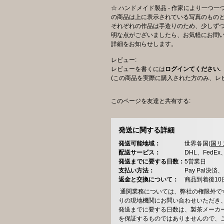
☆ ハンドメイド製品 - 作家により一つ
の商品は上に表示されている写真のもの
それぞれの作品は手造りのため、少しずつ
明な点がございましたら、お気軽にお問
詳細をお知らせします。
レビュー:
レビューを書くには
ログインてください.
(この商品を実際に購入された方のみ、レ
このページを友達と共有する:
発送に関する詳細
発送可能地域：
世界各国(
国リ
配送サービス：
DHL、FedE
発送までに要する日数：
5営業日
支払い方法：
Pay Pal
返金と交換について：
商品到着後1
通関業務については、弊社の権限外で
りの現地機関にお問い合わせいただき
発送までに要する日数は、製茶メーカ
を保証するものではありませんので、