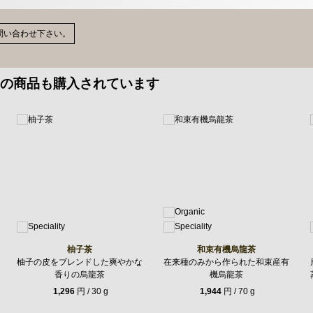
問い合わせ下さい。
の商品も購入されています
柚子茶
和束有機烏龍茶
柚子の皮をブレンドした爽やかな
在来種のみから作られた和束産有
香りの烏龍茶
機烏龍茶
1,296
円 / 30 g
1,944
円 / 70 g