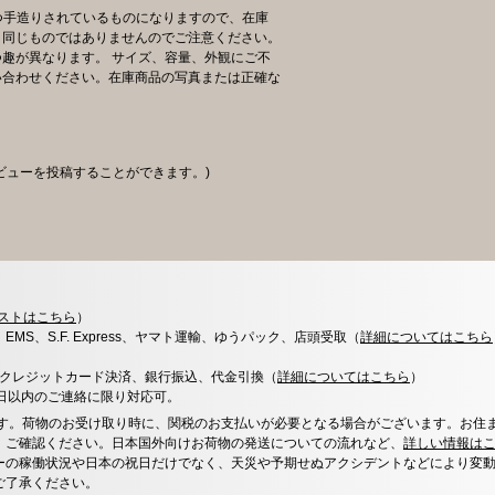
一つ手造りされているものになりますので、在庫
と同じものではありませんのでご注意ください。
趣が異なります。 サイズ、容量、外観にご不
い合わせください。在庫商品の写真または正確な
ビューを投稿することができます。)
ストはこちら
）
x、EMS、S.F. Express、ヤマト運輸、ゆうパック、店頭受取（
詳細についてはこちら
決済、クレジットカード決済、銀行振込、代金引換（
詳細についてはこちら
）
0日以内のご連絡に限り対応可。
す。荷物のお受け取り時に、関税のお支払いが必要となる場合がございます。お住
、ご確認ください。日本国外向けお荷物の発送についての流れなど、
詳しい情報は
ーの稼働状況や日本の祝日だけでなく、天災や予期せぬアクシデントなどにより変
ご了承ください。