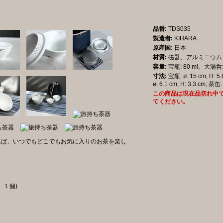
品番:
TDS035
製造者:
KIHARA
原産国:
日本
材質:
磁器、アルミニウム
容量:
宝瓶: 80 ml、大湯呑: 
寸法:
宝瓶: ø: 15 cm, H: 5
ø: 6.1 cm, H: 3.3 cm; 茶缶: 
この商品は現在品切れ中
てください。
れば、いつでもどこでもお気に入りのお茶を楽し
 1 個)