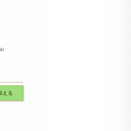
込)
加える