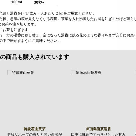
100ml
30秒~
い急須と湯呑を(ぐい飲み一人あたり２個)をご用意ください。
暖めた後、急須の底が見えなくなる程度に茶葉を入れ沸騰したお湯を注ぎ１分ほど蒸ら
ー)にお茶を注ぎ切ります。
方にお茶を注ぎます。
、もう一方の湯呑に移し替え、空になった湯呑に残る花のような香りをまず充分にお楽
口の中で転がすようにご賞味ください。
の商品も購入されています
特級霍山黄芽
凍頂烏龍茶迎香
芳醇なハーブの香りと甘い余韻が
口中に繊細ですっきりとした甘み