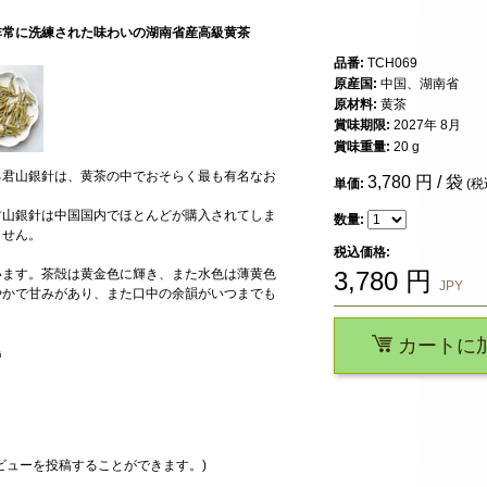
非常に洗練された味わいの湖南省産高級黄茶
品番:
TCH069
原産国:
中国、湖南省
原材料:
黄茶
賞味期限:
2027年 8月
賞味重量:
20 g
る君山銀針は、黄茶の中でおそらく最も有名なお
3,780
円 / 袋
単価:
(税
君山銀針は中国国内でほとんどが購入されてしま
数量:
ません。
税込価格:
います。茶殻は黄金色に輝き、また水色は薄黄色
3,780
円
JPY
やかで甘みがあり、また口中の余韻がいつまでも
カートに
島
ビューを投稿することができます。)