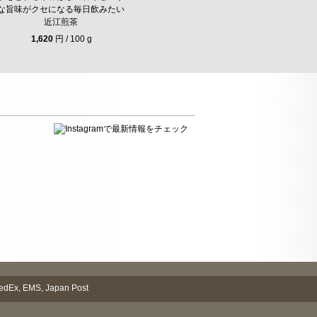
な旨味がクセになる毎日飲みたい
近江煎茶
1,620
円 / 100 g