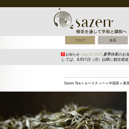
ブログ
抹茶
夏季休業のお
お知らせ:
Aug 03, 2026
しては、8月17日（月）以降に順次発
Sazen Tea
»
ルースティー
»
中国茶
»
黄