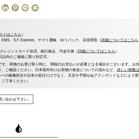
ストはこちら
）
x、EMS、S.F. Express、ヤマト運輸、ゆうパック、店頭受取（
詳細についてはこちら
決済、クレジットカード決済、銀行振込、代金引換（
詳細についてはこちら
）
0日以内のご連絡に限り対応可。
です。荷物のお受け取り時に、関税のお支払いが必要となる場合がございます。お
き、ご確認ください。日本国外向けお荷物の発送についての流れなど、
詳しい情報
カーの稼働状況や日本の祝日だけでなく、天災や予期せぬアクシデントなどにより変
、ご了承ください。
問い合わせ下さい。