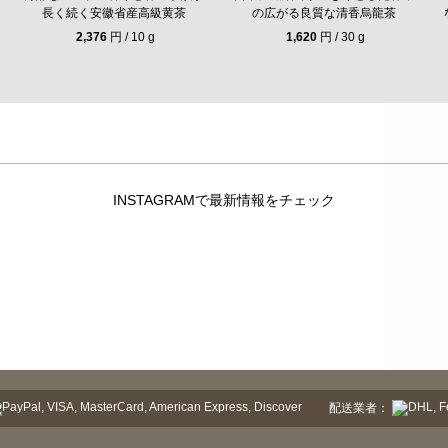
長く続く安徽省産高級黄茶
の広がる良質な清香烏龍茶
2,376
円 / 10 g
1,620
円 / 30 g
INSTAGRAMで最新情報をチェック
配送業者：