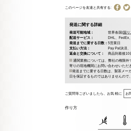
このページを友達と共有する:
発送に関する詳細
発送可能地域：
世界各国(
国リ
配送サービス：
DHL、FedE
発送までに要する日数：
5営業日
支払い方法：
Pay Pal
返金と交換について：
商品到着後1
通関業務については、弊社の権限外
寄りの現地機関にお問い合わせいただ
発送までに要する日数は、製茶メー
日を保証するものではありませんので
ご質問等ございましたら、お気 軽に
お
作り方