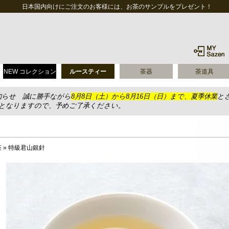
日本国内向けにご注文のお客様には、お茶のサンプルをプレゼント！
NEW コレクション
ルースティー
茶器
茶道具
知らせ 誠に勝手ながら
8月8日（土）から8月16日（日）まで、夏季休業
と
送となりますので、予めご了承ください。
茶
»
特級君山銀針