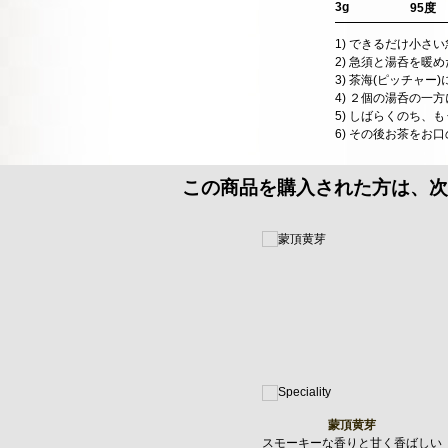
3g
95度
1) できるだけ小さ
2) 急須と湯呑を
3) 茶海(ピッチャ
4) ２個の湯呑の一
5) しばらくのち
6) その後お茶をお
この商品を購入された方は、次
蒙頂黄芽
スモーキーな香りと甘く香ばしい