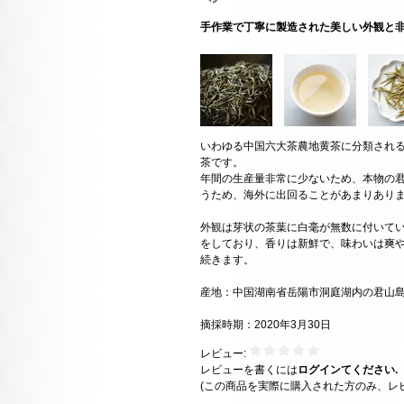
手作業で丁寧に製造された美しい外観と
いわゆる中国六大茶農地黄茶に分類され
茶です。
年間の生産量非常に少ないため、本物の
うため、海外に出回ることがあまりあり
外観は芽状の茶葉に白毫が無数に付いて
をしており、香りは新鮮で、味わいは爽
続きます。
産地：中国湖南省岳陽市洞庭湖内の君山
摘採時期：2020年3月30日
レビュー:
レビューを書くには
ログインてください.
(この商品を実際に購入された方のみ、レ