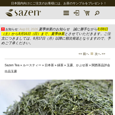
日本国内向けにご注文のお客様には、お茶のサンプルをプレゼント！
夏季休業のお知らせ 誠に勝手ながら
8月8日
お知らせ:
Aug 03, 2026
（土）から8月16日（日）まで、夏季休業
とさせていただきます。ご注
文につきましては、8月17日（月）以降に順次発送となりますので、予
めご了承ください。
<< 前へ
次へ >>
Sazen Tea
»
ルースティー
»
日本茶
»
緑茶
»
玉露、かぶせ茶
»
関西茶品評会
出品玉露