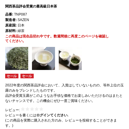
関西茶品評会受賞の最高級日本茶
品番:
TNP087
製造者:
SAZEN
原産国:
日本
原材料:
緑茶
この商品は現在品切れ中です。数週間後に再度このページを確認し
てください。
2022年度の関西茶品評会において、入賞はしていないものの、等外上位の玉
露のみをブレンドしたものです。
品評会受賞玉露がこのようなお手頃な価格でお楽しみいただけるのはまたと
ないチャンスです。この機会にぜひ一度ご賞味ください。
レビュー:
レビューを書くには
ログインてください.
(この商品を実際に購入された方のみ、レビューを投稿することができま
す。)