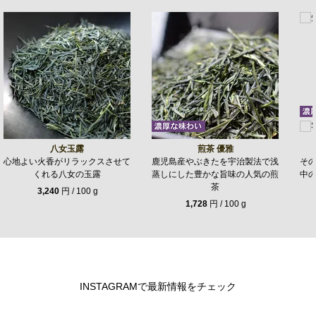
八女玉露
煎茶 優雅
心地よい火香がリラックスさせて
鹿児島産やぶきたを宇治製法で浅
そ
くれる八女の玉露
蒸しにした豊かな旨味の人気の煎
中
茶
3,240
円 / 100 g
1,728
円 / 100 g
INSTAGRAMで最新情報をチェック