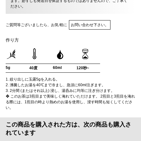
ます。必ずしも発送日を保証するものではありませんので、ご了承く
ださい。
ご質問等ございましたら、お気 軽に
お問い合わせ下さい。
作り方
5g
60ml
40度
120秒~
1. 絞り出しに玉露5gを入れる。
2. 沸騰したお湯を40℃まで冷まし、急須に60ml注ぎます。
3. 2分間 (またはそれ以上) 浸し、湯呑みに均等に注ぎ分けます。
❖ このお茶は3煎目まで美味しく淹れていただけます。 2煎目と3煎目を淹れ
る際には、1煎目の時より熱めのお湯を使用し、浸す時間も短くしてくださ
い。
この商品を購入された方は、次の商品も購入さ
れています