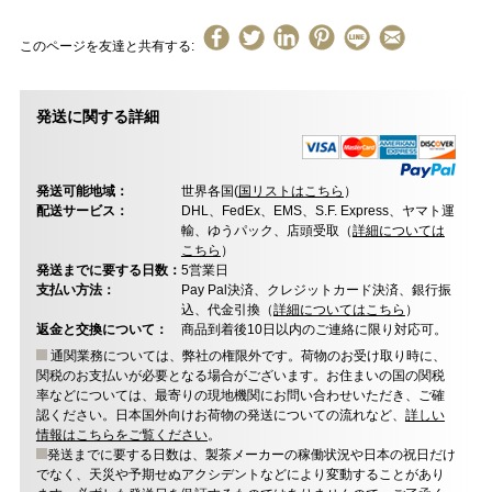
このページを友達と共有する:
発送に関する詳細
発送可能地域：
世界各国(
国リストはこちら
）
配送サービス：
DHL、FedEx、EMS、S.F. Express、ヤマト運
輸、ゆうパック、店頭受取（
詳細については
こちら
）
発送までに要する日数：
5営業日
支払い方法：
Pay Pal決済、クレジットカード決済、銀行振
込、代金引換（
詳細についてはこちら
）
返金と交換について：
商品到着後10日以内のご連絡に限り対応可。
通関業務については、弊社の権限外です。荷物のお受け取り時に、
関税のお支払いが必要となる場合がございます。お住まいの国の関税
率などについては、最寄りの現地機関にお問い合わせいただき、ご確
認ください。日本国外向けお荷物の発送についての流れなど、
詳しい
情報はこちらをご覧ください
。
発送までに要する日数は、製茶メーカーの稼働状況や日本の祝日だけ
でなく、天災や予期せぬアクシデントなどにより変動することがあり