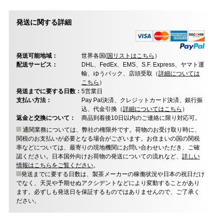
発送に関する詳細
発送可能地域：
世界各国(
国リストはこちら
）
配送サービス：
DHL、FedEx、EMS、S.F. Express、ヤマト運
輸、ゆうパック、店頭受取（
詳細については
こちら
）
発送までに要する日数：
5営業日
支払い方法：
Pay Pal決済、クレジットカード決済、銀行振
込、代金引換（
詳細についてはこちら
）
返金と交換について：
商品到着後10日以内のご連絡に限り対応可。
通関業務については、弊社の権限外です。荷物のお受け取り時に、
関税のお支払いが必要となる場合がございます。お住まいの国の関税
率などについては、最寄りの現地機関にお問い合わせいただき、ご確
認ください。日本国外向けお荷物の発送についての流れなど、
詳しい
情報はこちらをご覧ください
。
発送までに要する日数は、製茶メーカーの稼働状況や日本の祝日だけ
でなく、天災や予期せぬアクシデントなどにより変動することがあり
ます。必ずしも発送日を保証するものではありませんので、ご了承く
ださい。