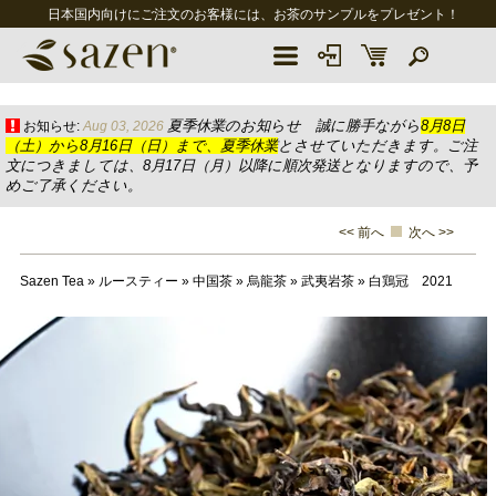
日本国内向けにご注文のお客様には、お茶のサンプルをプレゼント！
夏季休業のお知らせ 誠に勝手ながら
8月8日
お知らせ:
Aug 03, 2026
（土）から8月16日（日）まで、夏季休業
とさせていただきます。ご注
文につきましては、8月17日（月）以降に順次発送となりますので、予
めご了承ください。
<< 前へ
次へ >>
Sazen Tea
»
ルースティー
»
中国茶
»
烏龍茶
»
武夷岩茶
»
白鶏冠 2021