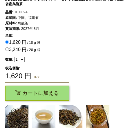
省産烏龍茶
品番:
TCH094
原産国:
中国、福建省
原材料:
烏龍茶
賞味期限:
2027年 8月
単価:
1,620 円
/ 10 g 袋
3,240 円
/ 20 g 袋
数量:
税込価格:
1,620
円
JPY
カートに加える