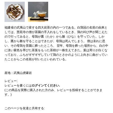
福建省の武夷山で産する四大岩茶の内の一つである。白鶏冠の名前の由来と
しては、慧苑寺の僧が茶園の手入れをしているとき、鶏の叫び声が聞こえた
ので行ってみると、母鶏が鷹（たか）から雛（ひな）を守っていた。しか
し、鷹から雛を守ることはできたが、母鶏は死んでしまう。 僧は哀れに思
い、その母鶏を茶園に葬ったところ、 翌年、母鶏を葬った場所から、白の中
に淡い紫色を帯びた茶葉をもった茶樹が一株生えてきた。葉は周りが白くな
っており、ふちがギザギザしていて鶏のとさかのように上向きに曲がってい
たことからこの名前が付いたといわれている。
産地：武夷山虎啸岩
レビュー:
レビューを書くには
ログインてください.
(この商品を実際に購入された方のみ、レビューを投稿することができま
す。)
このページを友達と共有する: