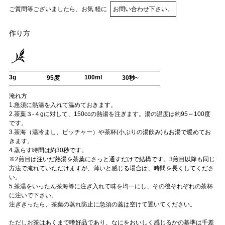
ご質問等ございましたら、お気 軽に
お問い合わせ下さい。
作り方
3g
100ml
95度
30秒~
淹れ方
1.急須に熱湯を入れて温めておきます。
2.茶葉３-４gに対して、150ccの熱湯を注ぎます。湯の温度は約95～100度
です。
3.茶海（湯冷まし、ピッチャー）や茶杯(小ぶりの湯飲み)もお湯で暖めてお
きます。
4.蒸らす時間は約30秒です。
※2煎目は注いだ熱湯を茶葉にさっと通すだけで結構です。3煎目以降も同じ
方法で淹れていただけますが、薄いと感じる場合は、時間を長くしてくださ
い。
5.茶湯をいったん茶海等に注ぎ入れて味を均一にし、その後それぞれの茶杯
に注いで下さい。
注ぎきったら、茶葉の蒸れ防止に急須の蓋は空けて置いてください。
ただしお茶はあくまで嗜好品であり、なにをおいしく感じるかの基準は千差