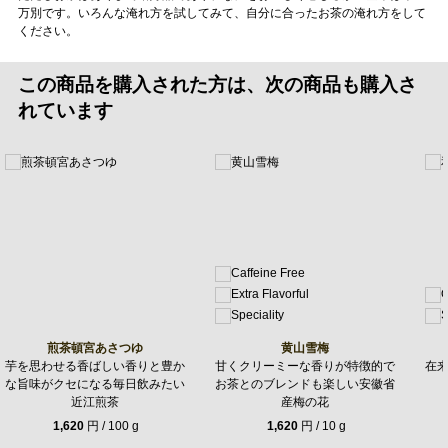
万別です。いろんな淹れ方を試してみて、自分に合ったお茶の淹れ方をして
ください。
この商品を購入された方は、次の商品も購入さ
れています
煎茶頓宮あさつゆ
黄山雪梅
芋を思わせる香ばしい香りと豊か
甘くクリーミーな香りが特徴的で
在
な旨味がクセになる毎日飲みたい
お茶とのブレンドも楽しい安徽省
近江煎茶
産梅の花
1,620
円 / 100 g
1,620
円 / 10 g