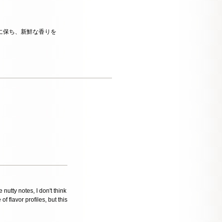
に保ち、新鮮な香りを
。
 nutty notes, I don't think
f flavor profiles, but this