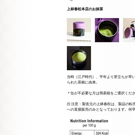
上林春松本店のお抹茶
当時（江戸時代）、平年より芽立ちが早
られた茶銘に由来。
＊缶が不必要な方は簡易箱をご選択くだ
(!) 注意：製造元の上林春松は、製品の
への直接販売のみとなっております。何