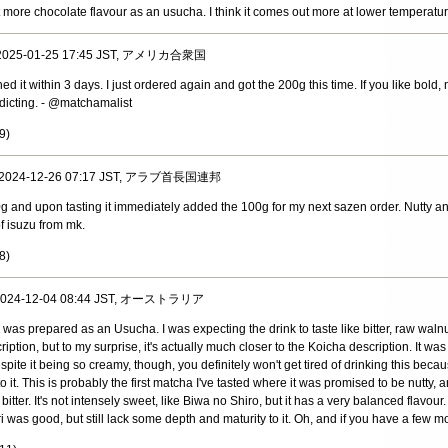
ot more chocolate flavour as an usucha. I think it comes out more at lower temperat
, 2025-01-25 17:45 JST, アメリカ合衆国
hed it within 3 days. I just ordered again and got the 200g this time. If you like bold
 addicting. - @matchamalist
9
)
, 2024-12-26 07:17 JST, アラブ首長国連邦
 20g and upon tasting it immediately added the 100g for my next sazen order. Nutty 
of isuzu from mk.
8
)
, 2024-12-04 08:44 JST, オーストラリア
a was prepared as an Usucha. I was expecting the drink to taste like bitter, raw waln
iption, but to my surprise, it's actually much closer to the Koicha description. It wa
pite it being so creamy, though, you definitely won't get tired of drinking this b
o it. This is probably the first matcha I've tasted where it was promised to be nutty, 
 bitter. It's not intensely sweet, like Biwa no Shiro, but it has a very balanced flavour.
i was good, but still lack some depth and maturity to it. Oh, and if you have a few m