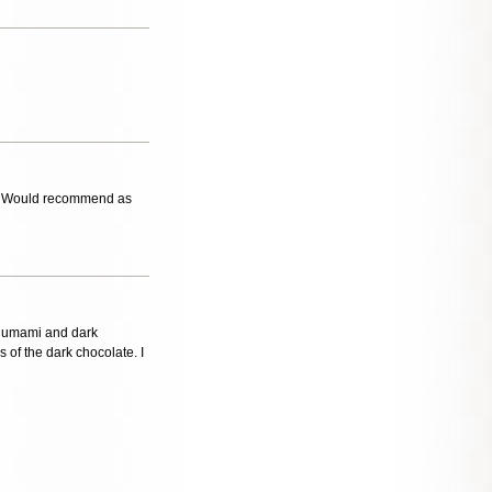
ha. Would recommend as
sty umami and dark
s of the dark chocolate. I