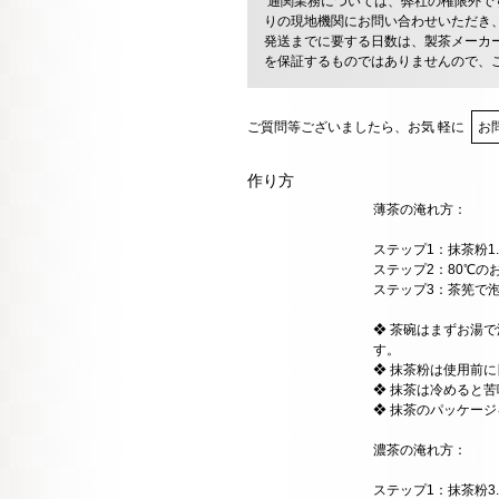
通関業務については、弊社の権限外で
りの現地機関にお問い合わせいただき
発送までに要する日数は、製茶メーカ
を保証するものではありませんので、
ご質問等ございましたら、お気 軽に
お
作り方
薄茶の淹れ方：
ステップ1：抹茶粉1
ステップ2：80℃の
ステップ3：茶筅で
❖ 茶碗はまずお湯
す。
❖ 抹茶粉は使用前
❖ 抹茶は冷めると
❖ 抹茶のパッケー
濃茶の淹れ方：
ステップ1：抹茶粉3