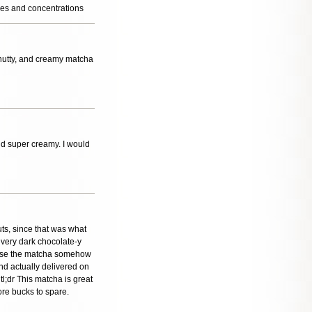
ures and concentrations
, nutty, and creamy matcha
and super creamy. I would
uts, since that was what
s very dark chocolate-y
ecause the matcha somehow
and actually delivered on
 tl;dr This matcha is great
ore bucks to spare.