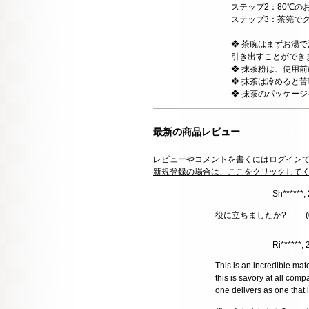
ステップ2：80℃のお
ステップ3：茶筅で
❖ 茶碗はまずお湯
引き出すことができ
❖ 抹茶粉は、使用
❖ 抹茶は冷めると
❖ 抹茶のパッケー
最新の商品レビュー
レビューやコメントを書くにはログイン
新規登録の場合は、ここをクリックして
Sh******
役に立ちましたか?
(
Ri******,
This is an incredible matc
this is savory at all comp
one delivers as one that 