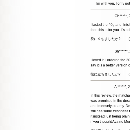
I'm with you, I only g
Gi******
I tasted the 40g and finis
then this is for you. It's
役に立ちましたか?
(
Sh******
I loved it. I ordered the
say it is a better version 
役に立ちましたか?
(
Al******
In this review, the match
was promised in the descr
and intensely creamy. Des
still has some freshness t
it instead just being plain
if you thought Aya no Mor