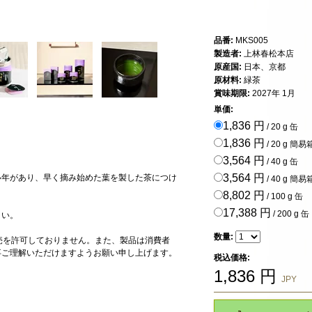
品番:
MKS005
製造者:
上林春松本店
原産国:
日本、京都
原材料:
緑茶
賞味期限:
2027年 1月
単価:
1,836 円
/ 20 g 缶
1,836 円
/ 20 g 簡易
3,564 円
/ 40 g 缶
3,564 円
い年があり、早く摘み始めた葉を製した茶につけ
/ 40 g 簡易
8,802 円
/ 100 g 缶
17,388 円
/ 200 g 缶
さい。
数量:
転売を許可しておりません。また、製品は消費者
卒ご理解いただけますようお願い申し上げます。
税込価格:
1,836
円
JPY