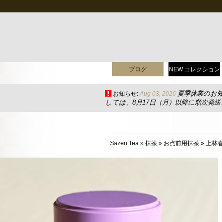
ブログ
NEW コレクション
夏季休業のお
お知らせ:
Aug 03, 2026
しては、8月17日（月）以降に順次発
Sazen Tea
»
抹茶
»
お点前用抹茶
»
上林