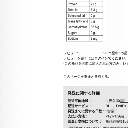
レビュー:
5.0
つ星中5つ
レビューを書くには
ログインてください.
(この商品を実際に購入された方のみ、レ
このページを友達と共有する:
発送に関する詳細
発送可能地域：
世界各国(
国リ
配送サービス：
DHL、FedE
発送までに要する日数：
5営業日
支払い方法：
Pay Pal
返金と交換について：
商品到着後1