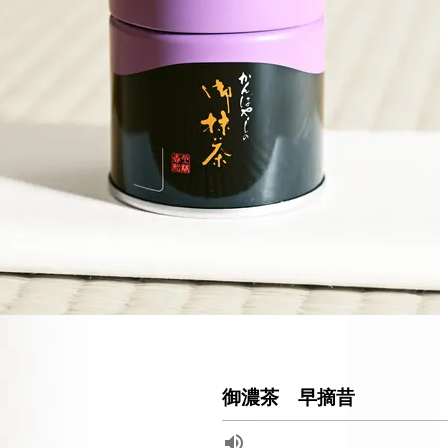
御濃茶 早摘昔