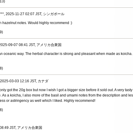
13
)
***, 2025-11-27 02:07 JST, シンガポール
h hazelnut notes. Would highly recommend :)
9
)
, 2025-09-07 08:41 JST, アメリカ合衆国
n an oceanic way. The herbal character is strong and pleasant when made as koic
8
)
, 2025-03-03 12:16 JST, カナダ
only got the 20g box but now I wish I got a bigger size before it sold out. A very ta
e. As a koicha, I also more of the basil and umami notes from the description and les
ness or astringency as well which I liked. Highly recommend!
8
)
-07 08:49 JST, アメリカ合衆国