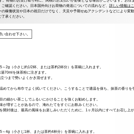
す。荷物のお受け取り時に、関税のお支払いが必要となる場合がございます。お住
、ご確認ください。日本国外向けお荷物の発送についての流れなど、
詳しい情報は
ーの稼働状況や日本の祝日だけでなく、天災や予期せぬアクシデントなどにより変
ご了承ください。
問い合わせ下さい。
.5～2g（小さじ約1/2杯、または茶杓2杯分）を茶碗に入れます。
お湯70mlを抹茶粉に注ぎます。
泡立つまで勢いよくかき混ぜます。
で温めてから布巾でよく拭いてください。こうすることで適温を保ち、抹茶の香りを
に目の細かい茶こしでふるいにかけることを強くお勧めします。
苦味が増すことがあるので、淹れたてをすぐにお飲みください。
ジを開封後は、最高の風味をお楽しみいただくために、1ヶ月以内にすべてお召し上
.5～4g（小さじ1杯、または茶杓4杯分）を茶碗に入れます。