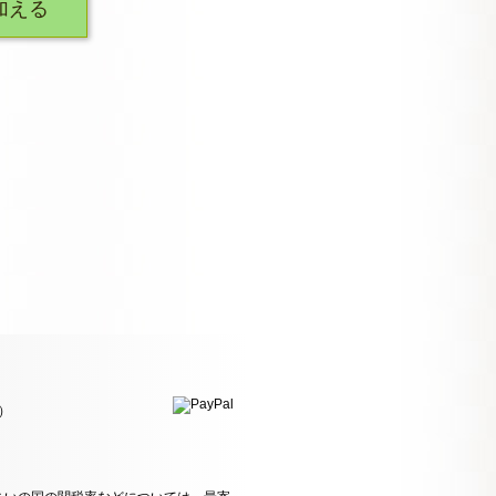
加える
）