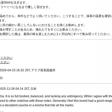
湯30mlを注ぎます。
クリーミーになるまで優しく混ぜます。
で温めてから、布巾などでよく拭いてください。こうすることで、抹茶の温度を適切
ます。
前に目の細かい茶こしでふるいにかけることを強くお勧めします。
苦味が増すことがあるため、淹れたてをすぐにお飲みください。
ジを開封した後は、最高の味を楽しむために1ヶ月以内にすべて飲み切ってください
てください
ください
, 2026-04-23 16:32 JST, アラブ首長国連邦
0
)
 2025-12-26 04:14 JST, 日本
ha. It is so full bodied, balanced, and lacking any astringency. While I agree with the
ared to other matchas with these notes. Generally I feel this brand had a good range o
is a decadent usucha or a koicha that hits all the marks.