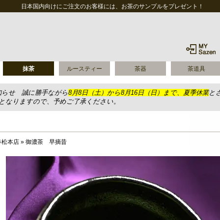
日本国内向けにご注文のお客様には、お茶のサンプルをプレゼント！
抹茶
ルースティー
茶器
茶道具
知らせ 誠に勝手ながら
8月8日（土）から8月16日（日）まで、夏季休業
と
送となりますので、予めご了承ください。
春松本店
»
御濃茶 早摘昔