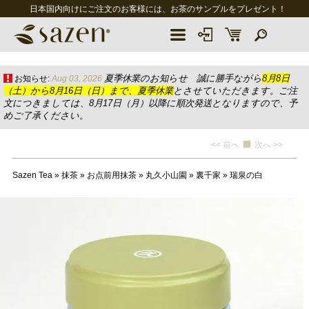
日本国内向けにご注文のお客様には、お茶のサンプルをプレゼント！
夏季休業のお知らせ 誠に勝手ながら
8月8日
お知らせ:
Aug 03, 2026
（土）から8月16日（日）まで、夏季休業
とさせていただきます。ご注
文につきましては、8月17日（月）以降に順次発送となりますので、予
めご了承ください。
<< 前へ
次へ >>
Sazen Tea
»
抹茶
»
お点前用抹茶
»
丸久小山園
»
裏千家
»
瑞泉の白