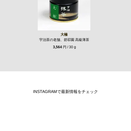
大極
宇治茶の老舗、碧翆園 高級薄茶
3,564
円 / 30 g
INSTAGRAMで最新情報をチェック