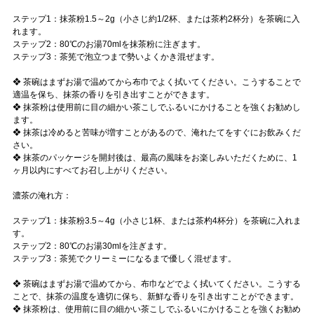
ステップ1：抹茶粉1.5～2g（小さじ約1/2杯、または茶杓2杯分）を茶碗に入
れます。
ステップ2：80℃のお湯70mlを抹茶粉に注ぎます。
ステップ3：茶筅で泡立つまで勢いよくかき混ぜます。
❖ 茶碗はまずお湯で温めてから布巾でよく拭いてください。こうすることで
適温を保ち、抹茶の香りを引き出すことができます。
❖ 抹茶粉は使用前に目の細かい茶こしでふるいにかけることを強くお勧めし
ます。
❖ 抹茶は冷めると苦味が増すことがあるので、淹れたてをすぐにお飲みくだ
さい。
❖ 抹茶のパッケージを開封後は、最高の風味をお楽しみいただくために、1
ヶ月以内にすべてお召し上がりください。
濃茶の淹れ方：
ステップ1：抹茶粉3.5～4g（小さじ1杯、または茶杓4杯分）を茶碗に入れま
す。
ステップ2：80℃のお湯30mlを注ぎます。
ステップ3：茶筅でクリーミーになるまで優しく混ぜます。
❖ 茶碗はまずお湯で温めてから、布巾などでよく拭いてください。こうする
ことで、抹茶の温度を適切に保ち、新鮮な香りを引き出すことができます。
❖ 抹茶粉は、使用前に目の細かい茶こしでふるいにかけることを強くお勧め