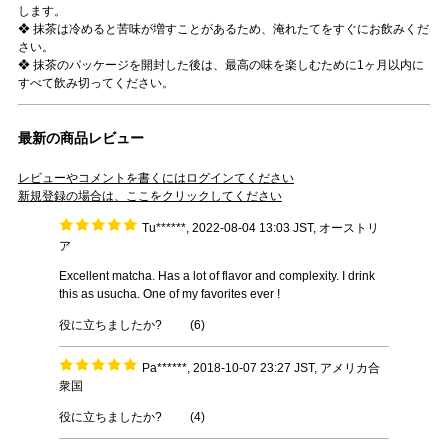
します。
❖ 抹茶は冷めると苦味が増すことがあるため、淹れたてをすぐにお飲みくだ
さい。
❖ 抹茶のパッケージを開封した後は、最高の味を楽しむために1ヶ月以内に
すべて飲み切ってください。
最新の商品レビュー
レビューやコメントを書くにはログインてください
新規登録の場合は、ここをクリックしてください
Tu******, 2022-08-04 13:03 JST, オーストリ
ア
Excellent matcha. Has a lot of flavor and complexity. I drink
this as usucha. One of my favorites ever !
役に立ちましたか?
(
6
)
Pa******, 2018-10-07 23:27 JST, アメリカ合
衆国
役に立ちましたか?
(
4
)