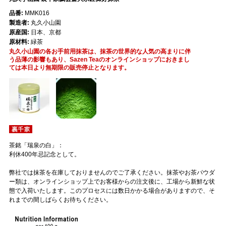
品番:
MMK016
製造者:
丸久小山園
原産国:
日本、京都
原材料:
緑茶
丸久小山園の各お手前用抹茶は、抹茶の世界的な人気の高まりに伴
う品薄の影響もあり、Sazen Teaのオンラインショップにおきまし
ては本日より無期限の販売停止となります。
茶銘「瑞泉の白」：
利休400年忌記念として。
弊社では抹茶を在庫しておりませんのでご了承ください。抹茶やお茶パウダ
ー類は、オンラインショップ上でお客様からの注文後に、工場から新鮮な状
態で入荷いたします。このプロセスには数日かかる場合がありますので、そ
れまでの間しばらくお待ちください。