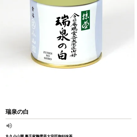
瑞泉の白
丸久小山園 裏千家鵬雲斎大宗匠御好抹茶