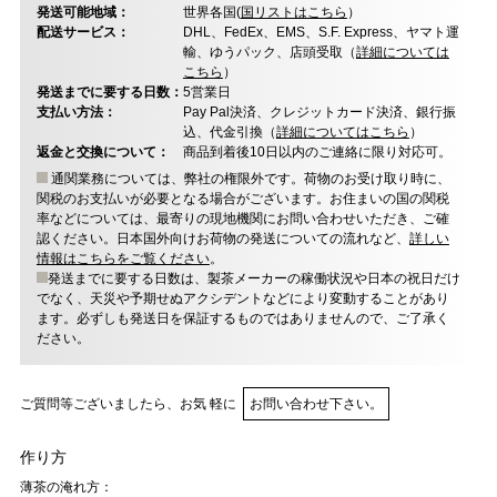
発送可能地域：
世界各国(
国リストはこちら
）
配送サービス：
DHL、FedEx、EMS、S.F. Express、ヤマト運
輸、ゆうパック、店頭受取（
詳細については
こちら
）
発送までに要する日数：
5営業日
支払い方法：
Pay Pal決済、クレジットカード決済、銀行振
込、代金引換（
詳細についてはこちら
）
返金と交換について：
商品到着後10日以内のご連絡に限り対応可。
通関業務については、弊社の権限外です。荷物のお受け取り時に、
関税のお支払いが必要となる場合がございます。お住まいの国の関税
率などについては、最寄りの現地機関にお問い合わせいただき、ご確
認ください。日本国外向けお荷物の発送についての流れなど、
詳しい
情報はこちらをご覧ください
。
発送までに要する日数は、製茶メーカーの稼働状況や日本の祝日だけ
でなく、天災や予期せぬアクシデントなどにより変動することがあり
ます。必ずしも発送日を保証するものではありませんので、ご了承く
ださい。
ご質問等ございましたら、お気 軽に
お問い合わせ下さい。
作り方
薄茶の淹れ方：