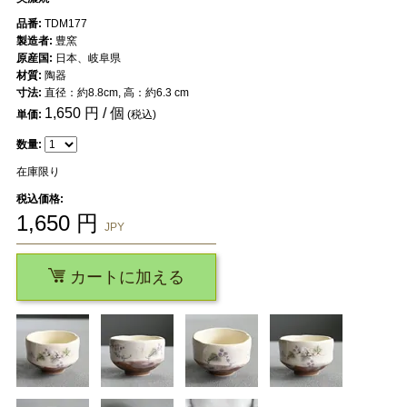
品番:
TDM177
製造者:
豊窯
原産国:
日本、岐阜県
材質:
陶器
寸法:
直径：約8.8cm, 高：約6.3 cm
1,650
円 / 個
単価:
(税込)
数量:
在庫限り
税込価格:
1,650
円
JPY
カートに加える