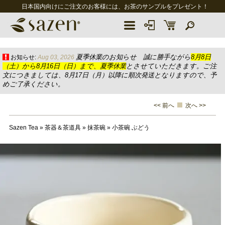
日本国内向けにご注文のお客様には、お茶のサンプルをプレゼント！
夏季休業のお知らせ 誠に勝手ながら
8月8日
お知らせ:
Aug 03, 2026
（土）から8月16日（日）まで、夏季休業
とさせていただきます。ご注
文につきましては、8月17日（月）以降に順次発送となりますので、予
めご了承ください。
<< 前へ
次へ >>
Sazen Tea
»
茶器＆茶道具
»
抹茶碗
»
小茶碗 ぶどう