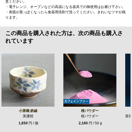
意ください。
・電子レンジ、オーブンなどの高温になる器具での御使用はお避け下さい。
・表面が黒っぽくなったら食器用洗剤で洗ってください。きれいなツヤが残
ります。
この商品を購入された方は、次の商品も購入さ
れています
小茶碗 鉄線
桜パウダー
美濃焼
桜パウダー
茶
1,650
円 / 個
2,160
円 / 50 g