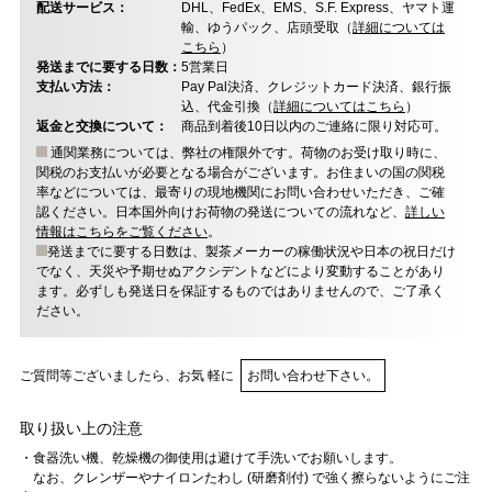
配送サービス：
DHL、FedEx、EMS、S.F. Express、ヤマト運
輸、ゆうパック、店頭受取（
詳細については
こちら
）
発送までに要する日数：
5営業日
支払い方法：
Pay Pal決済、クレジットカード決済、銀行振
込、代金引換（
詳細についてはこちら
）
返金と交換について：
商品到着後10日以内のご連絡に限り対応可。
通関業務については、弊社の権限外です。荷物のお受け取り時に、
関税のお支払いが必要となる場合がございます。お住まいの国の関税
率などについては、最寄りの現地機関にお問い合わせいただき、ご確
認ください。日本国外向けお荷物の発送についての流れなど、
詳しい
情報はこちらをご覧ください
。
発送までに要する日数は、製茶メーカーの稼働状況や日本の祝日だけ
でなく、天災や予期せぬアクシデントなどにより変動することがあり
ます。必ずしも発送日を保証するものではありませんので、ご了承く
ださい。
ご質問等ございましたら、お気 軽に
お問い合わせ下さい。
取り扱い上の注意
・食器洗い機、乾燥機の御使用は避けて手洗いでお願いします。
なお、クレンザーやナイロンたわし (研磨剤付) で強く擦らないようにご注