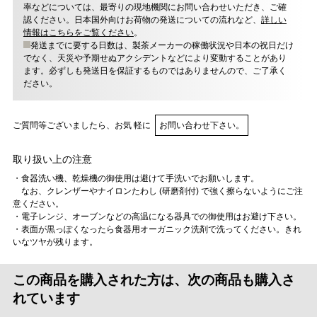
率などについては、最寄りの現地機関にお問い合わせいただき、ご確
認ください。日本国外向けお荷物の発送についての流れなど、
詳しい
情報はこちらをご覧ください
。
発送までに要する日数は、製茶メーカーの稼働状況や日本の祝日だけ
でなく、天災や予期せぬアクシデントなどにより変動することがあり
ます。必ずしも発送日を保証するものではありませんので、ご了承く
ださい。
ご質問等ございましたら、お気 軽に
お問い合わせ下さい。
取り扱い上の注意
・食器洗い機、乾燥機の御使用は避けて手洗いでお願いします。
なお、クレンザーやナイロンたわし (研磨剤付) で強く擦らないようにご注
意ください。
・電子レンジ、オーブンなどの高温になる器具での御使用はお避け下さい。
・表面が黒っぽくなったら食器用オーガニック洗剤で洗ってください。きれ
いなツヤが残ります。
この商品を購入された方は、次の商品も購入さ
れています