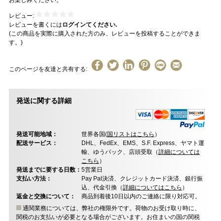
お楽しみください。
レビュー:
レビューを書くには
ログインてください.
(この商品を実際に購入された方のみ、レビューを投稿することができま
す。)
このページを友達と共有する:
発送に関する詳細
発送可能地域：
世界各国(
国リストはこちら
）
配送サービス：
DHL、FedEx、EMS、S.F. Express、ヤマト運
輸、ゆうパック、店頭受取（
詳細については
こちら
）
発送までに要する日数：
5営業日
支払い方法：
Pay Pal決済、クレジットカード決済、銀行振
込、代金引換（
詳細についてはこちら
）
返金と交換について：
商品到着後10日以内のご連絡に限り対応可。
通関業務については、弊社の権限外です。荷物のお受け取り時に、
関税のお支払いが必要となる場合がございます。お住まいの国の関税