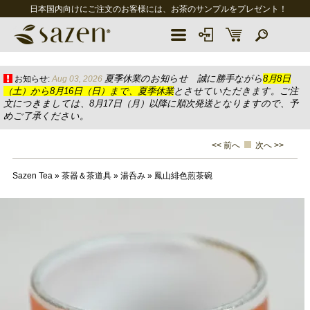
日本国内向けにご注文のお客様には、お茶のサンプルをプレゼント！
夏季休業のお知らせ 誠に勝手ながら
8月8日
お知らせ:
Aug 03, 2026
（土）から8月16日（日）まで、夏季休業
とさせていただきます。ご注
文につきましては、8月17日（月）以降に順次発送となりますので、予
めご了承ください。
<< 前へ
次へ >>
Sazen Tea
»
茶器＆茶道具
»
湯呑み
»
鳳山緋色煎茶碗