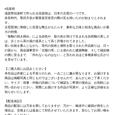
▪️信楽焼
滋賀県信楽町で作られる信楽焼は、日本六古窯の一つです。
奈良時代、聖武天皇が紫香楽宮造営の際の瓦を焼いたのが始まりとされま
す。
古琵琶湖に堆積した良質な陶土がもたらす、素朴な土味と枯淡な風合いが最
大の特徴。
「無釉の焼き締め」による緋色や、薪の灰が溶けて生まれる自然釉の美しさ
は、古くから茶の湯の道具として高く評価されてきました。
長い伝統を重んじながら、現代の技術と感性を取り入れた作品創りは、日々
の器から、国会議事堂や「太陽の塔」にも使われた建築陶板、そして縁起物
の狸に至るまで、「作れないものはない」と言われるほど多種多様な広がり
を見せています。
【ご購入前にお読みください】
本作品は作家による手造りのため、一点ごとに趣が異なります。お届けする
商品は掲載写真と同じものではございませんので、あらかじめご了承くださ
い。サイズ・容量・外観の詳細について確認をご希望の場合は、お気軽にお
問い合わせください。実際にお届けする作品の写真や、より正確な詳細をお
知らせいたします。
【配送保証】
商品の配送には万全を期しておりますが、万が一、輸送中に破損が発生した
場合は、交換または返金にて対応させていただきます。安心してお買い物を