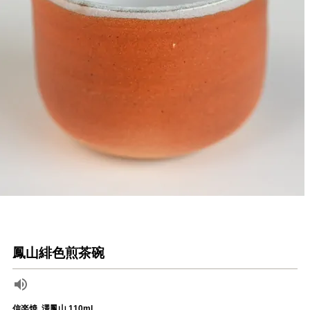
鳳山緋色煎茶碗
信楽焼. 澤鳳山 110ml