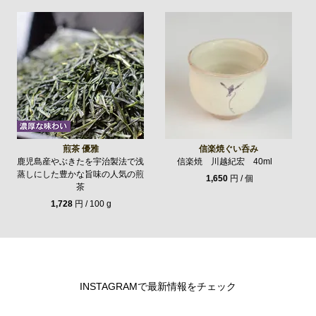
煎茶 優雅
信楽焼ぐい呑み
鹿児島産やぶきたを宇治製法で浅
信楽焼 川越紀宏 40ml
蒸しにした豊かな旨味の人気の煎
1,650
円 / 個
茶
1,728
円 / 100 g
INSTAGRAMで最新情報をチェック