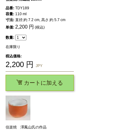
品番:
TDY189
容量:
110 ml
寸法:
直径:約 7.2 cm, 高さ:約 5.7 cm
2,200
円
単価:
(税込)
数量:
在庫限り
税込価格:
2,200
円
JPY
カートに加える
信楽焼 澤鳳山氏の作品