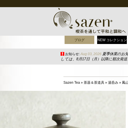
ブログ
NEW コレクション
夏季休業のお
お知らせ:
Aug 03, 2026
しては、8月17日（月）以降に順次発
Sazen Tea
»
茶器＆茶道具
»
湯呑み
»
鳳