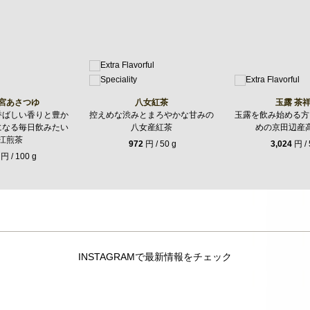
宮あさつゆ
八女紅茶
玉露 茶
香ばしい香りと豊か
控えめな渋みとまろやかな甘みの
玉露を飲み始める方
になる毎日飲みたい
八女産紅茶
めの京田辺産
江煎茶
972
円 / 50 g
3,024
円 / 
円 / 100 g
INSTAGRAMで最新情報をチェック