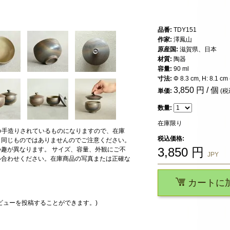
品番:
TDY151
作家:
澤鳳山
原産国:
滋賀県、日本
材質:
陶器
容量:
90 ml
寸法:
Φ 8.3 cm, H: 8.1 cm 
3,850
円 / 個
単価:
(税
数量:
在庫限り
一つ手造りされているものになりますので、在庫
税込価格:
と同じものではありませんのでご注意ください。
3,850
円
趣が異なります。 サイズ、容量、外観にご不
JPY
い合わせください。在庫商品の写真または正確な
カートに
ビューを投稿することができます。)