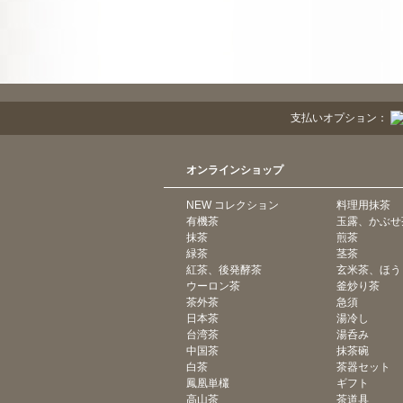
支払いオプション：
オンラインショップ
NEW コレクション
料理用抹茶
有機茶
玉露、かぶせ
抹茶
煎茶
緑茶
茎茶
紅茶、後発酵茶
玄米茶、ほう
ウーロン茶
釜炒り茶
茶外茶
急須
日本茶
湯冷し
台湾茶
湯呑み
中国茶
抹茶碗
白茶
茶器セット
鳳凰単欉
ギフト
高山茶
茶道具