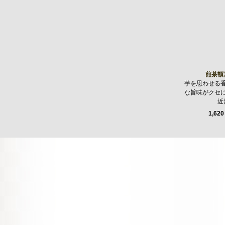
煎茶頓
芋を思わせる
な旨味がクセ
近
1,620