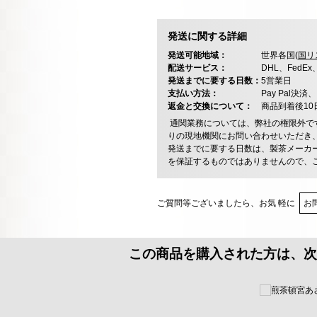
発送に関する詳細
発送可能地域：
世界各国(
国リ
配送サービス：
DHL、FedE
発送までに要する日数：
5営業日
支払い方法：
Pay Pal
返金と交換について：
商品到着後1
通関業務については、弊社の権限外で
りの現地機関にお問い合わせいただき
発送までに要する日数は、製茶メーカ
を保証するものではありませんので、
ご質問等ございましたら、お気 軽に
お
この商品を購入された方は、次