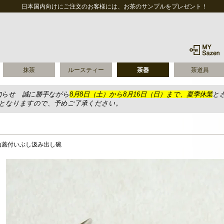
日本国内向けにご注文のお客様には、お茶のサンプルをプレゼント！
抹茶
ルースティー
茶器
茶道具
知らせ 誠に勝手ながら
8月8日（土）から8月16日（日）まで、夏季休業
と
送となりますので、予めご了承ください。
山蓋付いぶし汲み出し碗