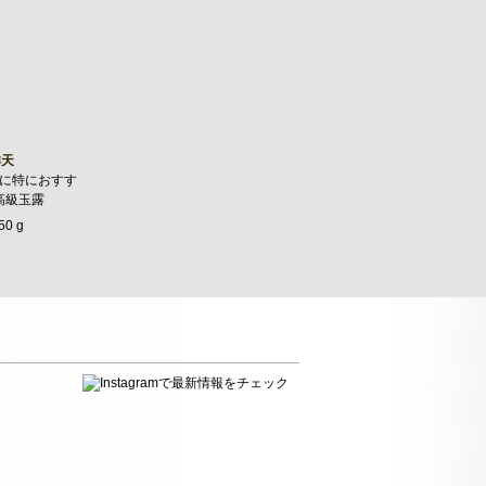
祥天
に特におすす
高級玉露
50 g