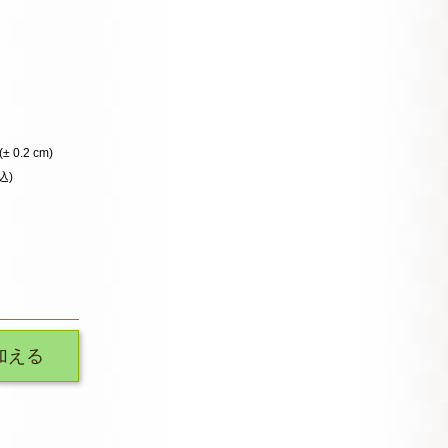
(± 0.2 cm)
込)
加える