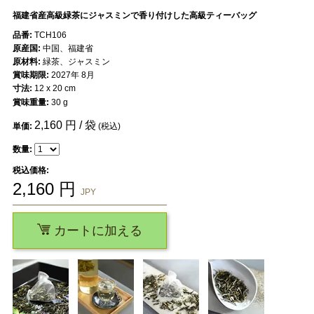
福建省産高級緑茶にジャスミンで香り付けした高級ティーバッグ
品番:
TCH106
原産国:
中国、福建省
原材料:
緑茶、ジャスミン
賞味期限:
2027年 8月
寸法:
12 x 20 cm
賞味重量:
30 g
2,160
円 / 袋
単価:
(税込)
数量:
税込価格:
2,160
円
JPY
カートに加える