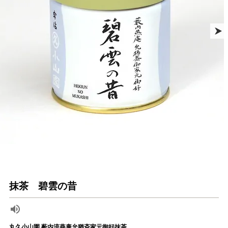
抹茶 碧雲の昔
丸久小山園 薮内流燕庵允猶斎家元御好抹茶