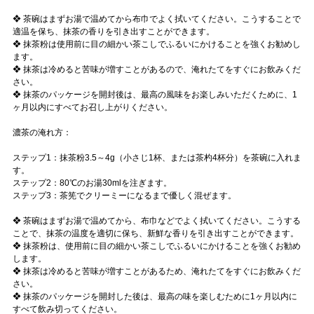
❖ 茶碗はまずお湯で温めてから布巾でよく拭いてください。こうすることで
適温を保ち、抹茶の香りを引き出すことができます。
❖ 抹茶粉は使用前に目の細かい茶こしでふるいにかけることを強くお勧めし
ます。
❖ 抹茶は冷めると苦味が増すことがあるので、淹れたてをすぐにお飲みくだ
さい。
❖ 抹茶のパッケージを開封後は、最高の風味をお楽しみいただくために、1
ヶ月以内にすべてお召し上がりください。
濃茶の淹れ方：
ステップ1：抹茶粉3.5～4g（小さじ1杯、または茶杓4杯分）を茶碗に入れま
す。
ステップ2：80℃のお湯30mlを注ぎます。
ステップ3：茶筅でクリーミーになるまで優しく混ぜます。
❖ 茶碗はまずお湯で温めてから、布巾などでよく拭いてください。こうする
ことで、抹茶の温度を適切に保ち、新鮮な香りを引き出すことができます。
❖ 抹茶粉は、使用前に目の細かい茶こしでふるいにかけることを強くお勧め
します。
❖ 抹茶は冷めると苦味が増すことがあるため、淹れたてをすぐにお飲みくだ
さい。
❖ 抹茶のパッケージを開封した後は、最高の味を楽しむために1ヶ月以内に
すべて飲み切ってください。