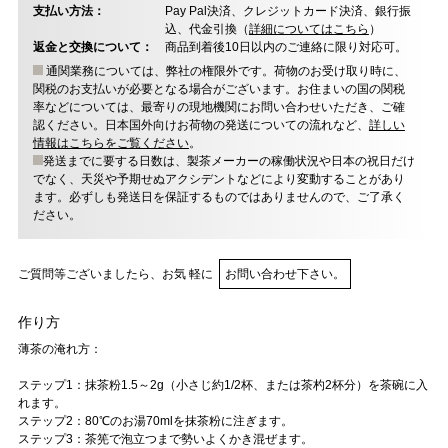
支払い方法：
Pay Pal決済、クレジットカード決済、銀行振
込、代金引換（
詳細についてはこちら
）
返金と交換について：
商品到着後10日以内のご連絡に限り対応可。
通関業務については、弊社の権限外です。荷物のお受け取り時に、
関税のお支払いが必要となる場合がございます。お住まいの国の関税
率などについては、最寄りの現地機関にお問い合わせいただき、ご確
認ください。日本国外向けお荷物の発送についての流れなど、
詳しい
情報はこちらをご覧ください
。
発送までに要する日数は、製茶メーカーの稼働状況や日本の祝日だけ
でなく、天災や予期せぬアクシデントなどにより変動することがあり
ます。必ずしも発送日を保証するものではありませんので、ご了承く
ださい。
ご質問等ございましたら、お気 軽に
お問い合わせ下さい。
作り方
薄茶の淹れ方：
ステップ1：抹茶粉1.5～2g（小さじ約1/2杯、または茶杓2杯分）を茶碗に入
れます。
ステップ2：80℃のお湯70mlを抹茶粉に注ぎます。
ステップ3：茶筅で泡立つまで勢いよくかき混ぜます。