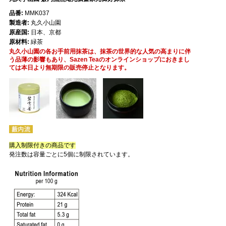
品番:
MMK037
製造者:
丸久小山園
原産国:
日本、京都
原材料:
緑茶
丸久小山園の各お手前用抹茶は、抹茶の世界的な人気の高まりに伴
う品薄の影響もあり、Sazen Teaのオンラインショップにおきまし
ては本日より無期限の販売停止となります。
購入制限付きの商品です
発注数は容量ごとに5個に制限されています。