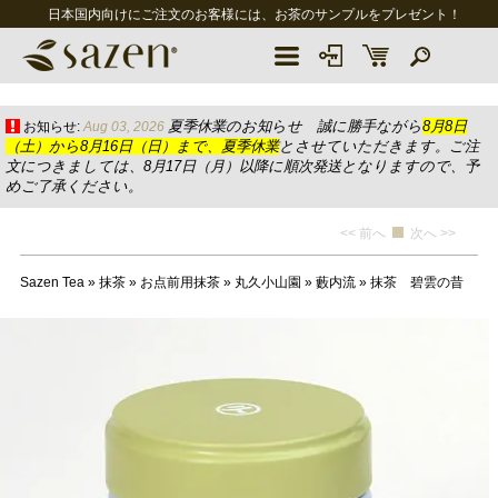
日本国内向けにご注文のお客様には、お茶のサンプルをプレゼント！
夏季休業のお知らせ 誠に勝手ながら
8月8日
お知らせ:
Aug 03, 2026
（土）から8月16日（日）まで、夏季休業
とさせていただきます。ご注
文につきましては、8月17日（月）以降に順次発送となりますので、予
めご了承ください。
<< 前へ
次へ >>
Sazen Tea
»
抹茶
»
お点前用抹茶
»
丸久小山園
»
藪内流
»
抹茶 碧雲の昔