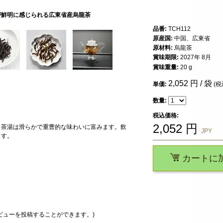
が鮮明に感じられる広東省産烏龍茶
品番:
TCH112
原産国:
中国、広東省
原材料:
烏龍茶
賞味期限:
2027年 8月
賞味重量:
20 g
2,052
円 / 袋
単価:
(税
数量:
税込価格:
2,052
円
、茶湯は滑らかで重曹的な味わいに富みます。飲
JPY
ます。
カートに
ビューを投稿することができます。)