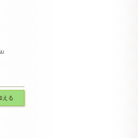
込)
加える