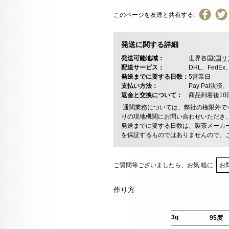
このページを友達と共有する:
発送に関する詳細
発送可能地域：
世界各国(
国リ
配送サービス：
DHL、FedE
発送までに要する日数：
5営業日
支払い方法：
Pay Pal
返金と交換について：
商品到着後1
通関業務については、弊社の権限外で
りの現地機関にお問い合わせいただき
発送までに要する日数は、製茶メーカ
を保証するものではありませんので、
ご質問等ございましたら、お気 軽に
お
作り方
3g
95度