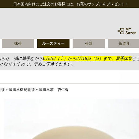
日本国内向けにご注文のお客様には、お茶のサンプルをプレゼント！
抹茶
ルースティー
茶器
茶道具
知らせ 誠に勝手ながら
8月8日（土）から8月16日（日）まで、夏季休業
と
送となりますので、予めご了承ください。
龍茶
»
鳳凰単欉烏龍茶
»
鳳凰単叢 杏仁香