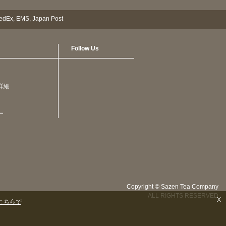
Follow Us
詳細
ー
Copyright © Sazen Tea Company
ALL RIGHTS RESERVED
X
こちらで