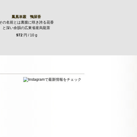
鳳凰単叢 鴨屎香
その名前とは裏腹に咲き誇る花香
と深い余韻の広東省産烏龍茶
972
円 / 10 g