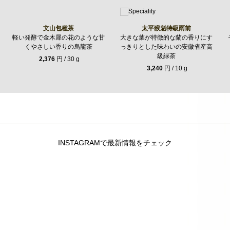
文山包種茶
太平猴魁特級雨前
軽い発酵で金木犀の花のような甘
大きな葉が特徴的な蘭の香りにす
くやさしい香りの烏龍茶
っきりとした味わいの安徽省産高
級緑茶
2,376
円 / 30 g
3,240
円 / 10 g
INSTAGRAMで最新情報をチェック