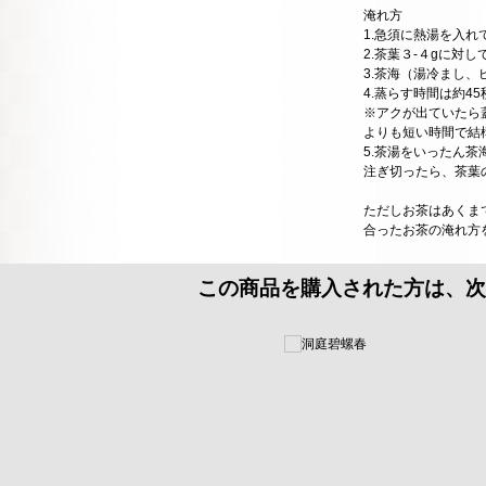
淹れ方
1.急須に熱湯を入れ
2.茶葉３-４gに対し
3.茶海（湯冷まし、
4.蒸らす時間は約4
※アクが出ていたら
よりも短い時間で結
5.茶湯をいったん
注ぎ切ったら、茶葉
ただしお茶はあくま
合ったお茶の淹れ方
この商品を購入された方は、次