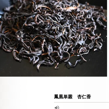
鳳凰単叢 杏仁香