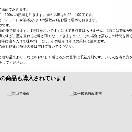
て温めておきます。
て、100ccの熱湯を注ぎます。湯の温度は約95～100度です。
ピッチャー）や茶杯(小ぶりの湯飲み)もお湯で暖めておきます。
5秒です。
蓋の淵で切ります。1煎目を注いですぐに捨てる必要はありません。2煎目は茶葉が
構ですが、煎を重ねると味が薄くなってきますので、その場合は蒸らしの時間を長
茶海等に注ぎ入れて味を均一にし、その後それぞれの茶杯に注ぎます。
の蒸れ防止に急須の蓋は空けて置いてください。
で嗜好品であり、なにをおいしく感じるかの基準は千差万別です。いろんな淹れ方
をしてください。
の商品も購入されています