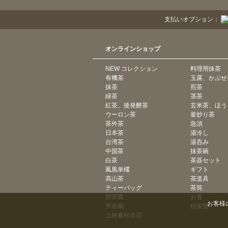
支払いオプション：
オンラインショップ
NEW コレクション
料理用抹茶
有機茶
玉露、かぶせ
抹茶
煎茶
緑茶
茎茶
紅茶、後発酵茶
玄米茶、ほう
ウーロン茶
釜炒り茶
茶外茶
急須
日本茶
湯冷し
台湾茶
湯呑み
中国茶
抹茶碗
白茶
茶器セット
鳳凰単欉
ギフト
高山茶
茶道具
ティーバッグ
茶筒
碧翠園
お香
お客様
芳香園
松栄堂
上林春松本店