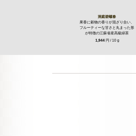
洞庭碧螺春
果香に穀物の香りが混ざり合い、
フルーティーな甘さと丸まった形
が特徴の江蘇省産高級緑茶
1,944
円 / 10 g