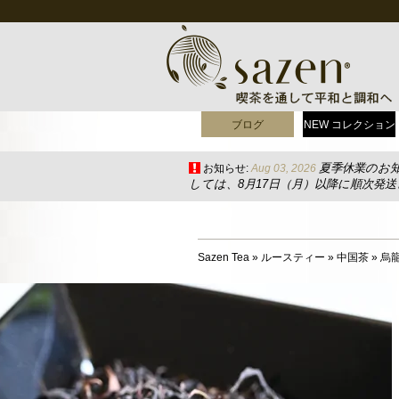
ブログ
NEW コレクション
夏季休業のお
お知らせ:
Aug 03, 2026
しては、8月17日（月）以降に順次発
Sazen Tea
»
ルースティー
»
中国茶
»
烏