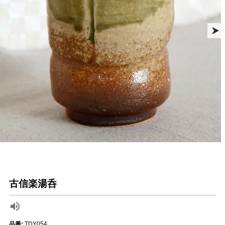
古信楽湯呑
品番:
TDY054