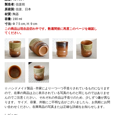
製造者:
信楽焼
原産国:
信楽、日本
材質:
陶器
容量:
190 ml
寸法:
Φ 7.5 cm, H: 9 cm
この商品は現在品切れ中です。数週間後に再度このページを確認し
てください。
☆ ハンドメイド製品 - 作家により一つ一つ手造りされているものになります
ので、在庫の商品は上に表示されている写真のものと同じものではありませ
んのでご注意ください。 それぞれの作品は手造りのため、少しずつ趣が異な
ります。 サイズ、容量、外観にご不明な点がございましたら、お気軽にお問
い合わせください。在庫商品の写真または正確な詳細をお知らせします。