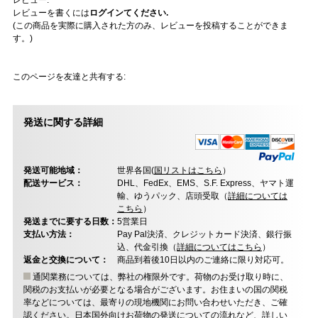
レビュー:
レビューを書くには
ログインてください.
(この商品を実際に購入された方のみ、レビューを投稿することができま
す。)
このページを友達と共有する:
発送に関する詳細
発送可能地域：
世界各国(
国リストはこちら
）
配送サービス：
DHL、FedEx、EMS、S.F. Express、ヤマト運
輸、ゆうパック、店頭受取（
詳細については
こちら
）
発送までに要する日数：
5営業日
支払い方法：
Pay Pal決済、クレジットカード決済、銀行振
込、代金引換（
詳細についてはこちら
）
返金と交換について：
商品到着後10日以内のご連絡に限り対応可。
通関業務については、弊社の権限外です。荷物のお受け取り時に、
関税のお支払いが必要となる場合がございます。お住まいの国の関税
率などについては、最寄りの現地機関にお問い合わせいただき、ご確
認ください。日本国外向けお荷物の発送についての流れなど、
詳しい