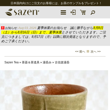
日本国内向けにご注文のお客様には、お茶のサンプルをプレゼント！
夏季休業のお知らせ 誠に勝手ながら
8月8日
お知らせ:
Aug 03, 2026
（土）から8月16日（日）まで、夏季休業
とさせていただきます。ご注
文につきましては、8月17日（月）以降に順次発送となりますので、予
めご了承ください。
<< 前へ
次へ >>
Sazen Tea
»
茶器＆茶道具
»
湯呑み
»
古信楽湯呑