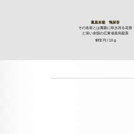
鳳凰単叢 鴨屎香
その名前とは裏腹に咲き誇る花香
と深い余韻の広東省産烏龍茶
972
円 / 10 g