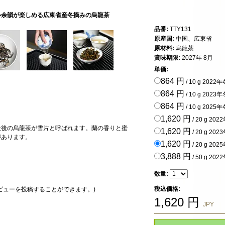
い余韻が楽しめる広東省産冬摘みの烏龍茶
品番:
TTY131
原産国:
中国、広東省
原材料:
烏龍茶
賞味期限:
2027年 8月
単価:
864 円
/ 10 g 2022
864 円
/ 10 g 2023
864 円
/ 10 g 2025
1,620 円
/ 20 g 20
最後の烏龍茶が雪片と呼ばれます。蘭の香りと蜜
1,620 円
/ 20 g 20
があります。
1,620 円
/ 20 g 20
3,888 円
/ 50 g 20
数量:
税込価格:
ビューを投稿することができます。)
1,620
円
JPY