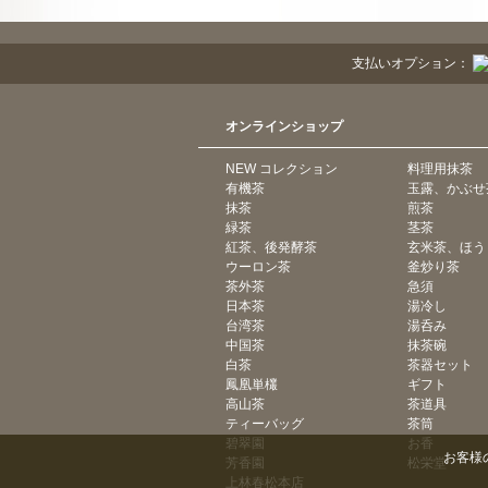
支払いオプション：
オンラインショップ
NEW コレクション
料理用抹茶
有機茶
玉露、かぶせ
抹茶
煎茶
緑茶
茎茶
紅茶、後発酵茶
玄米茶、ほう
ウーロン茶
釜炒り茶
茶外茶
急須
日本茶
湯冷し
台湾茶
湯呑み
中国茶
抹茶碗
白茶
茶器セット
鳳凰単欉
ギフト
高山茶
茶道具
ティーバッグ
茶筒
碧翠園
お香
お客様
芳香園
松栄堂
上林春松本店