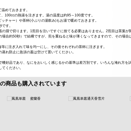
て温めておきます。
て、100ccの熱湯を注ぎます。湯の温度は約95～100度です。
ピッチャー）や茶杯(小ぶりの湯飲み)もお湯で暖めておきます。
0秒です。
蓋の淵で切ります。1煎目を注いですぐに捨てる必要はありません。2煎目は茶葉が
の場合約50秒）で結構ですが、煎を重ねると味が薄くなってきますので、その場合
茶海等に注ぎ入れて味を均一にし、その後それぞれの茶杯に注ぎます。
の蒸れ防止に急須の蓋は空けて置いてください。
で嗜好品であり、なにをおいしく感じるかの基準は差万別です。いろんな淹れ方を
してください。
の商品も購入されています