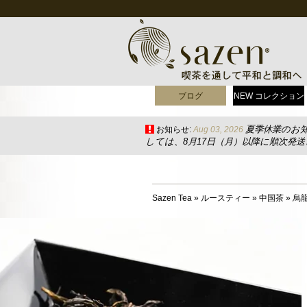
ブログ
NEW コレクション
夏季休業のお
お知らせ:
Aug 03, 2026
しては、8月17日（月）以降に順次発
Sazen Tea
»
ルースティー
»
中国茶
»
烏