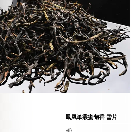
鳳凰単叢蜜蘭香 雪片