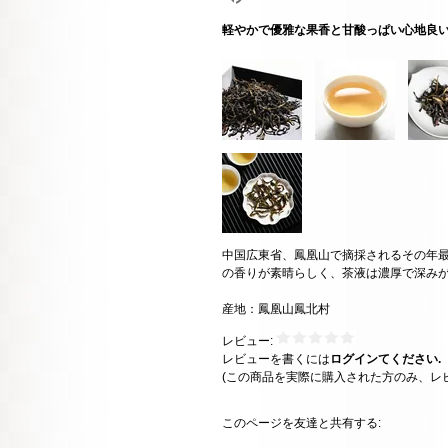
軽やかで優雅な果香と甘酸っぱい心地良
中国広東省、鳳凰山で摘採されるその年
の香りが素晴らしく、茶液は濃厚で深み
産地：鳳凰山鳳北村
レビュー:
レビューを書くには
ログインてください.
(この商品を実際に購入された方のみ、レ
このページを友達と共有する: