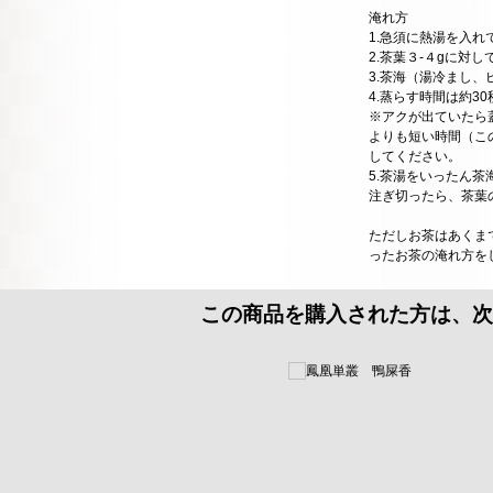
淹れ方
1.急須に熱湯を入れ
2.茶葉３-４gに対し
3.茶海（湯冷まし、
4.蒸らす時間は約3
※アクが出ていたら
よりも短い時間（こ
してください。
5.茶湯をいったん
注ぎ切ったら、茶葉
ただしお茶はあくま
ったお茶の淹れ方を
この商品を購入された方は、次