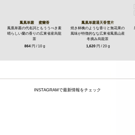
鳳凰単叢 蜜蘭香
鳳凰単叢通天香雪片
鳳凰単叢の代名詞ともううべき素
焼き林檎のような香りと無花果の
晴らしい蘭の香りの広東省産烏龍
風味が特徴的なな広東省鳳凰山産
茶
冬摘み烏龍茶
864
円 / 10 g
1,620
円 / 20 g
INSTAGRAMで最新情報をチェック