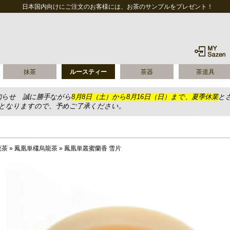
日本国内向けにご注文のお客様には、お茶のサンプルをプレゼント！
抹茶
ルースティー
茶器
茶道具
知らせ 誠に勝手ながら
8月8日（土）から8月16日（日）まで、夏季休業
と
送となりますので、予めご了承ください。
龍茶
»
鳳凰単欉烏龍茶
»
鳳凰単叢蜜蘭香 雪片