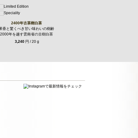
2400年古茶樹白茶
果香と驚くべき甘い味わいの樹齢
2000年を越す雲南省の古樹白茶
3,240
円 / 20 g