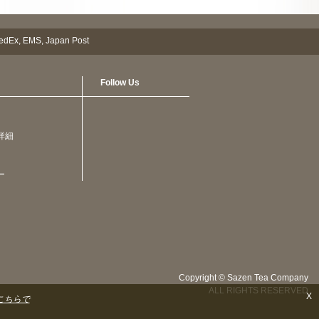
Follow Us
詳細
ー
Copyright © Sazen Tea Company
ALL RIGHTS RESERVED
X
こちらで