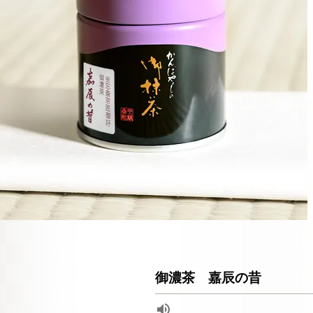
御濃茶 嘉辰の昔