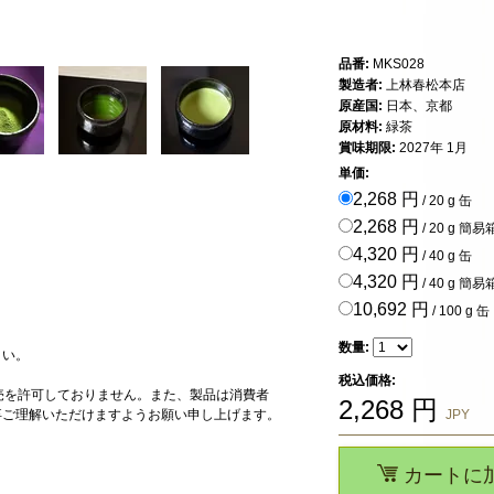
品番:
MKS028
製造者:
上林春松本店
原産国:
日本、京都
原材料:
緑茶
賞味期限:
2027年 1月
単価:
2,268 円
/ 20 g 缶
2,268 円
/ 20 g 簡易
4,320 円
/ 40 g 缶
4,320 円
/ 40 g 簡易
10,692 円
/ 100 g 缶
数量:
さい。
税込価格:
転売を許可しておりません。また、製品は消費者
2,268
円
卒ご理解いただけますようお願い申し上げます。
JPY
カートに