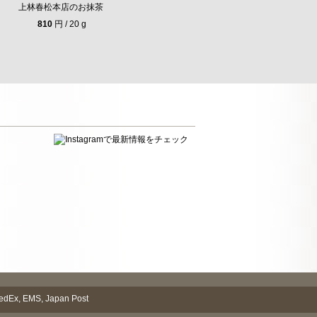
上林春松本店のお抹茶
810
円 / 20 g