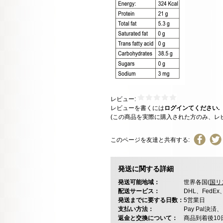
レビュー:
レビューを書くには
ログインてください.
(この商品を実際に購入された方のみ、レ
このページを友達と共有する:
発送に関する詳細
発送可能地域：
世界各国(
国リ
配送サービス：
DHL、FedE
発送までに要する日数：
5営業日
支払い方法：
Pay Pal
返金と交換について：
商品到着後1