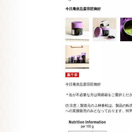
今日庵坐忘斎宗匠御好
今日庵坐忘斎宗匠御好
＊缶が不必要な方は簡易箱をご選択くだ
(!) 注意：製造元の上林春松は、製品の
への直接販売のみとなっております。何