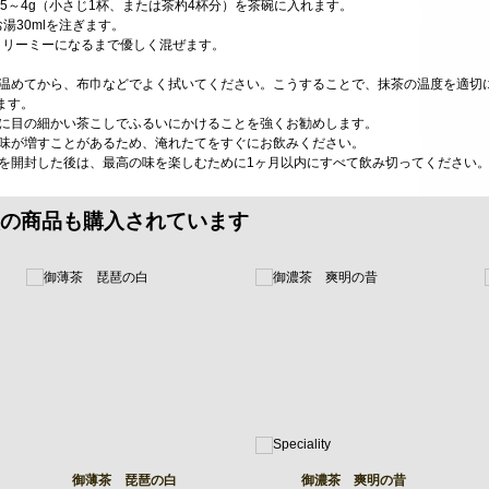
.5～4g（小さじ1杯、または茶杓4杯分）を茶碗に入れます。
湯30mlを注ぎます。
クリーミーになるまで優しく混ぜます。
で温めてから、布巾などでよく拭いてください。こうすることで、抹茶の温度を適切
ます。
前に目の細かい茶こしでふるいにかけることを強くお勧めします。
苦味が増すことがあるため、淹れたてをすぐにお飲みください。
ジを開封した後は、最高の味を楽しむために1ヶ月以内にすべて飲み切ってください
の商品も購入されています
御薄茶 琵琶の白
御濃茶 爽明の昔