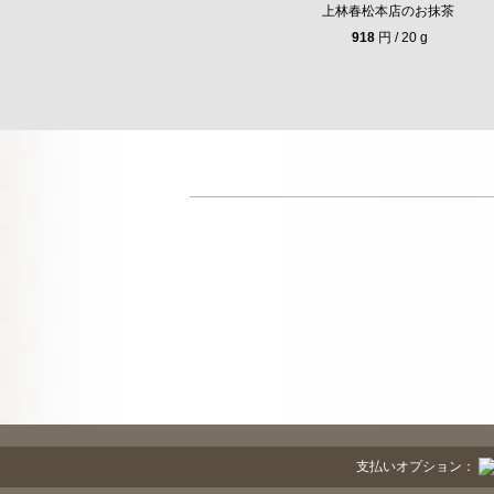
上林春松本店のお抹茶
918
円 / 20 g
支払いオプション：