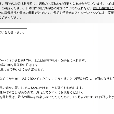
す。荷物のお受け取り時に、関税のお支払いが必要となる場合がございます。お住
、ご確認ください。日本国外向けお荷物の発送についての流れなど、
詳しい情報は
ーの稼働状況や日本の祝日だけでなく、天災や予期せぬアクシデントなどにより変
ご了承ください。
問い合わせ下さい。
.5～2g（小さじ約1/2杯、または茶杓2杯分）を茶碗に入れます。
お湯70mlを抹茶粉に注ぎます。
泡立つまで勢いよくかき混ぜます。
で温めてから布巾でよく拭いてください。こうすることで適温を保ち、抹茶の香りを
に目の細かい茶こしでふるいにかけることを強くお勧めします。
苦味が増すことがあるので、淹れたてをすぐにお飲みください。
ジを開封後は、最高の風味をお楽しみいただくために、1ヶ月以内にすべてお召し上