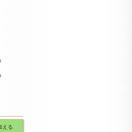
箱
箱
加える