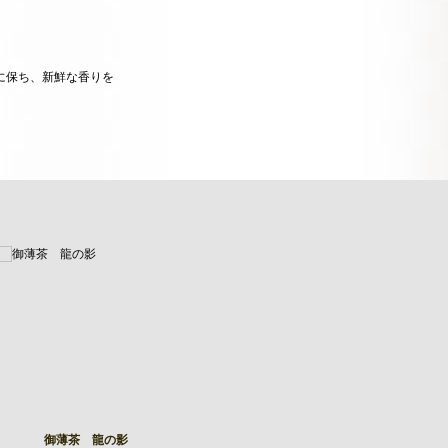
に保ち、新鮮な香りを
。
御薄茶 龍の影