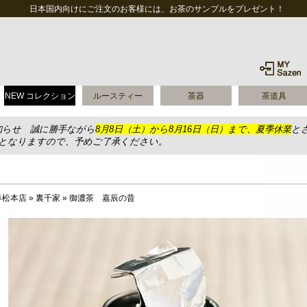
日本国内向けにご注文のお客様には、お茶のサンプルをプレゼント！
NEW コレクション
ルースティー
茶器
茶道具
知らせ 誠に勝手ながら
8月8日（土）から8月16日（日）まで、夏季休業
と
送となりますので、予めご了承ください。
春松本店
»
裏千家
»
御濃茶 嘉辰の昔