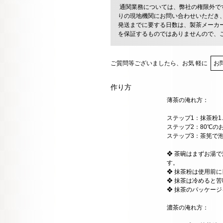
通関業務については、弊社の権限外で
りの現地機関にお問い合わせいただき
発送までに要する日数は、製茶メーカ
を保証するものではありませんので、
ご質問等ございましたら、お気 軽に
お
作り方
薄茶の淹れ方：
ステップ1：抹茶粉1
ステップ2：80℃の
ステップ3：茶筅で
❖ 茶碗はまずお湯
す。
❖ 抹茶粉は使用前
❖ 抹茶は冷めると
❖ 抹茶のパッケー
濃茶の淹れ方：