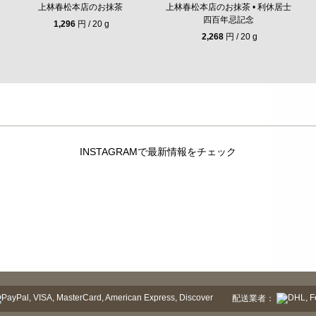
上林春松本店のお抹茶
上林春松本店のお抹茶 • 利休居士
四百年忌記念
1,296
円 / 20 g
2,268
円 / 20 g
INSTAGRAMで最新情報をチェック
配送業者：