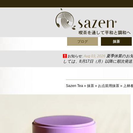
ブログ
抹茶
夏季休業のお
お知らせ:
Aug 03, 2026
しては、8月17日（月）以降に順次発
Sazen Tea
»
抹茶
»
お点前用抹茶
»
上林