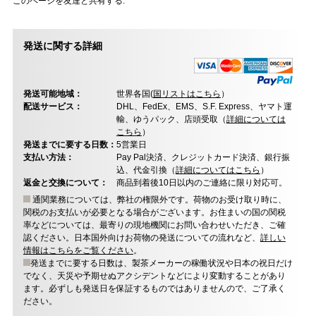
このページを友達と共有する:
発送に関する詳細
発送可能地域：
世界各国(
国リストはこちら
）
配送サービス：
DHL、FedEx、EMS、S.F. Express、ヤマト運
輸、ゆうパック、店頭受取（
詳細については
こちら
）
発送までに要する日数：
5営業日
支払い方法：
Pay Pal決済、クレジットカード決済、銀行振
込、代金引換（
詳細についてはこちら
）
返金と交換について：
商品到着後10日以内のご連絡に限り対応可。
通関業務については、弊社の権限外です。荷物のお受け取り時に、
関税のお支払いが必要となる場合がございます。お住まいの国の関税
率などについては、最寄りの現地機関にお問い合わせいただき、ご確
認ください。日本国外向けお荷物の発送についての流れなど、
詳しい
情報はこちらをご覧ください
。
発送までに要する日数は、製茶メーカーの稼働状況や日本の祝日だけ
でなく、天災や予期せぬアクシデントなどにより変動することがあり
ます。必ずしも発送日を保証するものではありませんので、ご了承く
ださい。