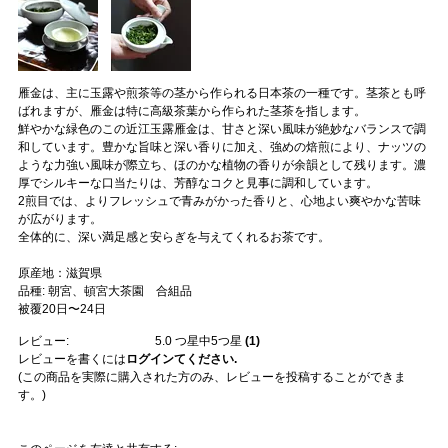
雁金は、主に玉露や煎茶等の茎から作られる日本茶の一種です。茎茶とも呼
ばれますが、雁金は特に高級茶葉から作られた茎茶を指します。
鮮やかな緑色のこの近江玉露雁金は、甘さと深い風味が絶妙なバランスで調
和しています。豊かな旨味と深い香りに加え、強めの焙煎により、ナッツの
ような力強い風味が際立ち、ほのかな植物の香りが余韻として残ります。濃
厚でシルキーな口当たりは、芳醇なコクと見事に調和しています。
2煎目では、よりフレッシュで青みがかった香りと、心地よい爽やかな苦味
が広がります。
全体的に、深い満足感と安らぎを与えてくれるお茶です。
原産地：滋賀県
品種: 朝宮、頓宮大茶園 合組品
被覆20日〜24日
レビュー:
5.0
つ星中5つ星
(
1
)
レビューを書くには
ログインてください.
(この商品を実際に購入された方のみ、レビューを投稿することができま
す。)