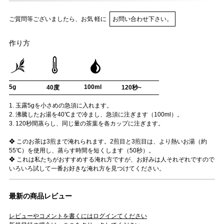
ご質問等ございましたら、お気 軽に
お問い合わせ下さい。
作り方
5g
100ml
40度
120秒~
1. 玉露5gを小さめの急須に入れます。
2. 沸騰したお湯を40℃まで冷まし、急須に注ぎます（100ml）。
3. 120秒間蒸らし、同じ量の茶葉を各カップに注ぎます。
❖ このお茶は3煎まで淹れられます。2煎目と3煎目は、より熱いお湯（約
55℃）を使用し、蒸らす時間を短くします（50秒）。
❖ これは私たちがおすすめする淹れ方ですが、お好みは人それぞれですので
いろいろ試して一番お好きな淹れ方を見つけてください。
最新の商品レビュー
レビューやコメントを書くにはログインてください