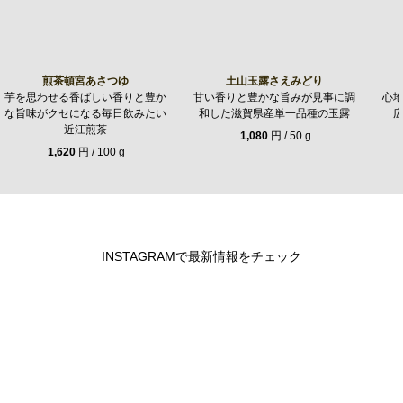
煎茶頓宮あさつゆ
土山玉露さえみどり
芋を思わせる香ばしい香りと豊か
甘い香りと豊かな旨みが見事に調
心
な旨味がクセになる毎日飲みたい
和した滋賀県産単一品種の玉露
近江煎茶
1,080
円 / 50 g
1,620
円 / 100 g
INSTAGRAMで最新情報をチェック