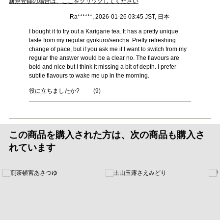
新規登録の場合は、ここをクリックしてください
Ra******, 2026-01-26 03:45 JST, 日本
I bought it to try out a Karigane tea. It has a pretty unique
taste from my regular gyokuro/sencha. Pretty refreshing
change of pace, but if you ask me if I want to switch from my
regular the answer would be a clear no. The flavours are
bold and nice but I think it missing a bit of depth. I prefer
subtle flavours to wake me up in the morning.
役に立ちましたか?
(
9
)
この商品を購入された方は、次の商品も購入さ
れています