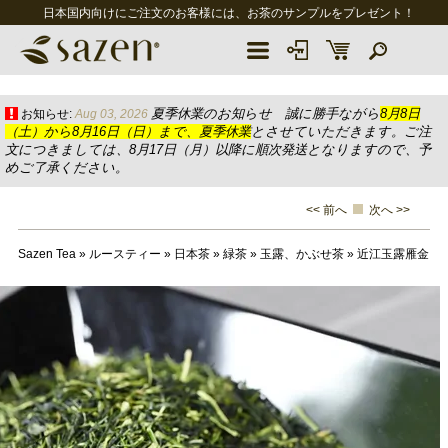
日本国内向けにご注文のお客様には、お茶のサンプルをプレゼント！
夏季休業のお知らせ 誠に勝手ながら
8月8日
お知らせ:
Aug 03, 2026
（土）から8月16日（日）まで、夏季休業
とさせていただきます。ご注
文につきましては、8月17日（月）以降に順次発送となりますので、予
めご了承ください。
<< 前へ
次へ >>
Sazen Tea
»
ルースティー
»
日本茶
»
緑茶
»
玉露、かぶせ茶
»
近江玉露雁金