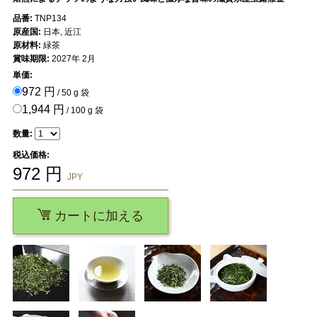
品番:
TNP134
原産国:
日本, 近江
原材料:
緑茶
賞味期限:
2027年 2月
単価:
972 円
/ 50 g 袋
1,944 円
/ 100 g 袋
数量:
税込価格:
972
円
JPY
カートに加える