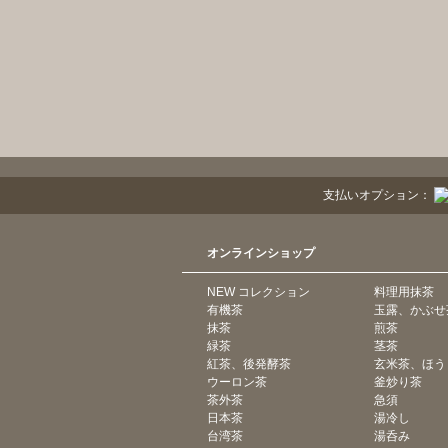
支払いオプション：
オンラインショップ
NEW コレクション
料理用抹茶
有機茶
玉露、かぶせ
抹茶
煎茶
緑茶
茎茶
紅茶、後発酵茶
玄米茶、ほう
ウーロン茶
釜炒り茶
茶外茶
急須
日本茶
湯冷し
台湾茶
湯呑み