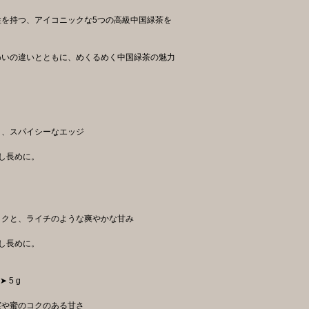
を持つ、アイコニックな5つの高級中国緑茶を
わいの違いとともに、めくるめく中国緑茶の魅力
と、スパイシーなエッジ
し長めに。
コクと、ライチのような爽やかな甘み
し長めに。
➤ 5 g
実や蜜のコクのある甘さ