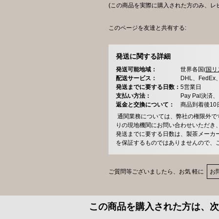
(この商品を実際に購入された方のみ、レ
このページを友達と共有する:
発送に関する詳細
発送可能地域：
世界各国(
国リ
配送サービス：
DHL、FedE
発送までに要する日数：
5営業日
支払い方法：
Pay Pal
返金と交換について：
商品到着後1
通関業務については、弊社の権限外で
りの現地機関にお問い合わせいただき
発送までに要する日数は、製茶メーカ
を保証するものではありませんので、
ご質問等ございましたら、お気 軽に
お
この商品を購入された方は、次