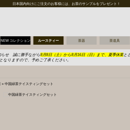
日本国内向けにご注文のお客様には、お茶のサンプルをプレゼント！
NEW コレクション
ルースティー
茶器
茶道具
知らせ 誠に勝手ながら
8月8日（土）から8月16日（日）まで、夏季休業
と
送となりますので、予めご了承ください。
茶
»
中国緑茶テイスティングセット