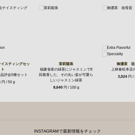
テイスティングセッ
茉莉龍珠
御濃茶 祖
ト
福建省産の緑茶にジャスミンで8
上林春松本店
茶品評会5種セット
回着香した、その丸い姿が可愛ら
3,024
円 / 
しいジャスミン緑茶
4
円 / 50 g
8,640
円 / 100 g
INSTAGRAMで最新情報をチェック