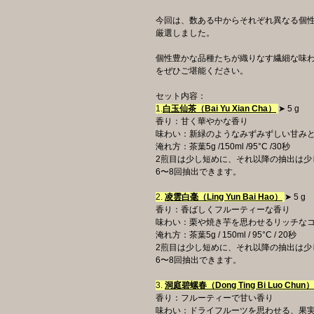
今回は、数ある中からそれぞれ異なる個性
厳選しました。
個性豊かな品種たちが織りなす繊細な味
をぜひご堪能ください。
セット内容：
1.
白玉仙茶（Bai Yu Xian Cha）
➤ 5 g
香り：甘く華やかな香り
味わい：新緑のようなみずみずしい甘み
淹れ方：茶葉5g /150ml /95°C /30秒
2煎目は少し短めに、それ以降の抽出は少
6〜8回抽出できます。
2.
凌雲白毫（Ling Yun Bai Hao）
➤ 5 g
香り：香ばしくフルーティーな香り
味わい：栗や焼き芋を思わせるリッチな
淹れ方：茶葉5g / 150ml / 95°C / 20秒
2煎目は少し短めに、それ以降の抽出は少
6〜8回抽出できます。
3.
洞庭碧螺春（Dong Ting Bi Luo Chun）
香り：フルーティーで甘い香り
味わい：ドライフルーツを思わせる、果