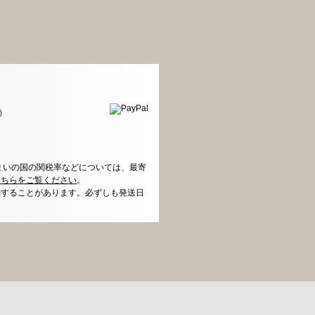
）
まいの国の関税率などについては、最寄
こちらをご覧ください
。
動することがあります。必ずしも発送日