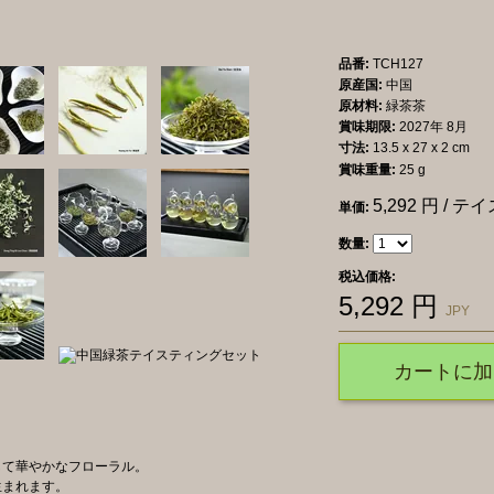
品番:
TCH127
原産国:
中国
原材料:
緑茶茶
賞味期限:
2027年 8月
寸法:
13.5 x 27 x 2 cm
賞味重量:
25 g
5,292
円 / テ
単価:
数量:
税込価格:
5,292
円
JPY
カートに加
して華やかなフローラル。
生まれます。