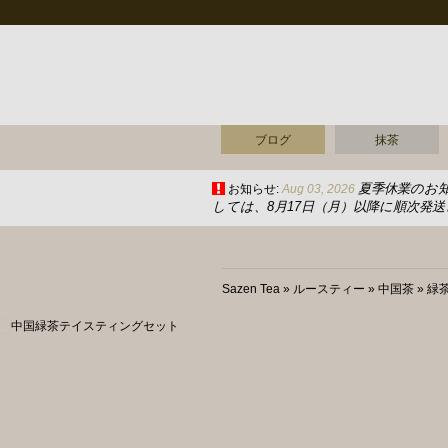
ブログ
抹茶
夏季休業のお
お知らせ:
Aug 03, 2026
しては、8月17日（月）以降に順次発
Sazen Tea
»
ルースティー
»
中国茶
»
緑