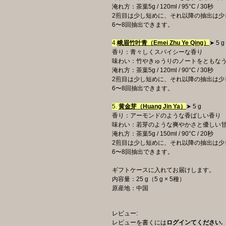
淹れ方：茶葉5g / 120ml / 95°C / 30秒
2煎目は少し短めに、それ以降の抽出は少
6〜8回抽出できます。
4.
峨眉竹叶青（Emei Zhu Ye Qing）
➤ 5 g
香り：青々しくスパイシーな香り
味わい：竹やきゅうりのノートをともな
淹れ方：茶葉5g / 120ml / 90°C / 30秒
2煎目は少し短めに、それ以降の抽出は少
6〜8回抽出できます。
5.
黄金芽（Huang Jin Ya）
➤ 5 g
香り：アーモンドのような香ばしい香り
味わい：若芽のような爽やかさと優しい
淹れ方：茶葉5g / 150ml / 90°C / 20秒
2煎目は少し短めに、それ以降の抽出は少
6〜8回抽出できます。
ギフトケースに入れてお届けします。
内容量：25 g（5 g × 5種）
原産地：中国
レビュー:
レビューを書くには
ログインてください.