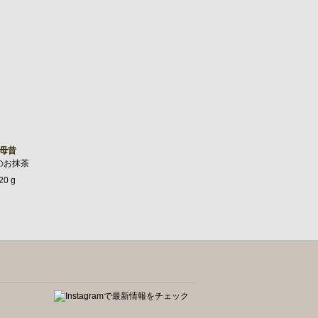
母昔
のお抹茶
20 g