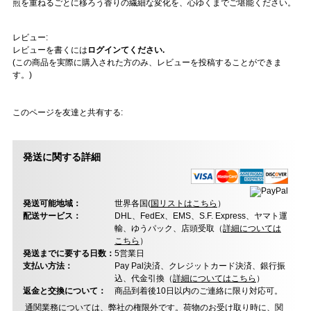
煎を重ねるごとに移ろう香りの繊細な変化を、心ゆくまでご堪能ください。
レビュー:
レビューを書くには
ログインてください.
(この商品を実際に購入された方のみ、レビューを投稿することができま
す。)
このページを友達と共有する:
発送に関する詳細
発送可能地域：
世界各国(
国リストはこちら
）
配送サービス：
DHL、FedEx、EMS、S.F. Express、ヤマト運
輸、ゆうパック、店頭受取（
詳細については
こちら
）
発送までに要する日数：
5営業日
支払い方法：
Pay Pal決済、クレジットカード決済、銀行振
込、代金引換（
詳細についてはこちら
）
返金と交換について：
商品到着後10日以内のご連絡に限り対応可。
通関業務については、弊社の権限外です。荷物のお受け取り時に、関