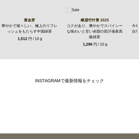
黄金芽
峨眉竹叶青 2025
華やかで瑞々しい、極上のリフレ
コクがあり、爽やかでスパイシー
今
ッシュをもたらす中国緑茶
な味わいと甘い余韻の四川省産高
台
級緑茶
1,512
円 / 10 g
1,296
円 / 10 g
INSTAGRAMで最新情報をチェック