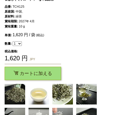
品番:
TCH125
原産国:
中国、
原材料:
緑茶
賞味期限:
2027年 4月
賞味重量:
10 g
1,620
円 / 袋
単価:
(税込)
数量:
税込価格:
1,620
円
JPY
カートに加える