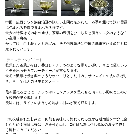
中国・広西チワン族自治区の険しい山間に拓かれた、四季を通じて深い雲霧
に包まれる茶園で育まれる名茶です。
最大の特徴はその名の通り、茶葉の裏側をびっしりと覆うシルクのような白
い産毛（白毫）。
かつては「白毛茶」とも呼ばれ、その伝統製法は中国の無形文化遺産にも指
定されています。
▪️テイスティングノート
乾燥した茶葉からは、香ばしくナッツのような香りが漂い、そこに優しいラ
イチを思わせるフルーティーさが重なります。
最初の数煎は焼き栗のようなホッコリとした甘み、サツマイモの皮の香ばし
さ、そしてほんのり生姜のノート。
煎を重ねるごとに、ナッツやレモングラスを思わせる清々しい風味とほのか
な酸味が姿を現します。
後味には、ライチのような心地よい甘みが長く残ります。
その洗練された甘みと、何煎も美味しく淹れられる豊かな耐泡性を十分に楽
しむため１煎目は香ばしさを引き出し、2煎目以降は少し低めの温度で優し
く淹れてみてください。