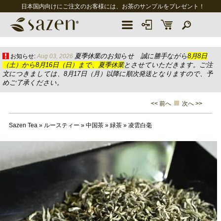
日本国内向けにご注文のお客様には、お茶のサンプルをプレゼント！
夏季休業のお知らせ 誠に勝手ながら
8月8日
お知らせ:
Aug 03, 2026
（土）から8月16日（日）まで、夏季休業
とさせていただきます。ご注
文につきましては、8月17日（月）以降に順次発送となりますので、予
めご了承ください。
<< 前へ
次へ >>
Sazen Tea
»
ルースティー
»
中国茶
»
緑茶
»
凌雲白毫