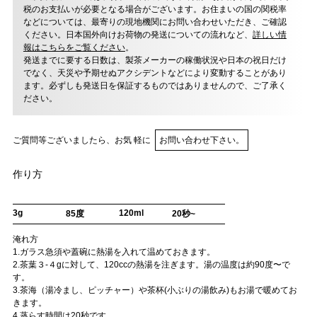
税のお支払いが必要となる場合がございます。お住まいの国の関税率
などについては、最寄りの現地機関にお問い合わせいただき、ご確認
ください。日本国外向けお荷物の発送についての流れなど、
詳しい情
報はこちらをご覧ください
。
発送までに要する日数は、製茶メーカーの稼働状況や日本の祝日だけ
でなく、天災や予期せぬアクシデントなどにより変動することがあり
ます。必ずしも発送日を保証するものではありませんので、ご了承く
ださい。
ご質問等ございましたら、お気 軽に
お問い合わせ下さい。
作り方
3g
120ml
85度
20秒~
淹れ方
1.ガラス急須や蓋碗に熱湯を入れて温めておきます。
2.茶葉３-４gに対して、120ccの熱湯を注ぎます。湯の温度は約90度〜で
す。
3.茶海（湯冷まし、ピッチャー）や茶杯(小ぶりの湯飲み)もお湯で暖めてお
きます。
4.蒸らす時間は20秒です。