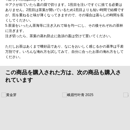
※アクが出ていたら蓋の淵で切ります。1煎目を注いですぐに捨てる必要は
ありません。2煎目は茶葉が開いているため1煎目よりも短い時間で結構です
が、煎を重ねると味が薄くなってきますので、その場合は蒸らしの時間を長
くしてください。
5.茶湯をいったん茶海等に注ぎ入れて味を均一にし、その後それぞれの茶杯
に注ぎます。
注ぎ切ったら、茶葉の蒸れ防止に急須の蓋は空けて置いてください。
ただしお茶はあくまで嗜好品であり、なにをおいしく感じるかの基準は千差
万別です。いろんな淹れ方を試してみて、自分に合ったお茶の淹れ方をして
ください。
この商品を購入された方は、次の商品も購入さ
れています