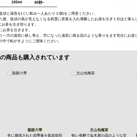
100ml
40秒~
い急須と湯呑を(ぐい飲み一人あたり２個)をご用意ください。
暖めた後、急須の底が見えなくなる程度に茶葉を入れ沸騰したお湯を注ぎ１分ほど蒸ら
ー)にお茶を注ぎ切ります。
方にお茶を注ぎます。
、もう一方の湯呑に移し替え、空になった湯呑に残る花のような香りをまず充分にお楽
口の中で転がすようにご賞味ください。
の商品も購入されています
龍眼六季
文山包種茶
冬に摘採された四季春を龍岩焙煎
軽い発酵で金木犀の花のような甘