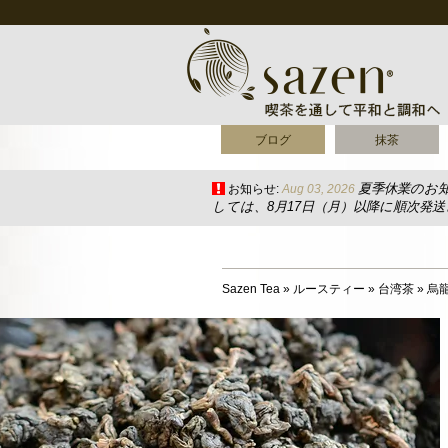
ブログ
抹茶
夏季休業のお
お知らせ:
Aug 03, 2026
しては、8月17日（月）以降に順次発
Sazen Tea
»
ルースティー
»
台湾茶
»
烏