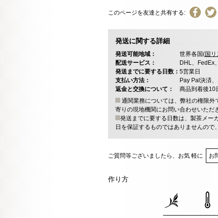
このページを友達と共有する:
発送に関する詳細
発送可能地域：
世界各国(
国リ
配送サービス：
DHL、FedE
発送までに要する日数：
5営業日
支払い方法：
Pay Pal
返金と交換について：
商品到着後1
通関業務については、弊社の権限外
寄りの現地機関にお問い合わせいただ
発送までに要する日数は、製茶メー
日を保証するものではありませんので
ご質問等ございましたら、お気 軽に
お
作り方