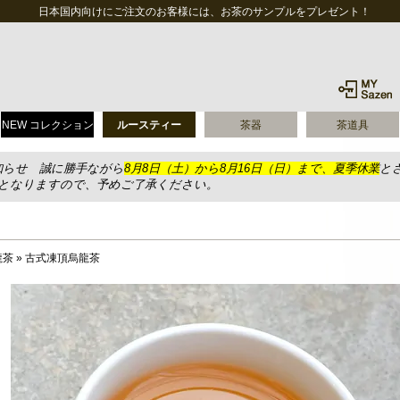
日本国内向けにご注文のお客様には、お茶のサンプルをプレゼント！
NEW コレクション
ルースティー
茶器
茶道具
知らせ 誠に勝手ながら
8月8日（土）から8月16日（日）まで、夏季休業
と
送となりますので、予めご了承ください。
龍茶
»
古式凍頂烏龍茶