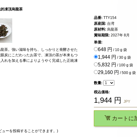
統的凍頂烏龍茶
品番:
TTY154
原産国:
台湾
原材料:
烏龍茶
賞味期限:
2027年 8月
単価:
648 円
烏龍茶。強い滋味を持ち、しっかりと発酵させた
/ 10 g 袋
龍眼炭にこだわったお茶で、凍頂の茶が本来もつ
1,944 円
/ 30 g 袋
火入れを加える事によりようやく完成した正統凍
5,832 円
/ 100 g 袋
29,160 円
/ 500 g 袋
数量:
税込価格:
1,944
円
JPY
カートに
ビューを投稿することができます。)