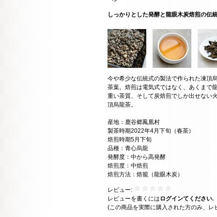
しっかりとした発酵と龍眼木炭焙煎の伝
今や希少な伝統式の製法で作られた凍頂
茶葉。焙煎は電気式ではなく、あくまで
重い茶質、そして炭焙煎でしか出せない
頂烏龍茶。
産地：鹿谷郷鳳凰村
製茶時期2022年4月下旬（春茶）
焙煎時期5月下旬
品種：青心烏龍
発酵度：中から高発酵
焙煎度：中焙煎
焙煎方法：焙籠（龍眼木炭）
レビュー:
レビューを書くには
ログインてください.
(この商品を実際に購入された方のみ、レ