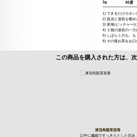
3g
95度
1) できるだけ小さ
2) 急須と湯呑を
3) 茶海(ピッチャ
4) ２個の湯呑の一
5) しばらくのち
6) その後お茶をお
この商品を購入された方は、次
凍頂烏龍茶迎香
口中に繊細ですっきりとした甘み