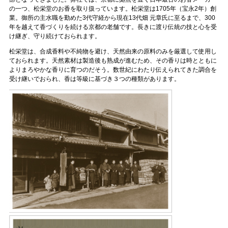
の一つ、松栄堂のお香を取り扱っています。松栄堂は1705年（宝永2年）創
業。御所の主水職を勤めた3代守経から現在13代畑 元章氏に至るまで、300
年を越えて香づくりを続ける京都の老舗です。長きに渡り伝統の技と心を受
け継ぎ、守り続けておられます。
松栄堂は、合成香料や不純物を避け、天然由来の原料のみを厳選して使用し
ておられます。天然素材は製造後も熟成が進むため、その香りは時とともに
よりまろやかな香りに育つのだそう。数世紀にわたり伝えられてきた調合を
受け継いでおられ、香は等級に基づき３つの種類があります。