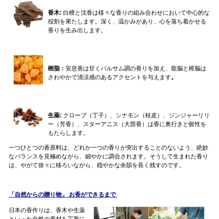
香木:
白檀と沈香は様々な香りの組み合わせにおいて中心的な
役割を果たします。深く、温かみがあり、心を落ち着かせる
香りを生み出します。
樹脂：
安息香は甘くバルサム調の香りを加え、龍脳と樟脳は
さわやかで清涼感のあるアクセントを与えます
。
生薬:
クローブ（丁子）、シナモン（桂皮）、ジンジャーリリ
ー（芳香）、スターアニス（大茴香）は香に奥行きと個性を
もたらします。
一つひとつの香原料は、どれか一つの香りが突出することのないよう、絶妙
なバランスを見極めながら、細やかに調合されます。そうして生まれた香り
は、やがて徐々に移ろいながら、穏やかな余韻を長く残すのです。
「自然からの贈り物」 お香ができるまで
日本の香作りは、香木や生薬