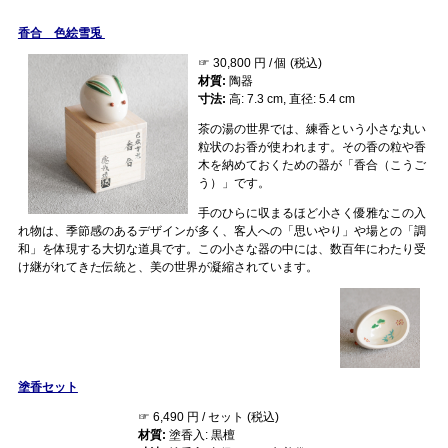
香合 色絵雪兎
☞ 30,800 円 / 個 (税込)
材質:
陶器
寸法:
高: 7.3 cm, 直径: 5.4 cm
茶の湯の世界では、練香という小さな丸い
粒状のお香が使われます。その香の粒や香
木を納めておくための器が「香合（こうご
う）」です。
手のひらに収まるほど小さく優雅なこの入
れ物は、季節感のあるデザインが多く、客人への「思いやり」や場との「調
和」を体現する大切な道具です。この小さな器の中には、数百年にわたり受
け継がれてきた伝統と、美の世界が凝縮されています。
塗香セット
☞ 6,490 円 / セット (税込)
材質:
塗香入: 黒檀