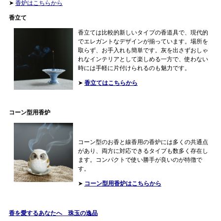
➤
香炉はこちらから
香立て
香立ては比較的新しいタイプの香道具で、現代的
でエレガントなデザインが揃っています。場所を
取らず、お手入れも簡単です。灰を出さずおしゃ
れなインテリアとして楽しめる一方で、使わない
時には手軽に片付けられるのも魅力です。
➤
香立てはこちらから
コーン型用香炉
コーン型のお香と線香用の香炉には多くの共通点
があり、両方に対応できるタイプも数多く存在し
ます。コンパクトで使い勝手が良いのが特徴で
す。
➤
コーン型用香炉はこちらから
香を愛するあなたへ 珠玉の逸品