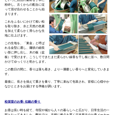
といった自然の素材を丁寧に
粉砕し、古くからの配合に従
って混ぜ合わせることから始
まります。
これをふるいにかけて粗い粒
を取り除き、水と天然の色素
を加えて柔らかく滑らかな生
地に仕上げます。
この生地を、「巣金」と呼ば
れる金型に通し、麺状の細長
い形に押し出し、木の板（盆
板）で受けます。こうしてできたまだ柔らかい線香を干し板に並べ、数日間
かけてゆっくりと乾かします。
この数日の間に、香りは落ち着き、より一層優しい香りへと変化していきま
す。
最後に、長さを揃えて重さを量り、丁寧に束ねて包装され、皆様に心穏やか
なひとときをお届けする準備が調います。
松栄堂のお香: 伝統の香り
お香は長い時を経て、寺院や城から人々の暮らしへと広がり、日常生活の一
部となってきました。弊社では、京都に拠点を置く日本最古のお香メーカー