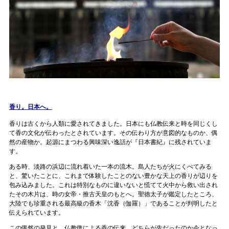
香り。日本へ。
香りは古くから人類に愛されてきました。日本にも仏教伝来と時を同じくし
て香の文化が伝わったとされています。その伝わり方が意図的なものか、偶
然の産物か。起源にまつわる興味深い逸話が『日本書紀』に残されていま
す。
ある時、淡路の浜辺に流れ着いた一本の流木。島人たちが火にくべてみる
と、驚いたことに、これまで体験したことのない豊かな天上の香りが辺りを
包み込みました。これは特別なものに違いないと慌てて火中から救い出され
たその木片は、時の女帝・推古天皇のもとへ。聖徳太子が鑑定したところ、
大陸でも珍重される最高級の香木「沈香（伽羅）」であることが判明したと
伝えられています。
この偶然の発見と、仏教僧による香の伝来。どちらが先だったのか今となっ