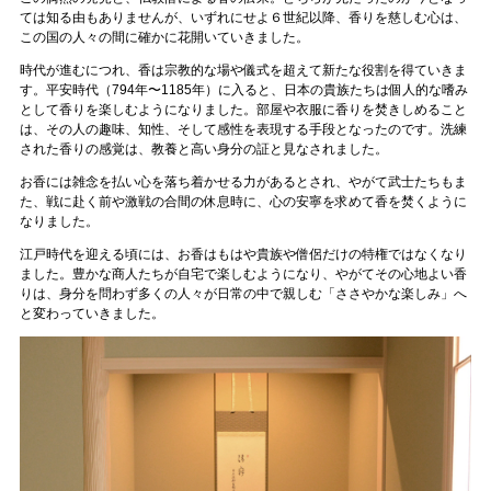
ては知る由もありませんが、いずれにせよ６世紀以降、香りを慈しむ心は、
この国の人々の間に確かに花開いていきました。
時代が進むにつれ、香は宗教的な場や儀式を超えて新たな役割を得ていきま
す。平安時代（794年〜1185年）に入ると、日本の貴族たちは個人的な嗜み
として香りを楽しむようになりました。部屋や衣服に香りを焚きしめること
は、その人の趣味、知性、そして感性を表現する手段となったのです。洗練
された香りの感覚は、教養と高い身分の証と見なされました。
お香には雑念を払い心を落ち着かせる力があるとされ、やがて武士たちもま
た、戦に赴く前や激戦の合間の休息時に、心の安寧を求めて香を焚くように
なりました。
江戸時代を迎える頃には、お香はもはや貴族や僧侶だけの特権ではなくなり
ました。豊かな商人たちが自宅で楽しむようになり、やがてその心地よい香
りは、身分を問わず多くの人々が日常の中で親しむ「ささやかな楽しみ」へ
と変わっていきました。