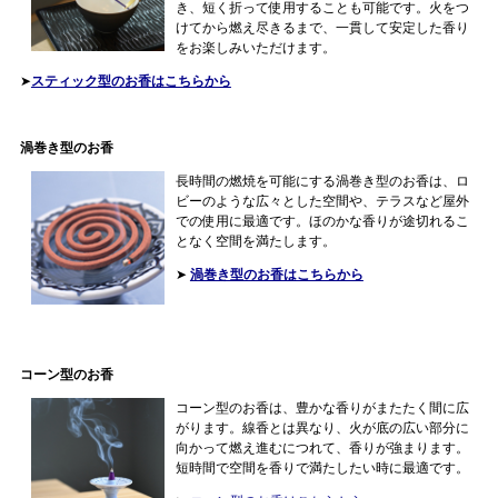
き、短く折って使用することも可能です。火をつ
けてから燃え尽きるまで、一貫して安定した香り
をお楽しみいただけます。
➤
スティック型のお香はこちらから
渦巻き型のお香
長時間の燃焼を可能にする渦巻き型のお香は、ロ
ビーのような広々とした空間や、テラスなど屋外
での使用に最適です。ほのかな香りが途切れるこ
となく空間を満たします。
➤
渦巻き型のお香はこちらから
コーン型のお香
コーン型のお香は、豊かな香りがまたたく間に広
がります。線香とは異なり、火が底の広い部分に
向かって燃え進むにつれて、香りが強まります。
短時間で空間を香りで満たしたい時に最適です。