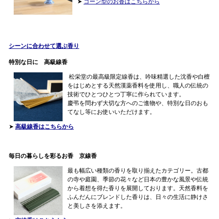
➤
コーン型のお香はこちらから
シーンに合わせて選ぶ香り
特別な日に 高級線香
松栄堂の最高級限定線香は、吟味精選した沈香や白檀
をはじめとする天然漢薬香料を使用し、職人の伝統の
技術でひとつひとつ丁寧に作られています。
慶弔を問わず大切な方へのご進物や、特別な日のおも
てなし等にお使いいただけます。
➤
高級線香はこちらから
毎日の暮らしを彩るお香 京線香
最も幅広い種類の香りを取り揃えたカテゴリー。古都
の寺や庭園、季節の花々など日本の豊かな風景や伝統
から着想を得た香りを展開しております。天然香料を
ふんだんにブレンドした香りは、日々の生活に静けさ
と美しさを添えます。