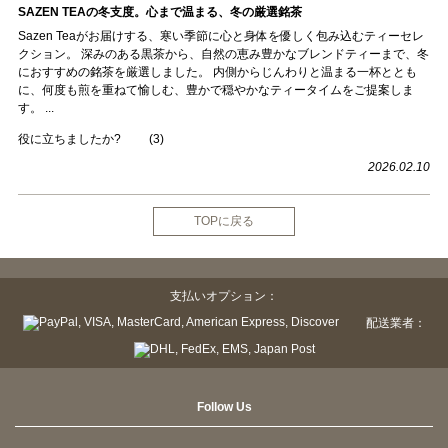
SAZEN TEAの冬支度。心まで温まる、冬の厳選銘茶
Sazen Teaがお届けする、寒い季節に心と身体を優しく包み込むティーセレ
クション。 深みのある黒茶から、自然の恵み豊かなブレンドティーまで、冬
におすすめの銘茶を厳選しました。 内側からじんわりと温まる一杯ととも
に、何度も煎を重ねて愉しむ、豊かで穏やかなティータイムをご提案しま
す。 ...
役に立ちましたか?
(
3
)
2026.02.10
TOPに戻る
支払いオプション：
配送業者：
Follow Us