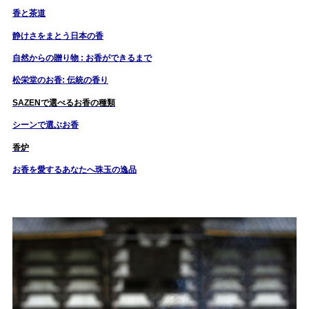
香と茶道
静けさをまとう日本の香
自然からの贈り物 : お香ができるまで
松栄堂のお香: 伝統の香り
SAZENで選べるお香の種類
シーンで選ぶお香
香炉
お香を愛するあなたへ珠玉の逸品