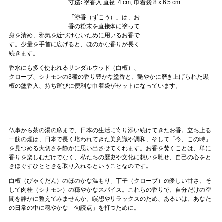
寸法:
塗香入 直径: 4 cm, 巾着袋 8 x 6.5 cm
「
塗香（ずこう）」は、お
香の粉末を直接体に塗って
身を清め、邪気を近づけないために用いるお香で
す。少量を手首に広げると、ほのかな香りが長く
続きます。
香水にも多く使われるサンダルウッド（白檀）、
クローブ、シナモンの3種の香り豊かな塗香と、艶やかに磨き上げられた黒
檀の塗香入、持ち運びに便利な巾着袋がセットになっています。
仏事から茶の湯の席まで、日本の生活に寄り添い続けてきたお香。立ち上る
一筋の煙は、日本で長く培われてきた美意識や調和、そして「今、この時」
を見つめる大切さを静かに思い出させてくれます。お香を焚くことは、単に
香りを楽しむだけでなく、私たちの歴史や文化に想いを馳せ、自己の心をと
きほぐすひとときを取り入れるということなのです。
白檀（びゃくだん）のほのかな温もり、丁子（クローブ）の優しい甘さ、そ
して肉桂（シナモン）の穏やかなスパイス。これらの香りで、自分だけの空
間を静かに整えてみませんか。瞑想やリラックスのため、あるいは、あなた
の日常の中に穏やかな「句読点」を打つために。