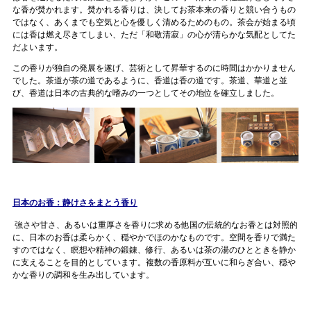
な香が焚かれます。焚かれる香りは、決してお茶本来の香りと競い合うもの
ではなく、あくまでも空気と心を優しく清めるためのもの。茶会が始まる頃
には香は燃え尽きてしまい、ただ「和敬清寂」の心が清らかな気配としてた
だよいます。
この香りが独自の発展を遂げ、芸術として昇華するのに時間はかかりません
でした。茶道が茶の道であるように、香道は香の道です。茶道、華道と並
び、香道は日本の古典的な嗜みの一つとしてその地位を確立しました。
日本のお香：静けさをまとう香り
強さや甘さ、あるいは重厚さを香りに求める他国の伝統的なお香とは対照的
に、日本のお香は柔らかく、穏やかでほのかなものです。空間を香りで満た
すのではなく、瞑想や精神の鍛錬、修行、あるいは茶の湯のひとときを静か
に支えることを目的としています。複数の香原料が互いに和らぎ合い、穏や
かな香りの調和を生み出しています。