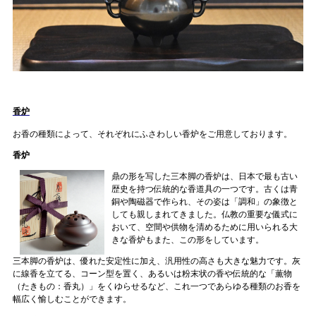
香炉
お香の種類によって、それぞれにふさわしい香炉をご用意しております。
香炉
鼎の形を写した三本脚の香炉は、日本で最も古い
歴史を持つ伝統的な香道具の一つです。古くは青
銅や陶磁器で作られ、その姿は「調和」の象徴と
しても親しまれてきました。仏教の重要な儀式に
おいて、空間や供物を清めるために用いられる大
きな香炉もまた、この形をしています。
三本脚の香炉は、優れた安定性に加え、汎用性の高さも大きな魅力です。灰
に線香を立てる、コーン型を置く、あるいは粉末状の香や伝統的な「薫物
（たきもの：香丸）」をくゆらせるなど、これ一つであらゆる種類のお香を
幅広く愉しむことができます。