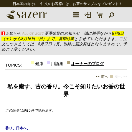
日本国内向けにご注文のお客様には、お茶のサンプルをプレゼント！
夏季休業のお知らせ 誠に勝手ながら
8月8日
お知らせ:
Aug 03, 2026
（土）から8月16日（日）まで、夏季休業
とさせていただきます。ご注
文につきましては、8月17日（月）以降に順次発送となりますので、予
めご了承ください。
健康
用語集
オーナーのブログ
TOPICS:
<< 前へ
次へ >>
私を癒す、古の香り。今こそ知りたいお香の世
界
この記事は約15分で読めます。
香り。日本へ。