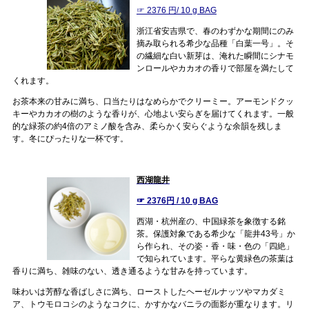
☞ 2376 円/ 10 g BAG
浙江省安吉県で、春のわずかな期間にのみ
摘み取られる希少な品種「白葉一号」。そ
の繊細な白い新芽は、淹れた瞬間にシナモ
ンロールやカカオの香りで部屋を満たして
くれます。
お茶本来の甘みに満ち、口当たりはなめらかでクリーミー。アーモンドクッ
キーやカカオの樹のような香りが、心地よい安らぎを届けてくれます。一般
的な緑茶の約4倍のアミノ酸を含み、柔らかく安らぐような余韻を残しま
す。冬にぴったりな一杯です。
西湖龍井
☞ 2376円 / 10 g BAG
西湖・杭州産の、中国緑茶を象徴する銘
茶。保護対象である希少な「龍井43号」か
ら作られ、その姿・香・味・色の「四絶」
で知られています。平らな黄緑色の茶葉は
香りに満ち、雑味のない、透き通るような甘みを持っています。
味わいは芳醇な香ばしさに満ち、ローストしたヘーゼルナッツやマカダミ
ア、トウモロコシのようなコクに、かすかなバニラの面影が重なります。リ