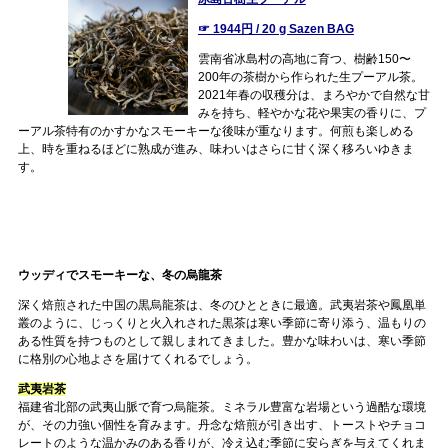
☞ 1944円 / 20 g Sazen BAG
雲南省冰島村の高地に育つ、樹齢150〜
200年の茶樹から作られた生プーアル茶。
2021年春の収穫分は、まろやかで自然な甘
みを持ち、軽やかな花や果実の香りに、プ
ーアル茶特有のかすかなスモーキーな後味が重なります。何煎も楽しめる
上、時を重ねるほどに熟成が進み、味わいはさらに甘く深く移ろいゆきま
す。
ウッディでスモーキーな、冬の烏龍茶
深く焙煎された中国の黒烏龍茶は、冬のひとときに最適。武夷岩茶や鳳凰単
叢のように、じっくりと火入れされた黒茶は寒い季節に寄り添う、温もりの
ある性質を持つものとして親しまれてきました。豊かな味わいは、寒い季節
に格別の心地よさを届けてくれるでしょう。
武夷岩茶
福建省北部の武夷山脈で育つ烏龍茶。ミネラル豊富な岩場という過酷な環境
が、その力強い個性を育みます。丹念な焙煎が引き出す、トーストやチョコ
レートのような温かみのある香りが、冷え込む季節に安らぎを与えてくれま