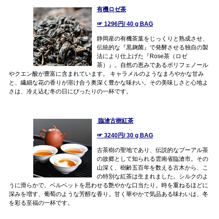
有機ロゼ茶
☞ 1296円/ 40 g BAG
静岡産の有機茶葉をじっくりと熟成させ、
伝統的な『黒麹菌』で発酵させる独自の製
法により仕上げた『Rose茶（ロゼ
茶）』。自然の恵みであるポリフェノール
やクエン酸が豊富に含まれています。 キャラメルのようなまろやかな甘み
と、繊細な花の香りが溶け合う奥深く豊かな味わい。その美味しさと心地よ
さは、冷え込む冬の日にぴったりの一杯です。
臨滄古樹紅茶
☞ 3240円/ 30 g BAG
古茶樹の聖地であり、伝説的なプーアル茶
の故郷として知られる雲南省臨滄市。その
山深く、樹齢五百年を数える古木から、こ
の特別な紅茶は生まれました。シルクのよ
うに滑らかで、ベルベットを思わせる艶やかな口当たり。時を重ねるほどに
深みを増す、葡萄のような芳醇な香り。甘く華やかで気品ある味わいは、冬
を彩る至福の一杯です。