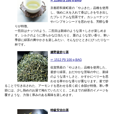
☞ 2160円/ 100 g BAG
京都府和束町産の「やぶきた」品種を使用
し、強めに火を入れて香ばしさを引き出し
たプレミアムな煎茶です。カシューナッツ
やパンプキンシードを思わせる、芳醇な香
りが特徴。
一煎目はナッツのよう。二煎目は新緑のような清々しさが楽しめま
す。シルクのように滑らかな口当たりと、栗のような甘い香り。寒い
季節に緑茶の爽やかさを楽しみたい、そんなひとときにぴったりな一
杯です。
嬉野釜炒り茶
☞ 1512 円/ 100 g BAG
佐賀県産の「やぶきた」品種を使用した、
釜炒り緑茶。おだやかな苦味の中に、新緑
のような清々しさと、かすかにベリーを思
わせる華やかな香りが重なります。釜で炒
ることで引き出された、アーモンドを思わせる長く続く余韻が特徴。寒い季
節には、少し熱めのお湯で淹れていただくと、これまでの緑茶のイメージを
覆すような、力強く厚みのある風味を楽しめます。
特級安吉白茶