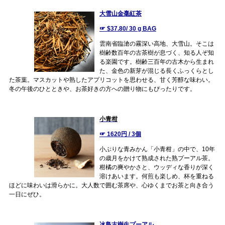
大雪山金毫紅茶
☞ $37.80/ 30 g BAG
雲南省臨滄の霧深い高地、大雪山。そこは
樹齢数百年の古茶樹が息づく、知る人ぞ知
る楽園です。樹齢三百年の古木から生まれ
た、金色の新芽が混じる長くふっくらとし
た茶葉。マスカットや熟したアプリコットを思わせる、甘く芳醇な味わい。
冬の午後のひとときや、お茶好きの方への贈り物にもぴったりです。
小青柑
☞ 1620円 / 3個
小ぶりな青みかん「小青柑」の中で、10年
の歳月をかけて熟成された熟プーアル茶。
柑橘の爽やかさと、ウッディな香りが深く
溶けあいます。何煎も楽しめ、杯を重ねる
ほどに味わいは滑らかに。大人数で囲む茶席や、心ゆくまでお茶と向き合う
一日にぜひ。
冰島古樹生プーアル