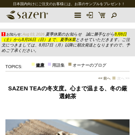
日本国内向けにご注文のお客様には、お茶のサンプルをプレゼント！
夏季休業のお知らせ 誠に勝手ながら
8月8日
お知らせ:
Aug 03, 2026
（土）から8月16日（日）まで、夏季休業
とさせていただきます。ご注
文につきましては、8月17日（月）以降に順次発送となりますので、予
めご了承ください。
健康
用語集
オーナーのブログ
TOPICS:
<< 前へ
次へ >>
SAZEN TEAの冬支度。心まで温まる、冬の厳
選銘茶