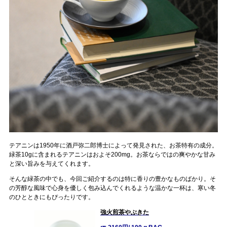
テアニンは1950年に酒戸弥二郎博士によって発見された、お茶特有の成分。
緑茶10gに含まれるテアニンはおよそ200mg。お茶ならではの爽やかな甘み
と深い旨みを与えてくれます。
そんな緑茶の中でも、今回ご紹介するのは特に香りの豊かなものばかり。そ
の芳醇な風味で心身を優しく包み込んでくれるような温かな一杯は、寒い冬
のひとときにもぴったりです。
強火煎茶やぶきた