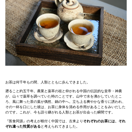
お茶は何千年もの間、人類とともに歩んできました。
遡ること約五千年。農業と薬草の祖と仰がれる中国の伝説的な皇帝・神農
が、山々で薬草を調べていた時のことです。山中で水を沸かしていたとこ
ろ、風に舞った茶の葉が偶然、鍋の中へ。立ち上る爽やかな香りに誘われ、
その一杯を口にした彼は、お茶に身体を清める作用があることをみいだした
のです。これが、今も語り継がれる人類とお茶が出会った瞬間です。
『医食同源』の考えが根付く中国では、古来より
それぞれのお茶には、それ
ぞれ違った性質がある
と考えられてきました。