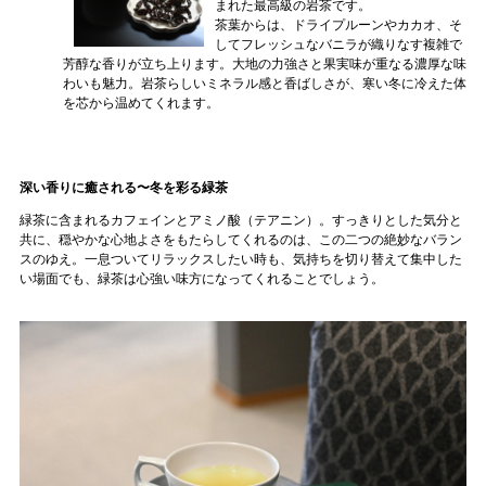
まれた最高級の岩茶です。
茶葉からは、ドライプルーンやカカオ、そ
してフレッシュなバニラが織りなす複雑で
芳醇な香りが立ち上ります。大地の力強さと果実味が重なる濃厚な味
わいも魅力。岩茶らしいミネラル感と香ばしさが、寒い冬に冷えた体
を芯から温めてくれます。
深い香りに癒される〜冬を彩る緑茶
緑茶に含まれるカフェインとアミノ酸（テアニン）。すっきりとした気分と
共に、穏やかな心地よさをもたらしてくれるのは、この二つの絶妙なバラン
スのゆえ。一息ついてリラックスしたい時も、気持ちを切り替えて集中した
い場面でも、緑茶は心強い味方になってくれることでしょう。