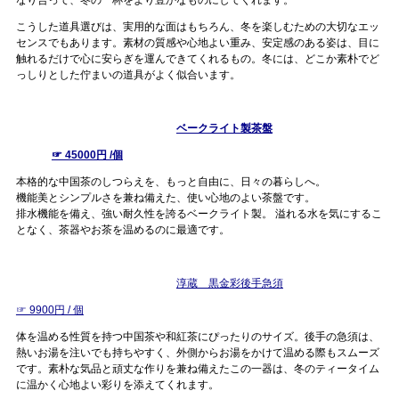
なり合って、冬の一杯をより豊かなものにしてくれます。
こうした道具選びは、実用的な面はもちろん、冬を楽しむための大切なエッ
センスでもあります。素材の質感や心地よい重み、安定感のある姿は、目に
触れるだけで心に安らぎを運んできてくれるもの。冬には、どこか素朴でど
っしりとした佇まいの道具がよく似合います。
ベークライト製茶盤
☞ 45000円 /個
本格的な中国茶のしつらえを、もっと自由に、日々の暮らしへ。
機能美とシンプルさを兼ね備えた、使い心地のよい茶盤です。
排水機能を備え、強い耐久性を誇るベークライト製。 溢れる水を気にするこ
となく、茶器やお茶を温めるのに最適です。
淳蔵 黒金彩後手急須
☞ 9900円 / 個
体を温める性質を持つ中国茶や和紅茶にぴったりのサイズ。後手の急須は、
熱いお湯を注いでも持ちやすく、外側からお湯をかけて温める際もスムーズ
です。素朴な気品と頑丈な作りを兼ね備えたこの一器は、冬のティータイム
に温かく心地よい彩りを添えてくれます。