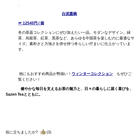
.
白泥蓋碗
☞ 12540円 / 個
冬の茶器コレクションにぜひ加えたい一品。モダンなデザイン。緑
茶、烏龍茶、紅茶、黒茶など、あらゆる中国茶を楽しむのに最適なサ
イズ。素朴さと力強さを併せ持つ冬らしい佇まいに仕上がっていま
す。
他にもおすすめ商品が勢揃い！
ウィンターコレクション
もぜひご
覧ください！
健やかな毎日を支えるお茶の魅力と、日々の暮らしに届く喜びを、
Sazen Teaとともに。
役に立ちましたか?
(
3
)