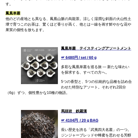
す。
鳳凰単叢
他のどの産地とも異なる、鳳凰山脈の烏龍茶。涼しく湿潤な斜面の火山性土
壌で育つこのお茶は、驚くほど香りが高く、他とは一線を画す鮮やかな花や
果実の個性を放ちます。
鳳凰単叢 テイスティングアソートメント
☞ 6480円 / set / 60 g
多彩な鳳凰単叢を巡る旅 — 新たな味わい
を探求する、すべての方へ。
5つの香型と、5つの伝統的な品種を詰め合
わせた特別なアソート。それぞれ2回分
（6g）ずつ、個性豊かな10種の物語。
馬頭岩 鉄羅漢
☞ 4104円 / 20 g BAG
長い歴史を誇る「武夷四大名叢」の一つ。
ジンジャーブレッドや蜂蜜を思わせる芳醇