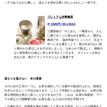
ッチでありながら優しく、温もりを求める寒い日にふさわしい一杯です。
プレミアム伊勢棒茶
☞ 1080円 / 80 g BAG
三重県産の「やぶきた」一番茶から、さら
に選りすぐった茎のみを使用した、贅沢な
棒茶です。 遠赤外線でじっくりと、芯まで
均一に火を通すことで、焦げ付きのない深
く穏やかな香ばしさを引き出しました。なめらかで香ばしく、雑味の
ない焙煎香が心地よい安らぎを与えてくれます。 カフェインが控え
めなため、夜のリラックスタイムにも最適です。
温もりを逃さない 冬の茶器
そのための工夫の一つに、お茶を抽出している最中の急須の上から、熱湯を
注ぎかけるという方法があります。こうして外側からも温めると、お茶の温
度を理想的な熱さに保つことができるのです。これは、紅茶や烏龍茶、プー
アル茶などの発酵度の高いお茶を楽しむための大切な手順です。
この淹れ方は、中国茶を淹れる時によく見られる作法。たっぷりの熱湯を上