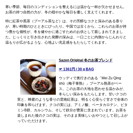
寒い季節、毎日のコンディションを整えるには温かな一杯が欠かせません。
お茶の持つ自然の力が、冬の穏やかな毎日を優しく支えてくれます。
特に紅茶や黒茶（プーアル茶など）は、その芳醇なコクと深みのある香り
が、寒い時期のひとときにぴったり。中国では古くから、これらのお茶が持
つ豊かな個性が、冬を健やかに過ごすためのお供として親しまれてきまし
た。じっくりと引き出された発酵の深みは、一口ごとに内側からじんわりと
温もりが広がるような、心地よい充足感をもたらしてくれます。
Sazen Original 冬のお茶ブレンド
☞ 1361円 / 30 g BAG
ウッディで奥行きのある「Mei Zu Qing
shū（梅子箐熟）」プーアル熟茶がベー
ス。このお茶の大地を思わせる温かみが、
冬らしい深みをもたらします。甘いクコの
実と、蜂蜜のような香りの雲南紅茶は、明るく心安らぐ甘さで全体の
印象を和らげます。クコの実には、アミノ酸、ベータカロテン、ビタ
ミンB群、カルシウム、そして鉄分が豊富に含まれています。お茶を
楽しまれた後のクコの実は、そのまま美味しいおやつとして召し上が
っていただけます。