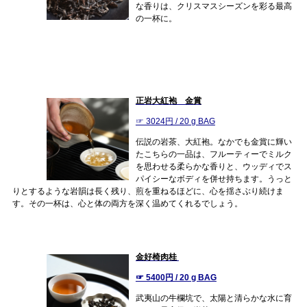
な香りは、クリスマスシーズンを彩る最高
の一杯に。
正岩大紅袍 金賞
☞ 3024円 / 20 g BAG
伝説の岩茶、大紅袍。なかでも金賞に輝い
たこちらの一品は、フルーティーでミルク
を思わせる柔らかな香りと、ウッディでス
パイシーなボディを併せ持ちます。うっと
りとするような岩韻は長く残り、煎を重ねるほどに、心を揺さぶり続けま
す。その一杯は、心と体の両方を深く温めてくれるでしょう。
金好椅肉桂
☞ 5400円 / 20 g BAG
武夷山の牛欄坑で、太陽と清らかな水に育