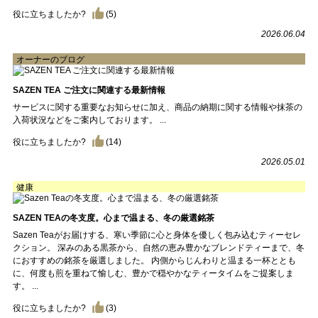
役に立ちましたか?
(
5
)
2026.06.04
オーナーのブログ
SAZEN TEA ご注文に関連する最新情報
サービスに関する重要なお知らせに加え、商品の納期に関する情報や抹茶の
入荷状況などをご案内しております。 ...
役に立ちましたか?
(
14
)
2026.05.01
健康
SAZEN TEAの冬支度。心まで温まる、冬の厳選銘茶
Sazen Teaがお届けする、寒い季節に心と身体を優しく包み込むティーセレ
クション。 深みのある黒茶から、自然の恵み豊かなブレンドティーまで、冬
におすすめの銘茶を厳選しました。 内側からじんわりと温まる一杯ととも
に、何度も煎を重ねて愉しむ、豊かで穏やかなティータイムをご提案しま
す。 ...
役に立ちましたか?
(
3
)