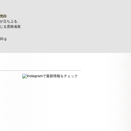
光白
が立ち上る、
じる雲南省産
30 g