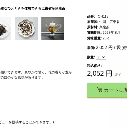
優雅なひとときを体験できる広東省産烏龍茶
品番:
TCH113
原産国:
中国、広東省
原材料:
烏龍茶
賞味期限:
2027年 8月
賞味重量:
20 g
2,052
円 / 袋
単価:
(税
数量:
税込価格:
2,052
円
接届いてきます。爽やかで甘く、花の香りが豊か
JPY
ガのほのかな風味があります。
カートに
ビューを投稿することができます。)