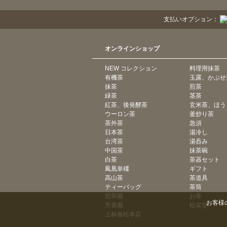
支払いオプション：
オンラインショップ
NEW コレクション
料理用抹茶
有機茶
玉露、かぶせ
抹茶
煎茶
緑茶
茎茶
紅茶、後発酵茶
玄米茶、ほう
ウーロン茶
釜炒り茶
茶外茶
急須
日本茶
湯冷し
台湾茶
湯呑み
中国茶
抹茶碗
白茶
茶器セット
鳳凰単欉
ギフト
高山茶
茶道具
ティーバッグ
茶筒
碧翠園
お香
お客様
芳香園
松栄堂
上林春松本店