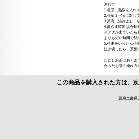
淹れ方
1.急須に熱湯を入れ
2.茶葉３-４gに対し
3.茶海（湯冷まし、
4.蒸らす時間は約4
※アクが出ていたら
よりも短い時間で結
5.茶湯をいったん
注ぎ切ったら、茶葉
ただしお茶はあくま
合ったお茶の淹れ方
この商品を購入された方は、次