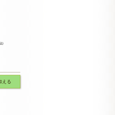
込)
加える