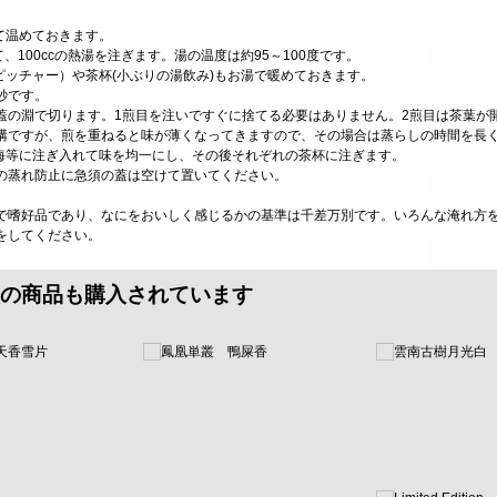
て温めておきます。
て、100ccの熱湯を注ぎます。湯の温度は約95～100度です。
ピッチャー）や茶杯(小ぶりの湯飲み)もお湯で暖めておきます。
5秒です。
蓋の淵で切ります。1煎目を注いですぐに捨てる必要はありません。2煎目は茶葉が
構ですが、煎を重ねると味が薄くなってきますので、その場合は蒸らしの時間を長
茶海等に注ぎ入れて味を均一にし、その後それぞれの茶杯に注ぎます。
の蒸れ防止に急須の蓋は空けて置いてください。
で嗜好品であり、なにをおいしく感じるかの基準は千差万別です。いろんな淹れ方
をしてください。
の商品も購入されています