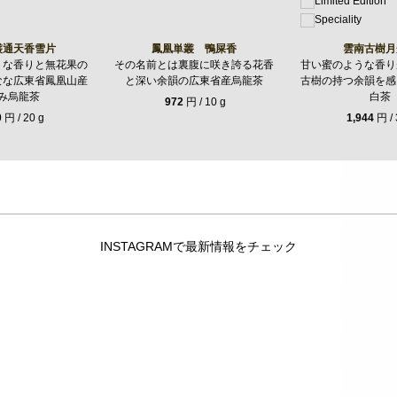
叢通天香雪片
鳳凰単叢 鴨屎香
雲南古樹月
うな香りと無花果の
その名前とは裏腹に咲き誇る花香
甘い蜜のような香り
なな広東省鳳凰山産
と深い余韻の広東省産烏龍茶
古樹の持つ余韻を感
み烏龍茶
白茶
972
円 / 10 g
0
円 / 20 g
1,944
円 / 
INSTAGRAMで最新情報をチェック