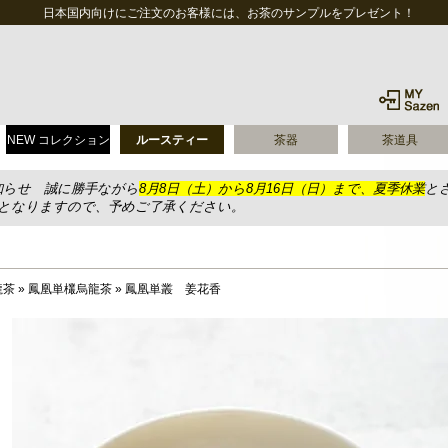
日本国内向けにご注文のお客様には、お茶のサンプルをプレゼント！
NEW コレクション
ルースティー
茶器
茶道具
知らせ 誠に勝手ながら
8月8日（土）から8月16日（日）まで、夏季休業
と
送となりますので、予めご了承ください。
龍茶
»
鳳凰単欉烏龍茶
»
鳳凰単叢 姜花香