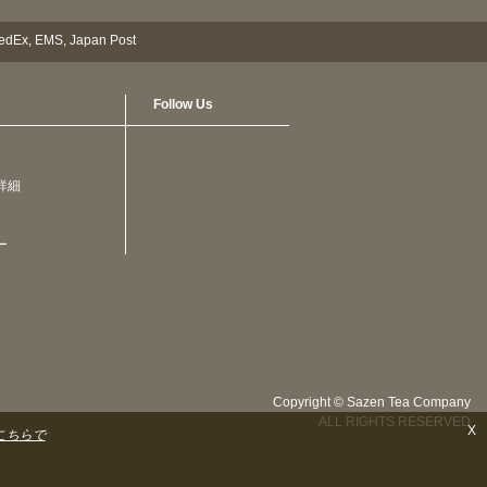
Follow Us
詳細
ー
Copyright © Sazen Tea Company
ALL RIGHTS RESERVED
X
こちらで