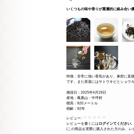
いくつもの味や香りが重層的に絡み合い
特徴：非常に強い香気があり、鼻腔に直
です。また茶湯にはサトウキビとショウ
摘採日：2025年4月29日
産地：鳳凰山・中坪村
標高：920メートル
樹齢：92年
レビュー:
レビューを書くには
ログインてください.
(この商品を実際に購入された方のみ、レ