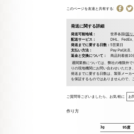
このページを友達と共有する:
発送に関する詳細
発送可能地域：
世界各国(
国リ
配送サービス：
DHL、FedE
発送までに要する日数：
5営業日
支払い方法：
Pay Pal
返金と交換について：
商品到着後1
通関業務については、弊社の権限外で
りの現地機関にお問い合わせいただき
発送までに要する日数は、製茶メーカ
を保証するものではありませんので、
ご質問等ございましたら、お気 軽に
お
作り方
3g
95度