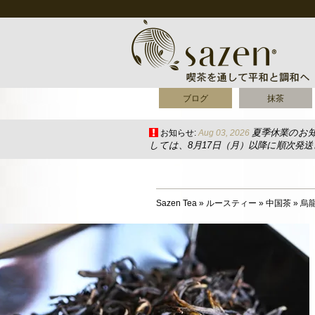
ブログ
抹茶
夏季休業のお
お知らせ:
Aug 03, 2026
しては、8月17日（月）以降に順次発
Sazen Tea
»
ルースティー
»
中国茶
»
烏