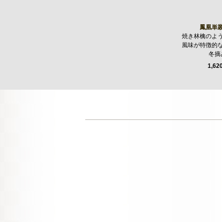
鳳凰単
焼き林檎のよ
風味が特徴的
冬摘
1,62