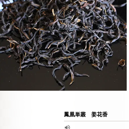
鳳凰単叢 姜花香