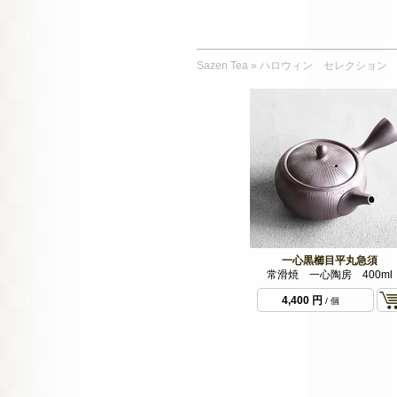
Sazen Tea
»
ハロウィン セレクション
一心黒櫛目平丸急須
常滑焼 一心陶房 400ml
4,400 円
/ 個