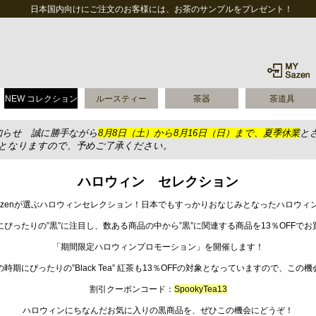
日本国内向けにご注文のお客様には、お茶のサンプルをプレゼント！
NEW コレクション
ルースティー
茶器
茶道具
知らせ 誠に勝手ながら
8月8日（土）から8月16日（日）まで、夏季休業
と
送となりますので、予めご了承ください。
ハロウィン セレクション
azenが選ぶハロウィンセレクション！日本でもすっかりおなじみとなったハロウィ
ぴったりの”黒”に注目し、数ある商品の中から”黒”に関連する商品を13％OFFで
「期間限定ハロウィンプロモーション」を開催します！
時期にぴったりの”Black Tea” 紅茶も13％OFFの対象となっていますので、この
割引クーポンコード：
SpookyTea13
ハロウィンにちなんだお気に入りの黒商品を、ぜひこの機会にどうぞ！