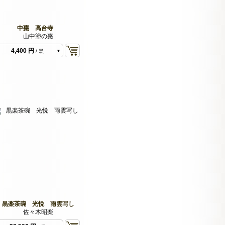
中棗 高台寺
山中塗の棗
4,400 円
/ 黒
4,400 円
/ 茶色
黒楽茶碗 光悦 雨雲写し
佐々木昭楽