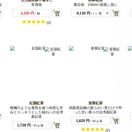
黒
常滑焼
萬古焼 240ml ▪️深蒸し茶に
9,130 円
/ あ）白
2,200 円
9,130 円
/ 個
/ い）黒
(2)
紅韻紅茶
迎香紅茶
柑橘のような香気を放つ自然な甘
烏龍茶品種の柔らかい芽だけで作
みとスッキリとした味わいの台湾
った甘い香りの台湾産紅茶
産紅茶
1,620 円
/ 30 g 袋
1,728 円
/ 30 g 袋
(2)