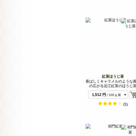
紅茶ほうじ茶
香ばしくキャラメルのような
の広がる近江紅茶のほうじ
1,512 円
/ 100 g 袋
3,024 円
/ 200 g 袋
(5)
6,804 円
/ 500 g バ
ルク