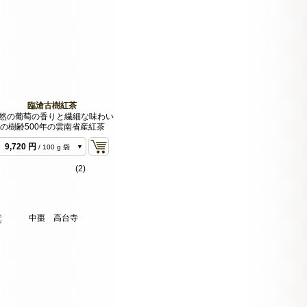
臨滄古樹紅茶
然の葡萄の香りと繊細な味わい
の樹齢500年の雲南省産紅茶
3,240 円
/ 30 g 袋
9,720 円
/ 100 g 袋
(2)