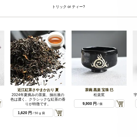
トリック or ティー?
近江紅茶さやまかおり 夏
茶碗 黒楽 宝珠 巳
2024年夏摘みの茶葉、抽出液の
松楽窯
宇
色は濃く、クラシックな紅茶の香
9,900 円
りが特徴です。
/ 個
1,620 円
/ 50 g 袋