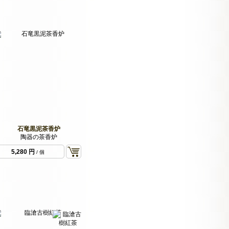
石竜黒泥茶香炉
陶器の茶香炉
5,280 円
/ 個