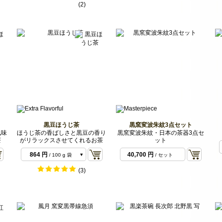
(2)
黒豆ほうじ茶
黒窯変波朱紋3点セット
風味
ほうじ茶の香ばしさと黒豆の香り
黒窯変波朱紋・日本の茶器3点セ
茶
がリラックスさせてくれるお茶
ット
864 円
40,700 円
/ 100 g 袋
/ セット
1,728 円
/ 200 g 袋
(3)
7,776 円
/ 1 kg バル
ク