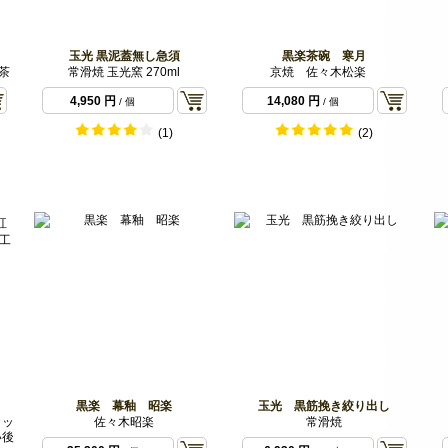
玉光 黒泥蓋無し急須
黒楽茶碗 寒月
茶
常滑焼 玉光窯 270ml
京焼 佐々木松楽
4,950 円
14,080 円
/ 個
/ 個
(1)
(2)
黒楽 幕釉 昭楽
玉光 黒筋挽き絞り出し
カッ
佐々木昭楽
常滑焼
い後