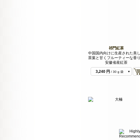
祁門紅茶
中国国内向けに生産された美
茶葉と甘くフルーティーな香
安徽省産紅茶
3,240 円
/ 30 g 袋
9,936 円
/ 100 g 袋
48,600 円
/ 500 g
バルク