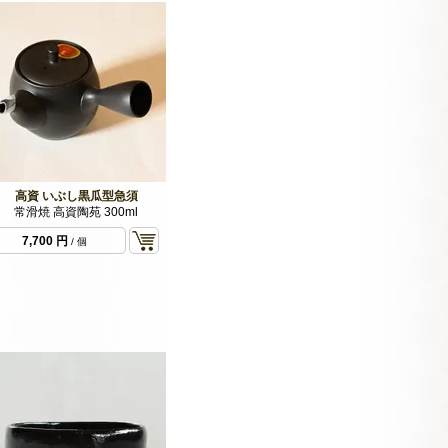
袋
18,792 円
/ 300 g
缶
30,888 円
/ 500 g
バルク
61,236 円
/ 1 kg バ
ルク
高資 いぶし黒瓜型急須
常滑焼 高資陶苑 300ml
7,700 円
/ 個