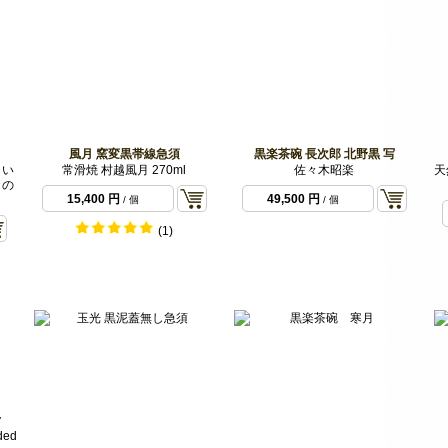
風月 窯変黒帯線急須
黒楽茶碗 長次郎 北野黒 写
しい
常滑焼 村越風月 270ml
佐々木昭楽
天
りの
15,400 円
49,500 円
/ 個
/ 個
(1)