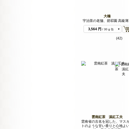
大極
宇治茶の老舗、碧翆園 高級薄
3,348 円
/ 30 g 袋
3,564 円
/ 30 g 缶
10,692 円
/ 100 g
(42)
袋
15,876 円
/ 150 g
袋
16,092 円
/ 150 g
缶
31,536 円
/ 300 g
袋
31,752 円
/ 300 g
缶
52,488 円
/ 500 g
バルク
104,436 円
/ 1 kg
バルク
雲南紅茶 滇紅工夫
雲南省の古名を冠した、マス
トのような甘い香りと心地よ