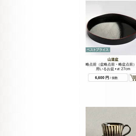
山道盆
略点前（盆略点前・略盆点前
用いるお盆 • ø: 27cm
6,600 円
/ 個数