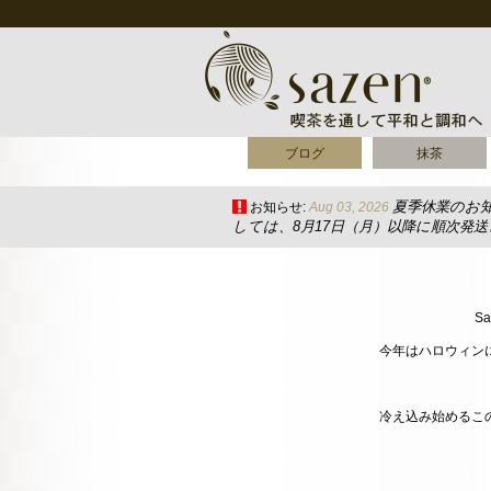
ブログ
抹茶
夏季休業のお
お知らせ:
Aug 03, 2026
しては、8月17日（月）以降に順次発
S
今年はハロウィンに
冷え込み始めるこの