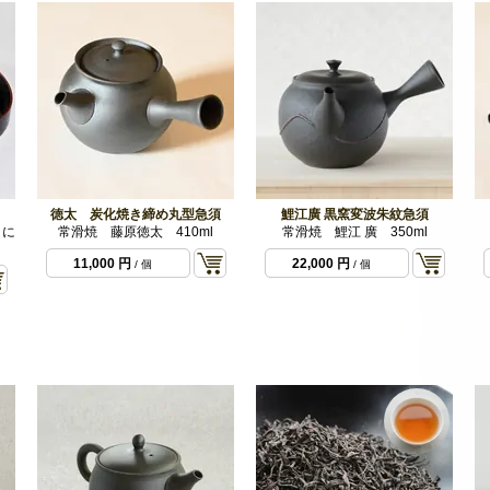
徳太 炭化焼き締め丸型急須
鯉江廣 黒窯変波朱紋急須
）に
常滑焼 藤原徳太 410ml
常滑焼 鯉江 廣 350ml
11,000 円
22,000 円
/ 個
/ 個