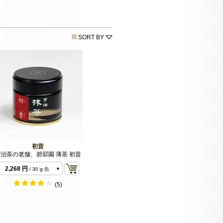
SORT BY
初昔
治茶の老舗、碧翆園 薄茶 初昔
2,052 円
/ 30 g 袋
2,268 円
/ 30 g 缶
6,372 円
/ 100 g 袋
(5)
9,396 円
/ 150 g 袋
9,612 円
/ 150 g 缶
18,576 円
/ 300 g