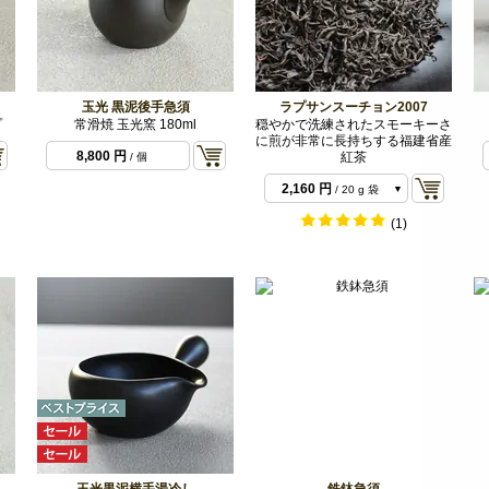
玉光 黒泥後手急須
ラプサンスーチョン2007
プ
常滑焼 玉光窯 180ml
穏やかで洗練されたスモーキーさ
に煎が非常に長持ちする福建省産
8,800 円
紅茶
/ 個
1,080 円
/ 10 g 袋
2,160 円
/ 20 g 袋
(1)
玉光黒泥横手湯冷し
鉄鉢急須