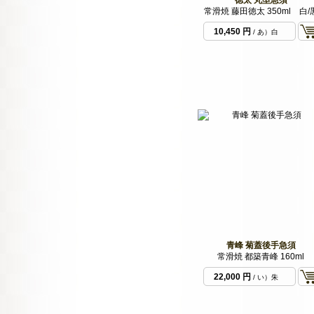
常滑焼 藤田徳太 350ml 白/
10,450 円
/ あ）白
泥
青峰 菊蓋後手急須
常滑焼 都築青峰 160ml
22,000 円
/ い）朱
泥