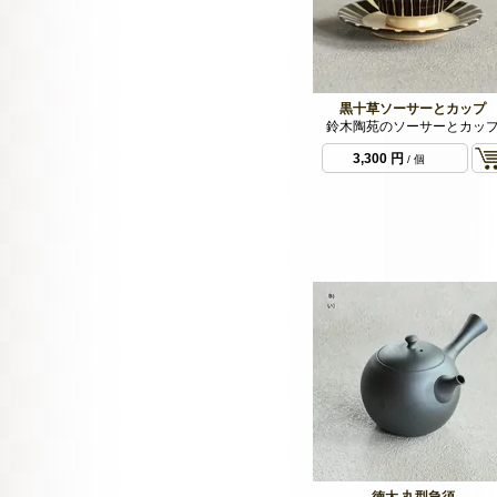
黒十草ソーサーとカップ
鈴木陶苑のソーサーとカッ
3,300 円
/ 個
徳太 丸型急須