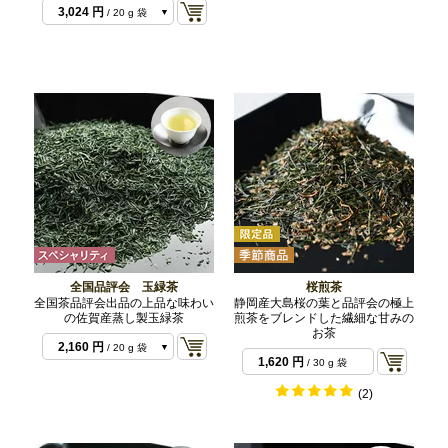
6,480 円
/ 100 g 袋
3,024 円
/ 20 g 袋
6,804 円
/ 50 g セッ
6,804 円
/ 50 g セッ
ト
ト
7,560 円
/ 50 g 袋
全国品評会 玉緑茶
桜煎茶
全国茶品評会出品の上品な味わい
静岡産大島桜の葉と品評会の極上
の佐賀産蒸し製玉緑茶
煎茶をブレンドした繊細な甘みの
お茶
2,160 円
/ 20 g 袋
1,620 円
/ 30 g 袋
5,400 円
/ 50 g 袋
(2)
6,804 円
/ 50 g セッ
ト
10,800 円
/ 100 g
袋