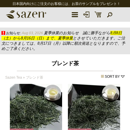
日本国内向けにご注文のお客様には、お茶のサンプルをプレゼント！
夏季休業のお知らせ 誠に勝手ながら
8月8日
お知らせ:
Aug 03, 2026
（土）から8月16日（日）まで、夏季休業
とさせていただきます。ご注
文につきましては、8月17日（月）以降に順次発送となりますので、予
めご了承ください。
ブレンド茶
SORT BY
Sazen Tea
»
ブレンド茶