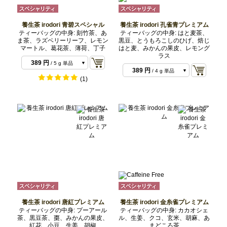
養生茶 irodori 青碧スペシャル
養生茶 irodori 孔雀青プレミアム
ティーバッグの中身: 刻竹茶、あ
ティーバッグの中身: はと麦茶、
ま茶、ラズベリーリーフ、レモン
黒豆、とうもろこしのひげ、焙じ
マートル、葛花茶、薄荷、丁子
はと麦、みかんの果皮、レモング
ラス
389 円
/ 5 g 単品
389 円
/ 4 g 単品
1,166 円
/ 15 g 3種
(1)
1,555 円
/ 16 g 4種
類セット
2,722 円
/ 35 g 7種
類セット
2,722 円
/ 28 g 7種
類セット
類セット
養生茶 irodori 唐紅プレミアム
養生茶 irodori 金糸雀プレミアム
ティーバッグの中身: プーアール
ティーバッグの中身: カカオシェ
茶、黒豆茶、棗、みかんの果皮、
ル、生姜、クコ、玄米、胡麻、あ
紅花、小豆、生姜、胡椒
まどころ茶