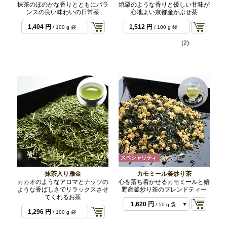
抹茶のほのかな香りとともにバラ
焼栗のような香りと優しい甘味が
ンスの良い味わいの日常茶
心地よい京都産かぶせ茶
1,404 円
1,512 円
/ 100 g 袋
/ 100 g 袋
(2)
抹茶入り雁金
カモミール釜炒り茶
カカオのようなアロマとナッツの
心を落ち着かせるカモミールと嬉
ような香ばしさでリラックスさせ
野産釜炒り茶のブレンドティー
てくれるお茶
1,620 円
/ 50 g 袋
1,296 円
/ 100 g 袋
3,240 円
/ 100 g 袋