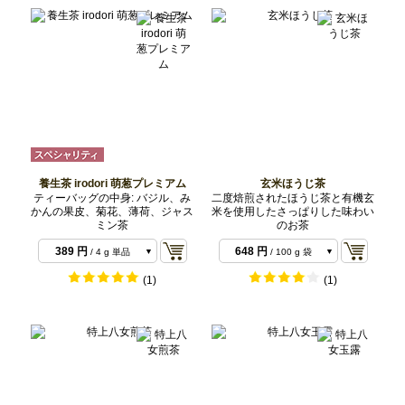
養生茶 irodori 萌葱プレミアム
玄米ほうじ茶
ティーバッグの中身: バジル、み
二度焙煎されたほうじ茶と有機玄
かんの果皮、菊花、薄荷、ジャス
米を使用したさっぱりした味わい
ミン茶
のお茶
389 円
648 円
/ 4 g 単品
/ 100 g 袋
1,555 円
1,296 円
/ 16 g 4種
/ 200 g 袋
(1)
(1)
類セット
2,722 円
/ 28 g 7種
類セット