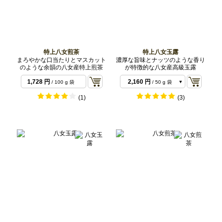
特上八女煎茶
特上八女玉露
まろやかな口当たりとマスカット
濃厚な旨味とナッツのような香り
のような余韻の八女産特上煎茶
が特徴的な八女産高級玉露
1,728 円
2,160 円
/ 100 g 袋
/ 50 g 袋
4,320 円
/ 100 g 袋
(1)
(3)