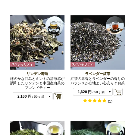
リンデン寿眉
ラベンダー紅茶
ほのかな甘みとミントの清涼感が
紅茶の果香とラベンダーの香りの
調和したリンデンと中国産白茶の
バランスが心地よい心安らぐお茶
ブレンドティー
1,620 円
/ 50 g 袋
2,160 円
/ 50 g 袋
3,240 円
/ 100 g 袋
(1)
4,320 円
/ 100 g 袋