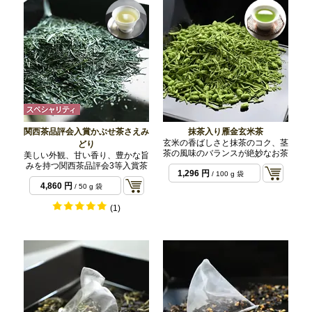
関西茶品評会入賞かぶせ茶さえみ
抹茶入り雁金玄米茶
玄米の香ばしさと抹茶のコク、茎
どり
茶の風味のバランスが絶妙なお茶
美しい外観、甘い香り、豊かな旨
みを持つ関西茶品評会3等入賞茶
1,296 円
/ 100 g 袋
4,860 円
/ 50 g 袋
(1)