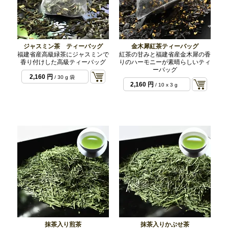
ジャスミン茶 ティーバッグ
金木犀紅茶ティーバッグ
福建省産高級緑茶にジャスミンで
紅茶の甘みと福建省産金木犀の香
香り付けした高級ティーバッグ
りのハーモニーが素晴らしいティ
ーバッグ
2,160 円
/ 30 g 袋
2,160 円
/ 10 x 3 g
袋
抹茶入り煎茶
抹茶入りかぶせ茶