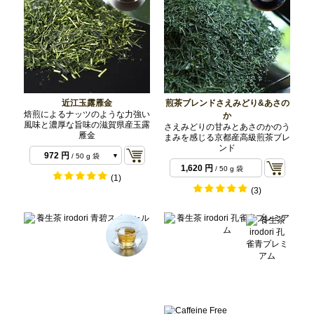
近江玉露雁金
煎茶ブレンドさえみどり&あさの
焙煎によるナッツのような力強い
か
風味と濃厚な旨味の滋賀県産玉露
さえみどりの甘みとあさのかのう
雁金
まみを感じる京都産高級煎茶ブレ
ンド
972 円
/ 50 g 袋
1,620 円
/ 50 g 袋
1,944 円
/ 100 g 袋
(1)
(3)