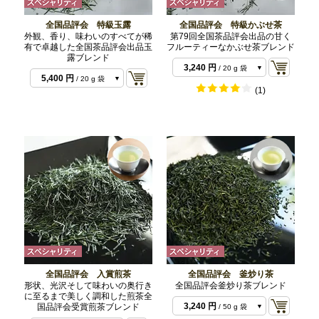
全国品評会 特級玉露
全国品評会 特級かぶせ茶
外観、香り、味わいのすべてが稀
第79回全国茶品評会出品の甘く
有で卓越した全国茶品評会出品玉
フルーティーなかぶせ茶ブレンド
露ブレンド
3,240 円
/ 20 g 袋
5,400 円
/ 20 g 袋
6,804 円
/ 50 g セッ
(1)
6,804 円
/ 50 g セッ
ト
8,100 円
/ 50 g 袋
ト
10,800 円
/ 40 g 袋
全国品評会 入賞煎茶
全国品評会 釜炒り茶
形状、光沢そして味わいの奥行き
全国品評会釜炒り茶ブレンド
に至るまで美しく調和した煎茶全
3,240 円
国品評会受賞煎茶ブレンド
/ 50 g 袋