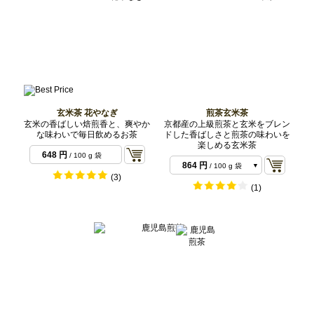
玄米茶 花やなぎ
煎茶玄米茶
玄米の香ばしい焙煎香と、爽やか
京都産の上級煎茶と玄米をブレン
な味わいで毎日飲めるお茶
ドした香ばしさと煎茶の味わいを
楽しめる玄米茶
648 円
/ 100 g 袋
864 円
/ 100 g 袋
(3)
1,620 円
/ 200 g 袋
(1)
3,780 円
/ 500 g バ
ルク
7,560 円
/ 1 kg バル
ク