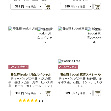
389 円
389 円
/ 4 g 単品
/ 4 g 単品
1,555 円
1,555 円
/ 16 g 4種
/ 16 g 4種
類セット
類セット
2,722 円
2,722 円
/ 28 g 7種
/ 28 g 7種
類セット
類セット
養生茶 irodori 月白スペシャル
養生茶 irodori 東雲スペシャル
ティーバッグの中身: ハスの葉
ティーバッグの中身: 杜仲茶、ル
茶、茎ほうじ茶、真珠、紅ハスの
イボス茶、石榴、ミント、カルダ
美、セージ、カモミール、ミント
モン
389 円
389 円
/ 4 g 単品
/ 3 g 単品
1,166 円
1,166 円
/ 12 g 3種
/ 9 g 3種類
(1)
類セット
セット
2,722 円
2,722 円
/ 28 g 7種
/ 21 g 7種
類セット
類セット