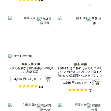
(3)
1,944 円
/ 200 g 袋
(2)
7,776 円
/ 1 kg バル
3,888 円
/ 500 g バ
ク
ルク
7,776 円
/ 1 kg バル
ク
高級玉露 天鳳
煎茶 清雅
玉露で有名な京田辺飯岡産の希少
日本茶好きであれば安心して楽し
な高級玉露
むことのできるバランスの取れた
味わいの京都産やぶきたブレンド
4,536 円
/ 40 g 袋
1,296 円
/ 100 g 袋
11,124 円
/ 100 g
(4)
2,484 円
/ 200 g 袋
袋
(6)
21,060 円
/ 200 g
袋
52,920 円
/ 500 g
バルク