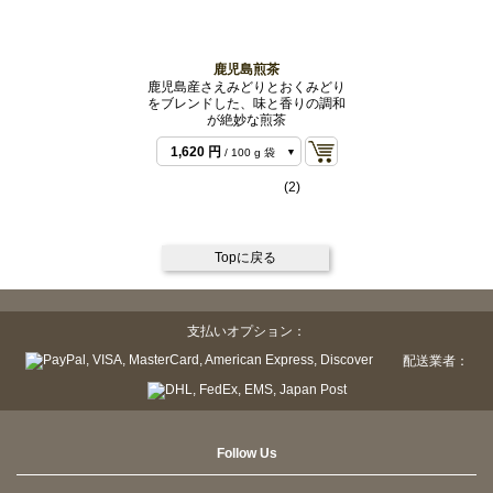
鹿児島煎茶
鹿児島産さえみどりとおくみどり
をブレンドした、味と香りの調和
が絶妙な煎茶
1,620 円
/ 100 g 袋
3,240 円
/ 200 g 袋
(2)
7,344 円
/ 500 g バ
ルク
12,960 円
/ 1 kg バ
ルク
Topに戻る
支払いオプション：
配送業者：
Follow Us