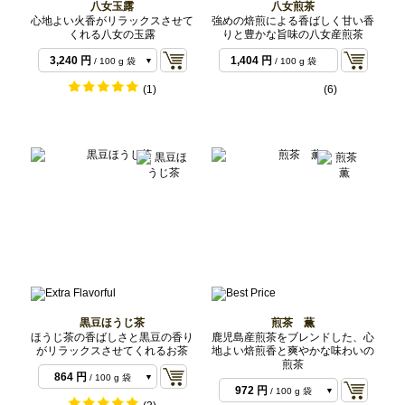
八女玉露
八女煎茶
心地よい火香がリラックスさせて
強めの焙煎による香ばしく甘い香
くれる八女の玉露
りと豊かな旨味の八女産煎茶
1,620 円
/ 50 g 袋
3,240 円
1,404 円
/ 100 g 袋
/ 100 g 袋
(1)
(6)
黒豆ほうじ茶
煎茶 薫
ほうじ茶の香ばしさと黒豆の香り
鹿児島産煎茶をブレンドした、心
がリラックスさせてくれるお茶
地よい焙煎香と爽やかな味わいの
煎茶
864 円
/ 100 g 袋
972 円
/ 100 g 袋
1,728 円
/ 200 g 袋