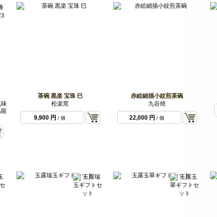
茶碗 黒楽 宝珠 巳
赤絵細描小紋煎茶碗
風味
松楽窯
九谷焼
烏龍
9,900 円
22,000 円
/ 個
/ 個