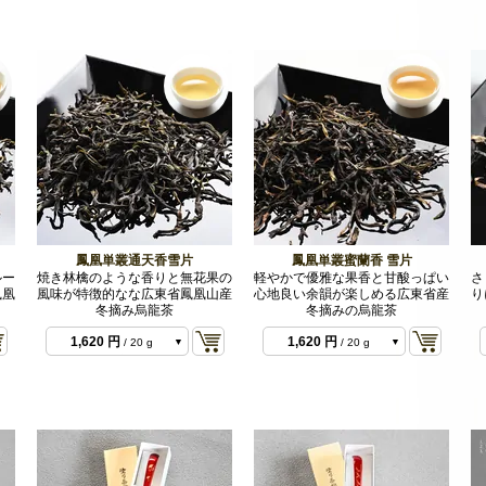
864 円
/ 10 g 2022
年
864 円
/ 10 g 2023
年
鳳凰単叢通天香雪片
鳳凰単叢蜜蘭香 雪片
864 円
864 円
/ 10 g 2022
/ 10 g 2025
ルー
焼き林檎のような香りと無花果の
軽やかで優雅な果香と甘酸っぱい
さ
年
864 円
1,620 円
/ 10 g 2025
/ 20 g
鳳凰
風味が特徴的なな広東省鳳凰山産
心地良い余韻が楽しめる広東省産
り
年
2022年
冬摘み烏龍茶
冬摘みの烏龍茶
1,620 円
1,620 円
/ 20 g
/ 20 g
2022年
2023年
1,620 円
1,620 円
/ 20 g
/ 20 g
2025年
2025
3,888 円
/ 50 g
2022年