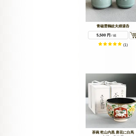
青磁雲鶴紋夫婦湯呑
5,500 円
/ 組
(1)
茶碗 乾山内黒 唐花に白馬