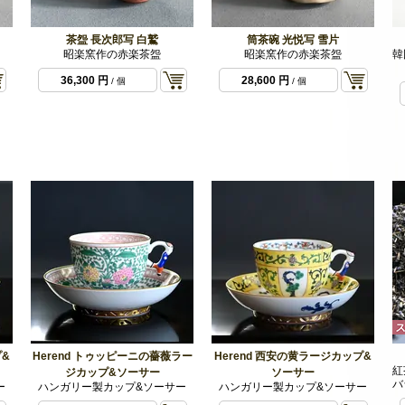
茶盌 長次郎写 白鷲
筒茶碗 光悦写 雪片
昭楽窯作の赤楽茶盌
昭楽窯作の赤楽茶盌
韓
36,300 円
28,600 円
/ 個
/ 個
プ&
Herend トゥッピーニの薔薇ラー
Herend 西安の黄ラージカップ&
紅
ジカップ&ソーサー
ソーサー
バ
ー
ハンガリー製カップ&ソーサー
ハンガリー製カップ&ソーサー