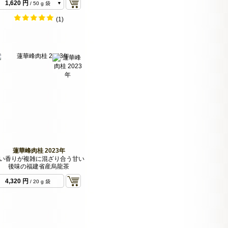
1,620 円
/ 50 g 袋
3,240 円
/ 100 g 袋
(1)
蓮華峰肉桂 2023年
い香りが複雑に混ざり合う甘い
後味の福建省産烏龍茶
4,320 円
/ 20 g 袋