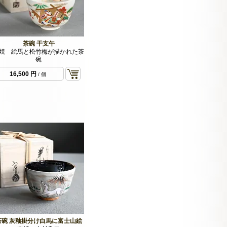
茶碗 干支午
焼 絵馬と松竹梅が描かれた茶
碗
16,500 円
/ 個
茶碗 灰釉掛分け白馬に富士山絵