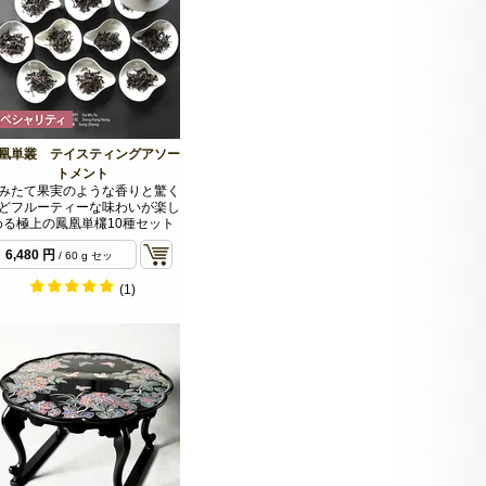
凰単叢 テイスティングアソー
トメント
みたて果実のような香りと驚く
どフルーティーな味わいが楽し
める極上の鳳凰単欉10種セット
6,480 円
/ 60 g セッ
ト
(1)