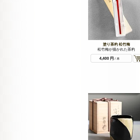
塗り茶杓 松竹梅
松竹梅が描かれた茶杓
4,400 円
/ 本