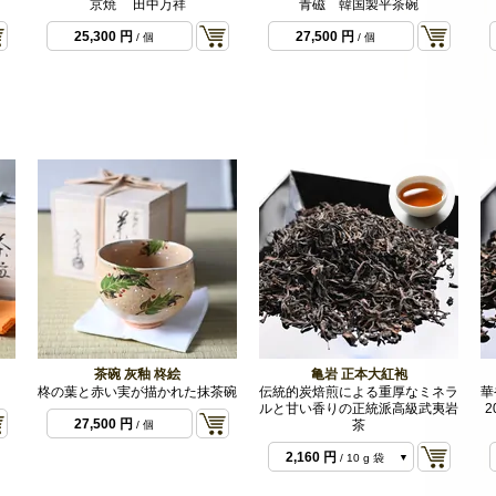
京焼 田中万祥
青磁 韓国製平茶碗
25,300 円
27,500 円
/ 個
/ 個
茶碗 灰釉 柊絵
亀岩 正本大紅袍
柊の葉と赤い実が描かれた抹茶碗
伝統的炭焙煎による重厚なミネラ
華
ルと甘い香りの正統派高級武夷岩
27,500 円
茶
/ 個
2,160 円
/ 10 g 袋
4,320 円
/ 20 g 袋