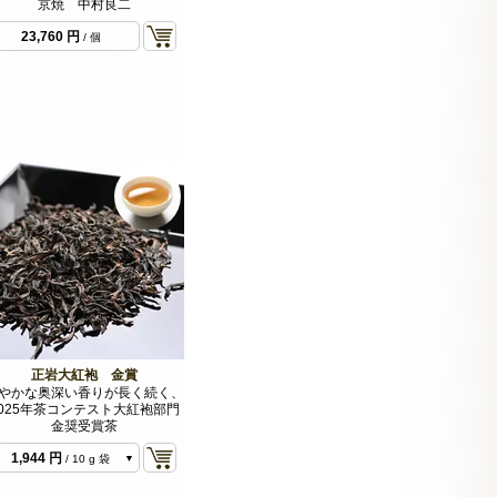
京焼 中村良二
23,760 円
/ 個
正岩大紅袍 金賞
やかな奥深い香りが長く続く、
2025年茶コンテスト大紅袍部門
金奨受賞茶
1,944 円
/ 10 g 袋
3,888 円
/ 20 g 袋