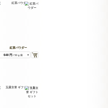
紅茶パウダー
648 円
/ 50 g 袋
1,296 円
/ 100 g 袋