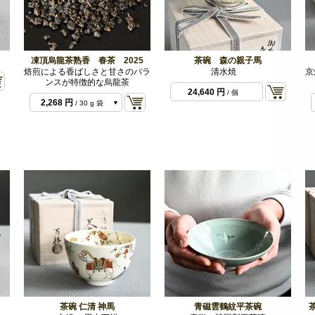
凍頂烏龍茶熟香 春茶 2025
茶碗 森の親子馬
焙煎による香ばしさと甘さのバラ
清水焼
京
ンスが特徴的な烏龍茶
24,640 円
/ 個
2,268 円
/ 30 g 袋
6,804 円
/ 100 g 袋
茶碗 仁清 神馬
青磁雲鶴紋平茶碗