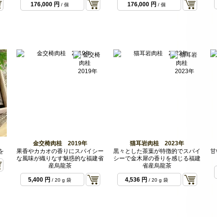
176,000 円
176,000 円
/ 個
/ 個
金交椅肉桂 2019年
猫耳岩肉桂 2023年
を
果香やカカオの香りにスパイシー
黒々とした茶葉が特徴的でスパイ
甘
な風味が織りなす魅惑的な福建省
シーで金木犀の香りを感じる福建
産烏龍茶
省産烏龍茶
5,400 円
4,536 円
/ 20 g 袋
/ 20 g 袋