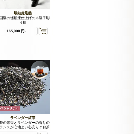
螺鈿虎足盤
国製の螺鈿漆仕上げの木製手彫
り机
165,000 円
/
ラベンダー紅茶
茶の果香とラベンダーの香りの
ランスが心地よい心安らぐお茶