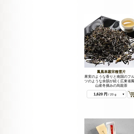
864 円
/ 10 g 2022
年
864 円
/ 10 g 2021
年
鳳凰単叢宋種雪片
864 円
/ 10 g 2025
果実のような香りと南国のフ
年
1,620 円
/ 20 g
ツのような余韻が続く広東省
2022年
山産冬摘みの烏龍茶
1,620 円
/ 20 g
2021年
1,620 円
/ 20 g
2025年