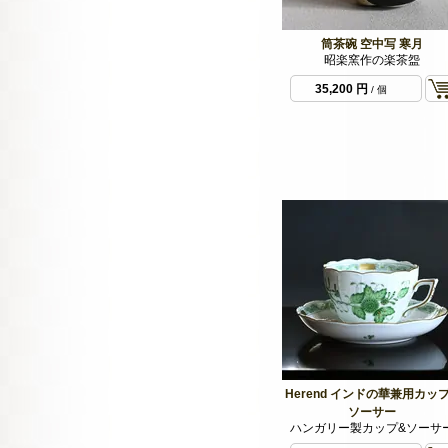
筒茶碗 空中写 寒月
昭楽窯作の楽茶盌
35,200 円
/ 個
Herend インドの華兼用カッ
ソーサー
ハンガリー製カップ&ソーサ