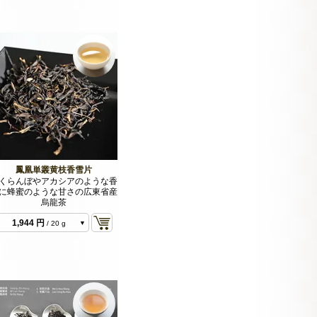
鳳凰単叢黄枝香雪片
くらんぼやアカシアのような香
に蜂蜜のような甘さの広東省産
烏龍茶
972 円
/ 10 g 2025
1,944 円
/ 20 g
2025