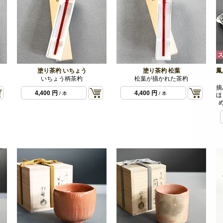
塗り茶杓 いちょう
塗り茶杓 松葉
鳳
いちょう柄茶杓
松葉が描かれた茶杓
摘
4,400 円
4,400 円
/ 本
/ 本
ほ