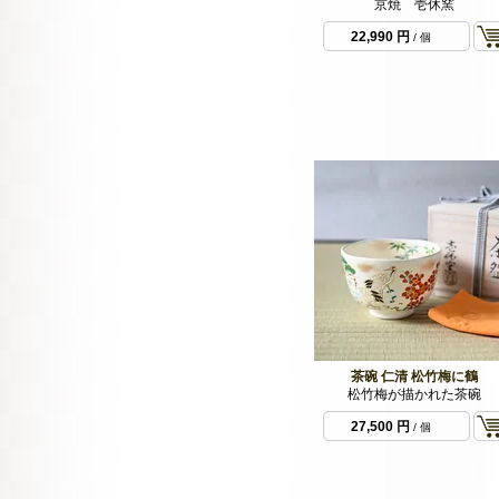
京焼 壱休窯
22,990 円
/ 個
茶碗 仁清 松竹梅に鶴
松竹梅が描かれた茶碗
27,500 円
/ 個