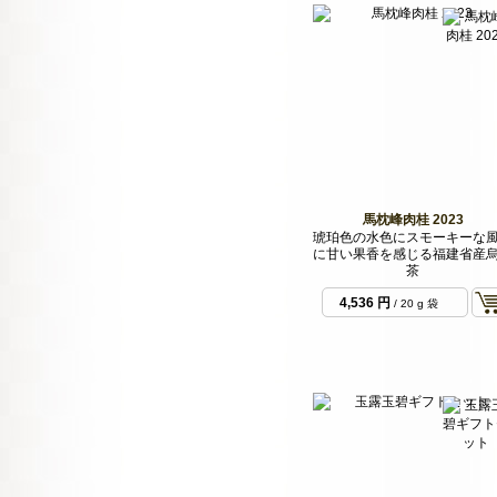
馬枕峰肉桂 2023
琥珀色の水色にスモーキーな
に甘い果香を感じる福建省産
茶
4,536 円
/ 20 g 袋