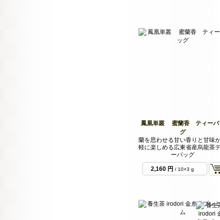
鳳凰単叢 蜜蘭香 ティーバ
グ
蘭を思わせる甘い香りと甘味
軽に楽しめる広東省産烏龍茶
ーバッグ
2,160 円
/ 10×3 g
袋