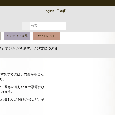
English
日本語
|
インテリア商品
アウトレット
させていただきます。ご注文につきま
すすめするのは、内側からじん
ち。
は、寒さの厳しい今の季節にぴ
くれます。
しむ美しい絵付けの器など。そ