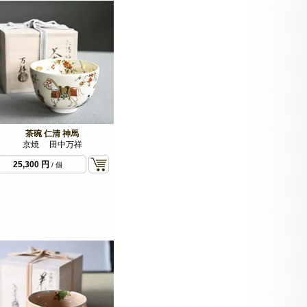
茶碗 仁清 神馬
京焼 田中万祥
25,300 円
/ 個