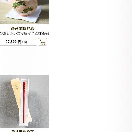
茶碗 灰釉 柊絵
の葉と赤い実が描かれた抹茶碗
27,500 円
/ 個
塗り茶杓 松葉