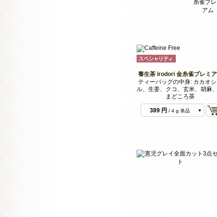
養生茶 irodori 金糸雀プレミ
ティーバッグの中身: カカオ
ル、生姜、クコ、玄米、胡麻
まどころ茶
389 円
/ 4 g 単品
1,555 円
/ 16 g 4種
類セット
2,722 円
/ 28 g 7種
類セット