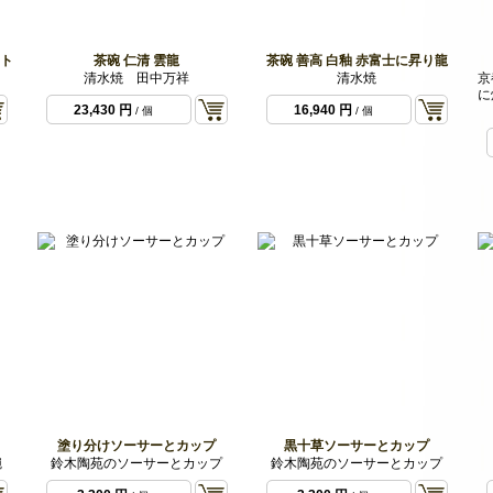
ト
茶碗 仁清 雲龍
茶碗 善高 白釉 赤富士に昇り龍
清水焼 田中万祥
清水焼
京
に
23,430 円
16,940 円
/ 個
/ 個
塗り分けソーサーとカップ
黒十草ソーサーとカップ
碗
鈴木陶苑のソーサーとカップ
鈴木陶苑のソーサーとカップ