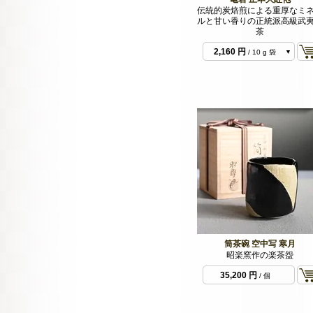
伝統的炭焙煎による重厚なミ
ルと甘い香りの正統派高級武
茶
2,160 円
/ 10 g 袋
4,320 円
/ 20 g 袋
筒茶碗 空中写 寒月
昭楽窯作の楽茶盌
35,200 円
/ 個