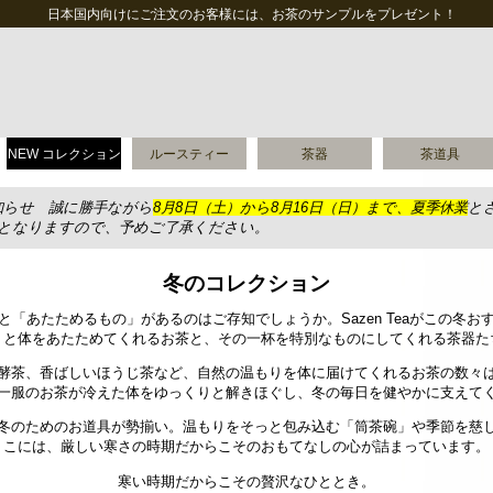
日本国内向けにご注文のお客様には、お茶のサンプルをプレゼント！
NEW コレクション
ルースティー
茶器
茶道具
知らせ 誠に勝手ながら
8月8日（土）から8月16日（日）まで、夏季休業
と
送となりますので、予めご了承ください。
冬のコレクション
と「あたためるもの」があるのはご存知でしょうか。
Sazen Tea
がこの冬お
りと体をあたためてくれるお茶と、その一杯を特別なものにしてくれる茶器た
酵茶、香ばしいほうじ茶など、自然の温もりを体に届けてくれるお茶の数々
一服のお茶が冷えた体をゆっくりと解きほぐし、冬の毎日を健やかに支えて
冬のためのお道具が勢揃い。温もりをそっと包み込む「筒茶碗」や季節を慈
こには、厳しい寒さの時期だからこそのおもてなしの心が詰まっています。
寒い時期だからこその贅沢なひととき。