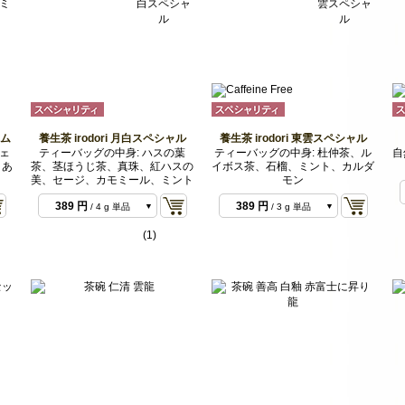
アム
養生茶 irodori 月白スペシャル
養生茶 irodori 東雲スペシャル
シェ
ティーバッグの中身: ハスの葉
ティーバッグの中身: 杜仲茶、ル
自
、あ
茶、茎ほうじ茶、真珠、紅ハスの
イボス茶、石榴、ミント、カルダ
美、セージ、カモミール、ミント
モン
389 円
389 円
/ 4 g 単品
/ 3 g 単品
1,166 円
1,166 円
/ 12 g 3種
/ 9 g 3種類
(1)
類セット
セット
2,722 円
2,722 円
/ 28 g 7種
/ 21 g 7種
類セット
類セット