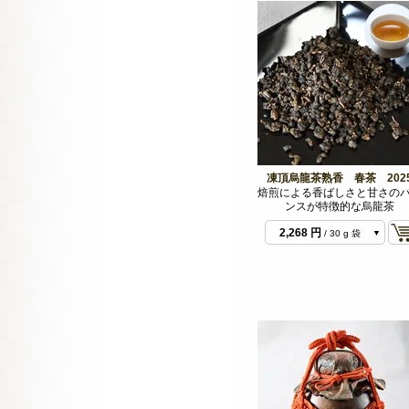
凍頂烏龍茶熟香 春茶 202
焙煎による香ばしさと甘さの
ンスが特徴的な烏龍茶
2,268 円
/ 30 g 袋
6,804 円
/ 100 g 袋