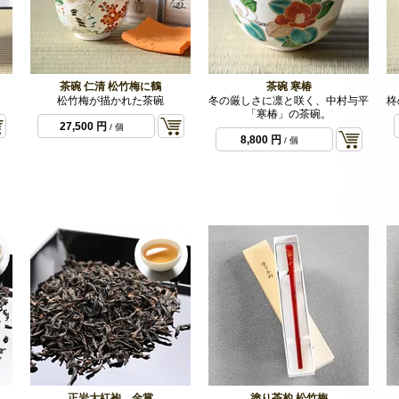
茶碗 仁清 松竹梅に鶴
茶碗 寒椿
松竹梅が描かれた茶碗
冬の厳しさに凛と咲く、中村与平
柊
「寒椿」の茶碗。
27,500 円
/ 個
8,800 円
/ 個
正岩大紅袍 金賞
塗り茶杓 松竹梅