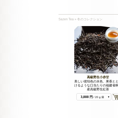
Sazen Tea
»
冬のコレクション
高級野生小赤甘
美しい琥珀色の水色、果香と
けるような口当たりの福建省
産高級野生紅茶
583 円
/ 3 g 袋
3,888 円
/ 20 g 袋
9,180 円
/ 50 g 袋