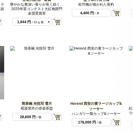
ネラ
華やかな奥深い香りが長く続く、
松竹梅が描かれた茶杓
夷岩
2025年茶コンテスト大紅袍部門
4,400 円
金奨受賞茶
/ 本
1,944 円
/ 10 g 袋
3,888 円
/ 20 g 袋
筒茶碗 光悦写 雪片
Herend 西安の黄ラージカップ&
昭楽窯作の赤楽茶盌
紅
ソーサー
り
ハンガリー製カップ&ソーサー
28,600 円
/ 個
176,000 円
/ 個