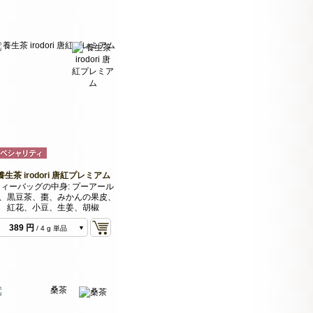
養生茶 irodori 唐紅プレミアム
ィーバッグの中身: プーアール
、黒豆茶、棗、みかんの果皮、
紅花、小豆、生姜、胡椒
389 円
/ 4 g 単品
1,555 円
/ 16 g 4種
類セット
2,722 円
/ 28 g 7種
類セット