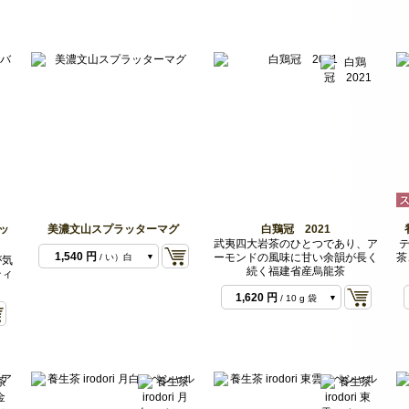
ッ
美濃文山スプラッターマグ
白鶏冠 2021
1,540 円
/ あ）青
武夷四大岩茶のひとつであり、ア
テ
1,540 円
ーモンドの風味に甘い余韻が長く
茶
/ い）白
が気
続く福建省産烏龍茶
ティ
1,620 円
/ 10 g 袋
3,240 円
/ 20 g 袋