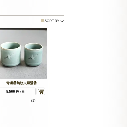
SORT BY
青磁雲鶴紋夫婦湯呑
5,500 円
/ 組
(1)