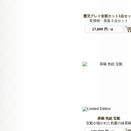
憲児グレイ全面カット3点セッ
常滑焼・茶器３点セット
17,600 円
/ 個
茶碗 色絵 宝船
宝船が描かれた初夏の抹茶