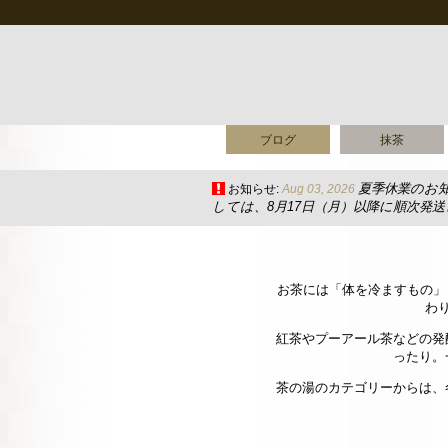
ブログ
抹茶
夏季休業のお
お知らせ:
Aug 03, 2026
しては、8月17日（月）以降に順次発
お茶には「体を冷ますもの」
わ
紅茶やプーアール茶などの発
ったり。
茶の湯のカテゴリーからは、