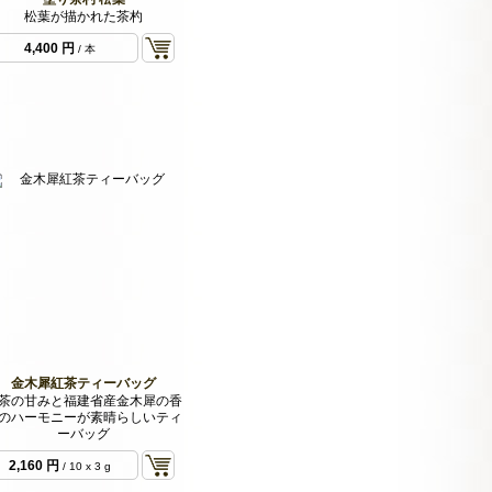
松葉が描かれた茶杓
4,400 円
/ 本
金木犀紅茶ティーバッグ
茶の甘みと福建省産金木犀の香
のハーモニーが素晴らしいティ
ーバッグ
2,160 円
/ 10 x 3 g
袋