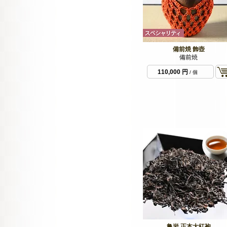
備前焼 飾壺
備前焼
110,000 円
/ 個
亀岩 正本大紅袍