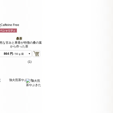
桑茶
然な甘みと果香が特徴の桑の葉
から作った茶
864 円
/ 50 g 袋
1,728 円
/ 100 g 袋
(1)