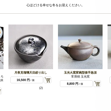
心ほどける幸せな冬をお迎えください。
月夜見瑠璃天目絞り出し
玉光火窯変碗型後手急須
とろ
常滑焼 玉光窯
16,500 円
桐木
/ 個
8,800 円
/ 個
(2)