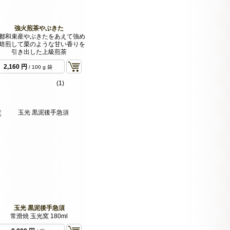
強火煎茶やぶきた
都和束産やぶきたをあえて強め
焙煎して栗のような甘い香りを
引き出した上級煎茶
2,160 円
/ 100 g 袋
(1)
玉光 黒泥後手急須
常滑焼 玉光窯 180ml