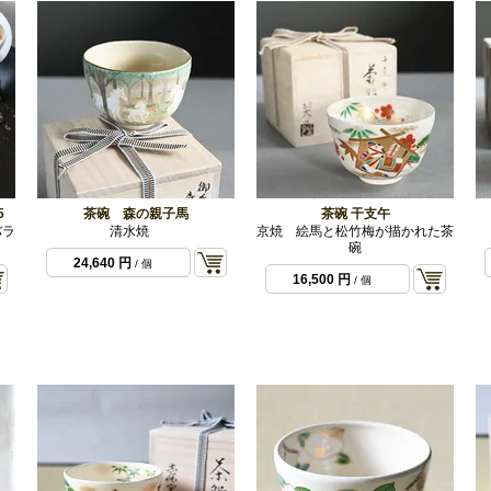
5
茶碗 森の親子馬
茶碗 干支午
バラ
清水焼
京焼 絵馬と松竹梅が描かれた茶
碗
24,640 円
/ 個
16,500 円
/ 個